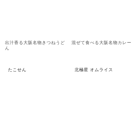
出汁香る大阪名物きつねうど
混ぜて食べる大阪名物カレー
ん
たこせん
北極星 オムライス