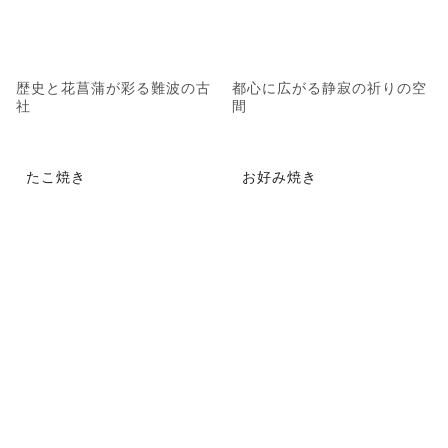
歴史と花菖蒲が彩る難波の古
都心に広がる静寂の祈りの空
社
間
たこ焼き
お好み焼き