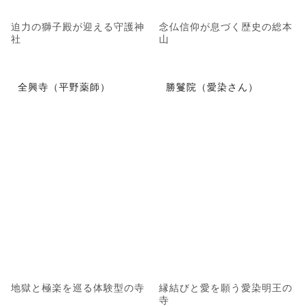
迫力の獅子殿が迎える守護神
念仏信仰が息づく歴史の総本
社
山
全興寺（平野薬師）
勝鬘院（愛染さん）
地獄と極楽を巡る体験型の寺
縁結びと愛を願う愛染明王の
寺