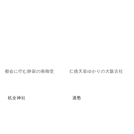
都会に佇む静寂の南御堂
仁徳天皇ゆかりの大阪古社
杭全神社
適塾