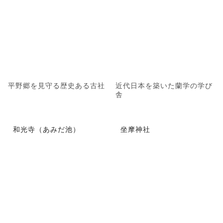
平野郷を見守る歴史ある古社
近代日本を築いた蘭学の学び
舎
和光寺（あみだ池）
坐摩神社