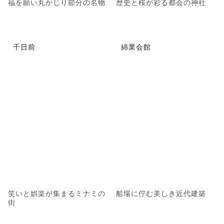
福を願い丸かじり節分の名物
歴史と桜が彩る都会の神社
千日前
綿業会館
笑いと娯楽が集まるミナミの
船場に佇む美しき近代建築
街