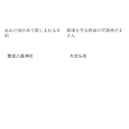
あみだ池の名で親しまれる古
船場を守る静寂の守護神ざま
刹
さん
難波八阪神社
大念仏寺