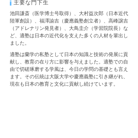
主要な門下生
池田謙斎（医学博士号取得）、大村益次郎（日本近代
陸軍創設）、福澤諭吉（慶應義塾創立者）、高峰譲吉
（アドレナリン発見者）、大鳥圭介（学習院院長）な
ど、適塾は日本の近代化を支えた多くの人材を輩出し
ました。
適塾は蘭学の私塾として日本の知識と技術の発展に貢
献し、教育の在り方に影響を与えました。適塾での自
由で切磋琢磨する学風は、今日の学問の基礎とも言え
ます。その伝統は大阪大学や慶應義塾に引き継がれ、
現在も日本の教育と文化に貢献し続けています。