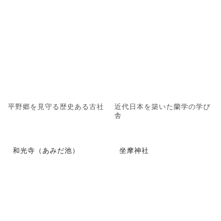
平野郷を見守る歴史ある古社
近代日本を築いた蘭学の学び
舎
和光寺（あみだ池）
坐摩神社