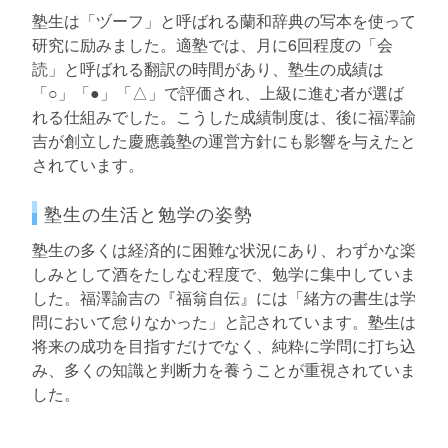
塾生は「ヅーフ」と呼ばれる蘭和辞典の写本を使って
研究に励みました。適塾では、月に6回程度の「会
読」と呼ばれる翻訳の時間があり、塾生の成績は
「○」「●」「△」で評価され、上級に進む者が選ば
れる仕組みでした。こうした成績制度は、後に福澤諭
吉が創立した慶應義塾の運営方針にも影響を与えたと
されています。
塾生の生活と勉学の姿勢
塾生の多くは経済的に困難な状況にあり、わずかな楽
しみとして酒をたしなむ程度で、勉学に集中していま
した。福澤諭吉の『福翁自伝』には「緒方の書生は学
問において怠りなかった」と記されています。塾生は
将来の成功を目指すだけでなく、純粋に学問に打ち込
み、多くの知識と判断力を養うことが重視されていま
した。