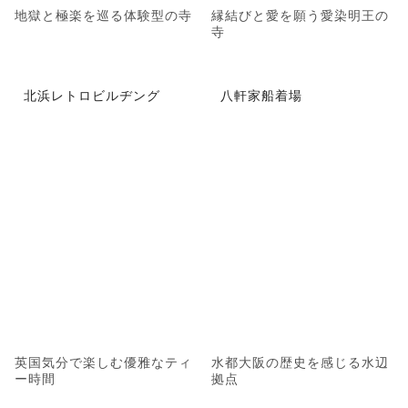
地獄と極楽を巡る体験型の寺
縁結びと愛を願う愛染明王の
寺
北浜レトロビルヂング
八軒家船着場
英国気分で楽しむ優雅なティ
水都大阪の歴史を感じる水辺
ー時間
拠点