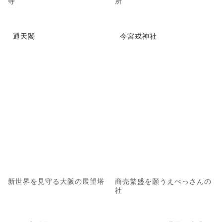
寺
所
通天閣
今宮戎神社
新世界を見守る大阪の展望塔
商売繁盛を願うえべっさんの
社