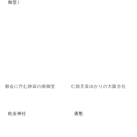
御堂）
都会に佇む静寂の南御堂
仁徳天皇ゆかりの大阪古社
杭全神社
適塾