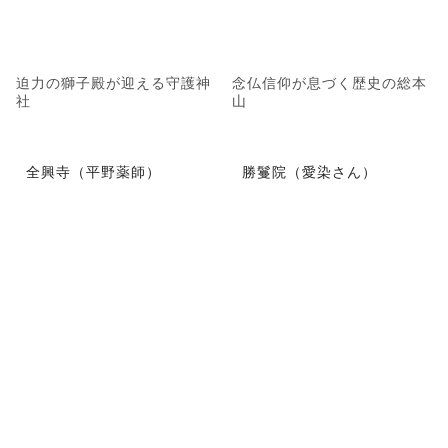
迫力の獅子殿が迎える守護神
念仏信仰が息づく歴史の総本
社
山
全興寺（平野薬師）
勝鬘院（愛染さん）