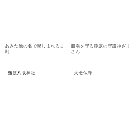
あみだ池の名で親しまれる古
船場を守る静寂の守護神ざま
刹
さん
難波八阪神社
大念仏寺