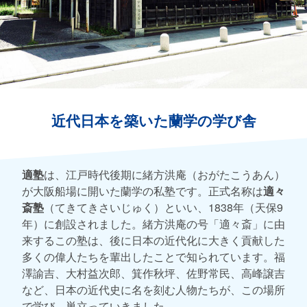
近代日本を築いた蘭学の学び舎
適塾
は、江戸時代後期に緒方洪庵（おがたこうあん）
が大阪船場に開いた蘭学の私塾です。正式名称は
適々
斎塾
（てきてきさいじゅく）といい、1838年（天保9
年）に創設されました。緒方洪庵の号「適々斎」に由
来するこの塾は、後に日本の近代化に大きく貢献した
多くの偉人たちを輩出したことで知られています。福
澤諭吉、大村益次郎、箕作秋坪、佐野常民、高峰譲吉
など、日本の近代史に名を刻む人物たちが、この場所
で学び、巣立っていきました。