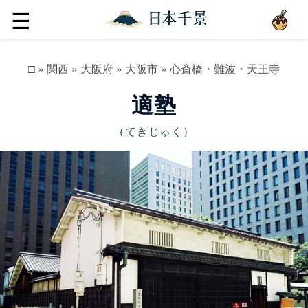
☰
□
»
関西
»
大阪府
»
大阪市
»
心斎橋・難波・天王寺
適塾
（てきじゅく）