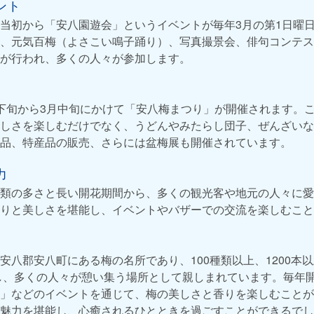
ント
当初から「安八園遊会」というイベントが毎年3月の第1日曜
、元気百梅（よさこい鳴子踊り）、写真撮景会、俳句コンテス
が行われ、多くの人々が参加します。
下旬から3月中旬にかけて「安八梅まつり」が開催されます。
しさを楽しむだけでなく、うどんやみたらし団子、ぜんざいな
品、特産品の販売、さらには盆梅展も開催されています。
力
類の多さと長い開花期間から、多くの観光客や地元の人々に愛
りと美しさを堪能し、イベントやバザーでの交流を楽しむこと
安八郡安八町にある梅の名所であり、100種類以上、1200本
園し、多くの人々が憩い集う場所として親しまれています。毎年
」などのイベントを通じて、梅の美しさと香りを楽しむことが
魅力を堪能し、心癒されるひとときを過ごすことができるでし