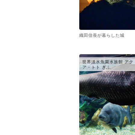
織田信長が暮らした城
世界淡水魚園水族館 アク
ア・トト ぎふ