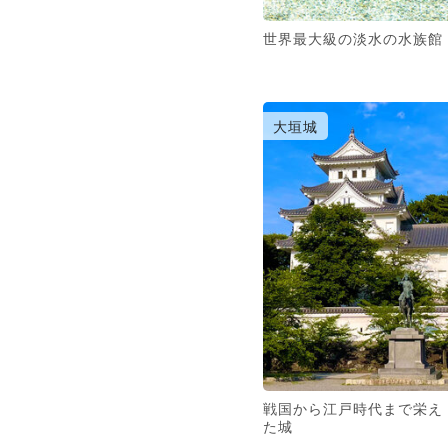
世界最大級の淡水の水族館
大垣城
戦国から江戸時代まで栄え
た城