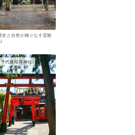
歴史と自然が織りなす霊験
山
千代保稲荷神社