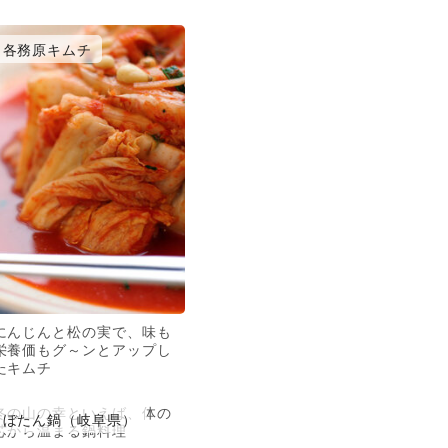
各務原キムチ
にんじんと松の実で、味も
栄養価もグ～ンとアップし
たキムチ
冬の山の幸といえば、体の
ぼたん鍋（岐阜県）
芯から温まる鍋料理