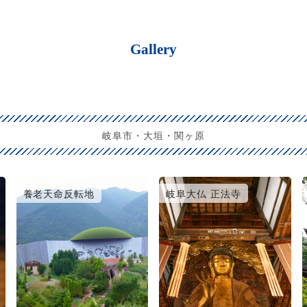
Gallery
岐阜市・大垣・関ヶ原
養老天命反転地
岐阜大仏 正法寺