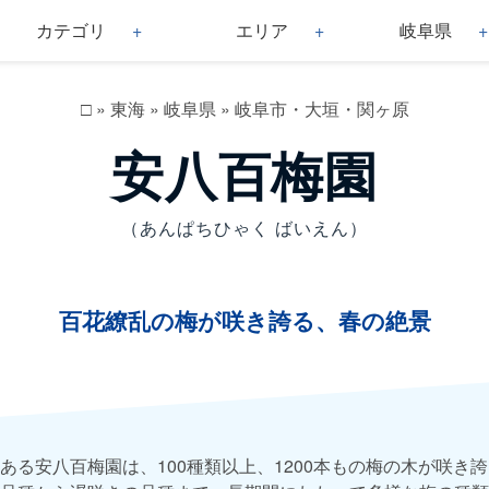
カテゴリ
エリア
岐阜県
□
»
東海
»
岐阜県
»
岐阜市・大垣・関ヶ原
安八百梅園
（あんぱちひゃく ばいえん）
百花繚乱の梅が咲き誇る、春の絶景
ある安八百梅園は、100種類以上、1200本もの梅の木が咲き