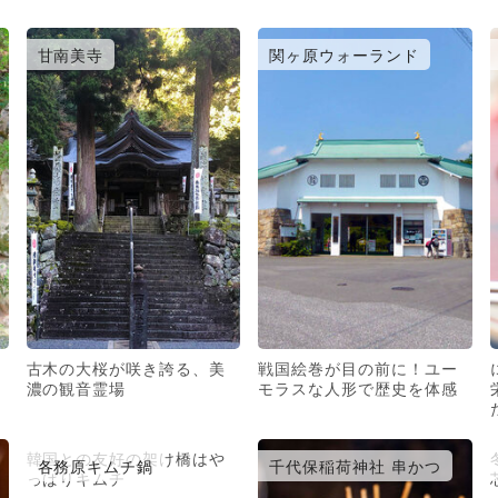
甘南美寺
関ヶ原ウォーランド
古木の大桜が咲き誇る、美
戦国絵巻が目の前に！ユー
濃の観音霊場
モラスな人形で歴史を体感
韓国との友好の架け橋はや
各務原キムチ鍋
千代保稲荷神社 串かつ
っぱりキムチ