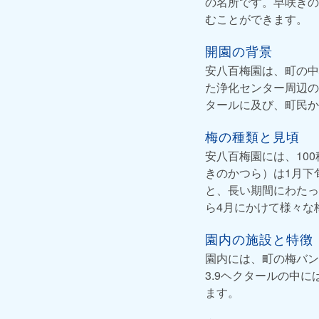
の名所です。早咲きの
むことができます。
開園の背景
安八百梅園は、町の中
た浄化センター周辺の
タールに及び、町民か
梅の種類と見頃
安八百梅園には、10
きのかつら）は1月下
と、長い期間にわたっ
ら4月にかけて様々な
園内の施設と特徴
園内には、町の梅バン
3.9ヘクタールの中
ます。