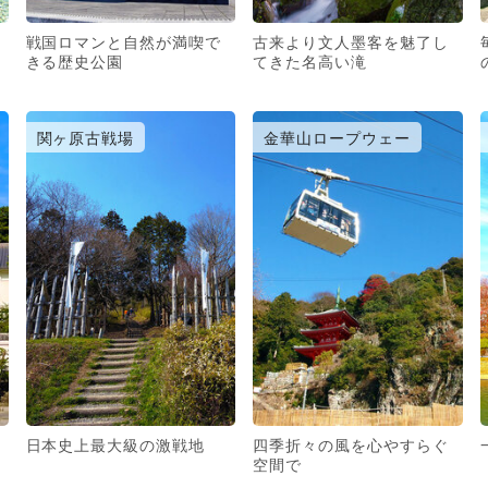
戦国ロマンと自然が満喫で
古来より文人墨客を魅了し
きる歴史公園
てきた名高い滝
関ヶ原古戦場
金華山ロープウェー
日本史上最大級の激戦地
四季折々の風を心やすらぐ
空間で