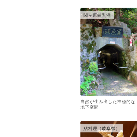
関ヶ原鍾乳洞
自然が生み出した神秘的な
地下空間
鮎料理（岐阜県）