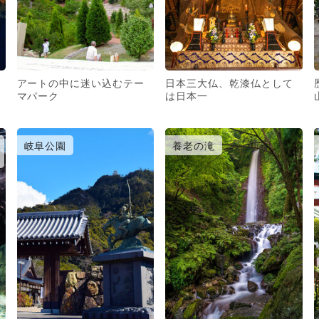
アートの中に迷い込むテー
日本三大仏、乾漆仏として
マパーク
は日本一
岐阜公園
養老の滝