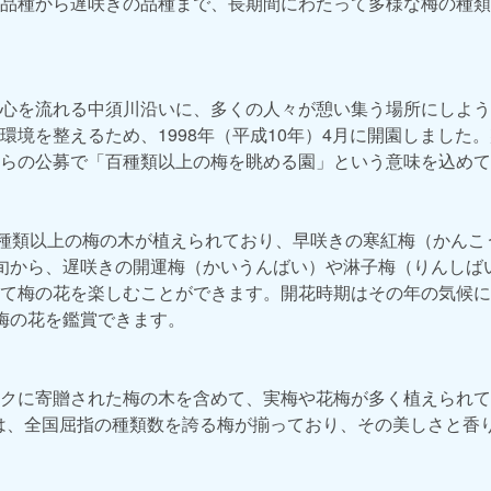
品種から遅咲きの品種まで、長期間にわたって多様な梅の種類
心を流れる中須川沿いに、多くの人々が憩い集う場所にしよう
環境を整えるため、1998年（平成10年）4月に開園しました。
らの公募で「百種類以上の梅を眺める園」という意味を込めて
0種類以上の梅の木が植えられており、早咲きの寒紅梅（かんこ
旬から、遅咲きの開運梅（かいうんばい）や淋子梅（りんしば
て梅の花を楽しむことができます。開花時期はその年の気候に
梅の花を鑑賞できます。
クに寄贈された梅の木を含めて、実梅や花梅が多く植えられて
には、全国屈指の種類数を誇る梅が揃っており、その美しさと香