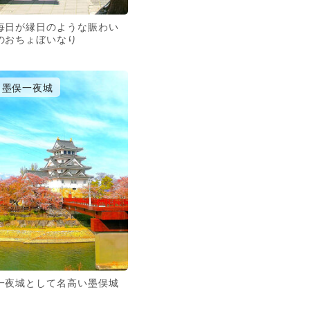
毎日が縁日のような賑わい
のおちょぼいなり
墨俣一夜城
一夜城として名高い墨俣城