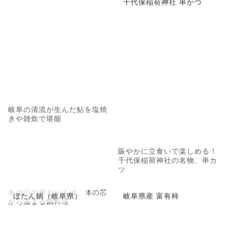
千代保稲荷神社 串かつ
岐阜の清流が生んだ鮎を塩焼
きや雑炊で堪能
賑やかに立食いで楽しめる！
千代保稲荷神社の名物、串カ
ツ
冬の山の幸といえば、体の芯
ぼたん鍋（岐阜県）
岐阜県産 富有柿
から温まる鍋料理