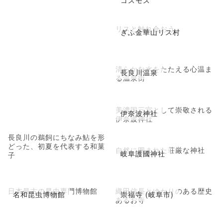
リスと触れ合おう
ぎふ金華山リス村
清らかな水をたたえる心温ま
長良川温泉
る温泉街
美濃国三宮として崇敬される
伊奈波神社
伊奈波神社
長良川の鵜飼にちなみ鮎を形
どった、初夏を代表する和菓
自然に囲まれた荘厳な神社
岐阜護國神社
子
日本最古の昆虫専門博物館
織田信長とゆかりのある歴史
名和昆虫博物館
崇福寺 (岐阜市)
あるお寺