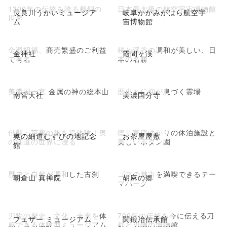
1300年の伝統を誇る鵜飼の
日本最大級の航空宇宙博物館
長良川うかいミュージア
岐阜かかみがはら航空宇
世界
ム
宙博物館
金運招福、商売繁盛のご利益
桜と渓谷の調和が美しい、日
金神社
霞間ヶ渓
で有名
本の名勝
美濃国一宮 金属の神の総本山
歴史と信仰が息づく霊場
南宮大社
美濃国分寺
俳聖・芭蕉の旅を追体験！奥
徳川家康ゆかりの休泊施設と
奥の細道むすびの地記念
お茶屋屋敷
の細道の世界に浸る
美しいボタン園
館
歴史と自然が調和した古刹
ゴマの魅力を満喫できるテー
朝倉山 真禅院
胡麻の郷
マパーク
刃物の歴史、文化、未来を体
700年の伝統を今に伝える刀
フェザー ミュージアム
関鍛冶伝承館
感できる体験型ミュージアム
剣と刃物の博物館