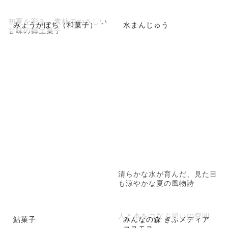
初夏を彩る、素朴でやさしい
みょうがぼち（和菓子）
水まんじゅう
甘味の郷土菓子
清らかな水が育んだ、見た目
も涼やかな夏の風物詩
人と本をつなぐ憩いの空間
鮎菓子
みんなの森 ぎふメディア
コスモス