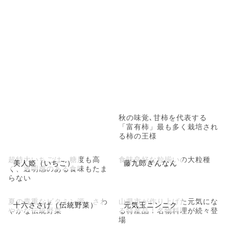
秋の味覚､甘柿を代表する
「富有柿」最も多く栽培され
る柿の王様
超特大いちごは、糖度も高
食味良好な粒揃いの大粒種
美人姫（いちご）
藤九郎ぎんなん
く、透明感のある食味もたま
らない
夏の貴重なビタミン源。さわ
山県市が作り上げた元気にな
十六ささげ（伝統野菜）
元気玉ニンニク
やかな伝統野菜
る特産品！名物料理が続々登
場