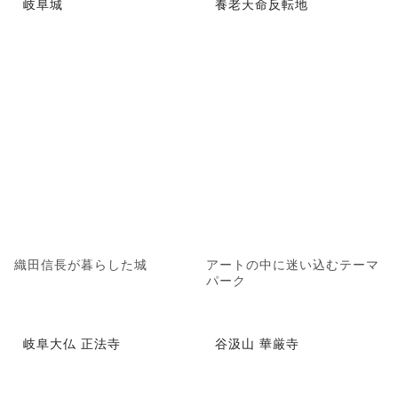
岐阜城
養老天命反転地
織田信長が暮らした城
アートの中に迷い込むテーマ
パーク
岐阜大仏 正法寺
谷汲山 華厳寺