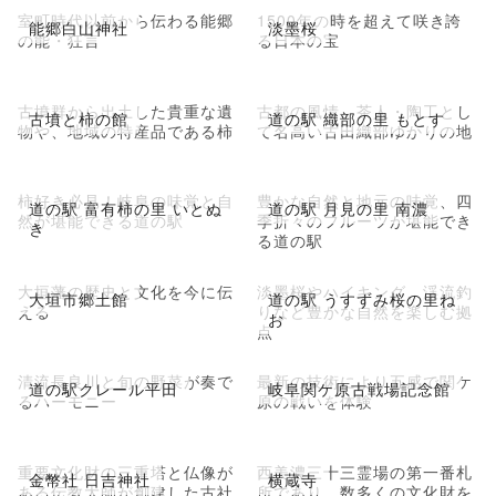
室町時代以前から伝わる能郷
1500年の時を超えて咲き誇
能郷白山神社
淡墨桜
の能・狂言
る日本の宝
古墳群から出土した貴重な遺
古都の風情、茶人・陶工とし
古墳と柿の館
道の駅 織部の里 もとす
物や、地域の特産品である柿
て名高い古田織部ゆかりの地
柿好き必見！岐阜の味覚と自
豊かな自然と地元の味覚、四
道の駅 富有柿の里 いとぬ
道の駅 月見の里 南濃
然が堪能できる道の駅
季折々のフルーツが堪能でき
き
る道の駅
大垣藩の歴史と文化を今に伝
淡墨桜やハイキング、渓流釣
大垣市郷土館
道の駅 うすずみ桜の里ね
える
りなど豊かな自然を楽しむ拠
お
点
清流長良川と旬の野菜が奏で
最新の技術により五感で関ケ
道の駅クレール平田
岐阜関ケ原古戦場記念館
るハーモニー
原の戦いを体験
重要文化財の三重塔と仏像が
西美濃三十三霊場の第一番札
金幣社 日吉神社
横蔵寺
ある伝教大師が創建した古社
所であり、数多くの文化財を