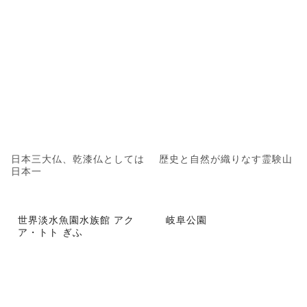
日本三大仏、乾漆仏としては
歴史と自然が織りなす霊験山
日本一
世界淡水魚園水族館 アク
岐阜公園
ア・トト ぎふ