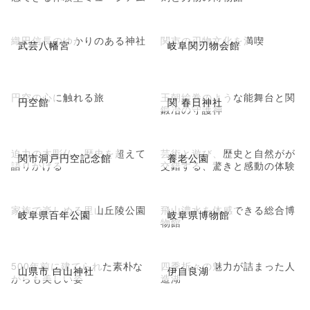
織田信長のゆかりのある神社
関市の刃物文化を満喫
武芸八幡宮
岐阜関刃物会館
円空の心に触れる旅
王朝絵巻のような能舞台と関
円空館
関 春日神社
鍛冶の守護神
迫力の木彫仏、歴史を超えて
芸術と遊び、歴史と自然がが
関市洞戸円空記念館
養老公園
語りかける
交錯する、驚きと感動の体験
家族で楽しめる里山丘陵公園
飛山濃水を体感できる総合博
岐阜県百年公園
岐阜県博物館
物館
500年前に建てられた素朴な
四季折々の魅力が詰まった人
山県市 白山神社
伊自良湖
がらも美しい姿
造湖