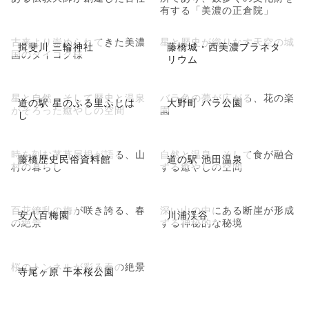
有する「美濃の正倉院」
古来より崇められてきた美濃
星と歴史が織りなす天空の城
揖斐川 三輪神社
藤橋城・西美濃プラネタ
国のダイコク様
リウム
星と自然、そして歴史と温泉
バラ色の夢が広がる、花の楽
道の駅 星のふる里ふじは
大野町 バラ公園
がそろった癒やしの空間
園
し
時を刻む茅葺屋根が語る、山
自然と温泉、そして食が融合
藤橋歴史民俗資料館
道の駅 池田温泉
村の暮らし
する癒やしの空間
百花繚乱の梅が咲き誇る、春
深い山の中にある断崖が形成
安八百梅園
川浦渓谷
の絶景
する神秘的な秘境
桜のトンネルが彩る春の絶景
寺尾ヶ原 千本桜公園