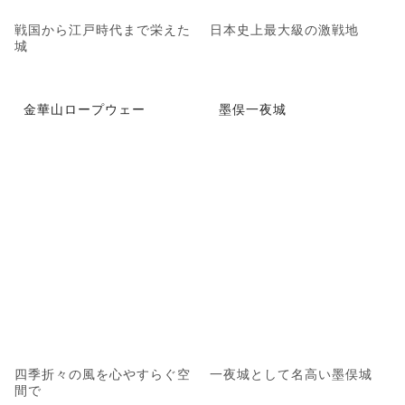
戦国から江戸時代まで栄えた
日本史上最大級の激戦地
城
金華山ロープウェー
墨俣一夜城
四季折々の風を心やすらぐ空
一夜城として名高い墨俣城
間で