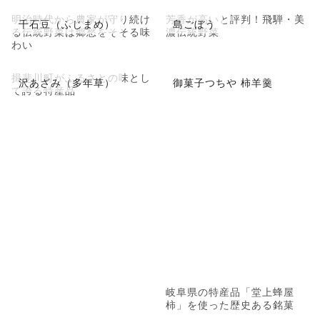
明治時代から農家が守り続け
芳香が高いと評判！飛騨・美
千石豆（ふじまめ）
島ごぼう
る伝統野菜は郷愁をそそる味
濃伝統野菜
わい
揖斐川町がふるさとの味とし
沢あざみ（多年草）
御菓子つちや 柿羊羹
て誇る特産品
岐阜県の特産品「堂上蜂屋
柿」を使った歴史ある銘菓