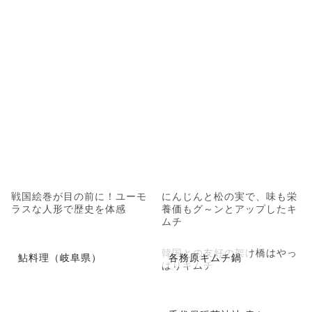
戦国絵巻が目の前に！ユーモ
にんじんと松の実で、味も栄
ラスな人形で歴史を体感
養価もグ～ンとアップしたキ
ムチ
韓国との友好の架け橋はやっ
鮎料理（岐阜県）
各務原キムチ鍋
ぱりキムチ