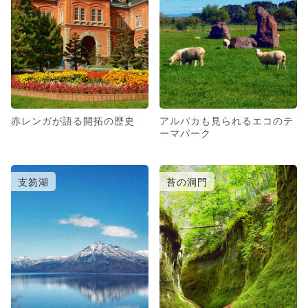
赤レンガが語る開拓の歴史
アルパカも見られるエコのテ
ーマパーク
支笏湖
苔の洞門