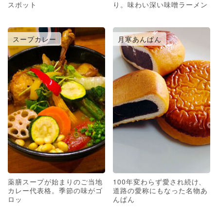
スポット
り。味わい深い味噌ラーメン
スープカレー
月寒あんぱん
薬膳スープが始まりのご当地
100年変わらず愛され続け、
カレー代表格。季節の味がゴ
道路の愛称にもなった名物あ
ロッ
んぱん