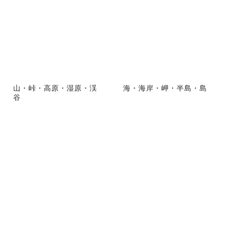
山・峠・高原・湿原・渓
海・海岸・岬・半島・島
谷