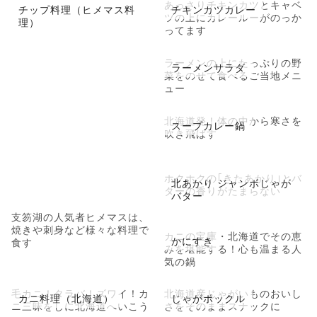
あっさりチキンカツとキャベ
チップ料理（ヒメマス料
チキンカツカレー
ツの上にカレールーがのっか
理）
ってます
ラーメンの上にたっぷりの野
ラーメンサラダ
菜をのせて食べるご当地メニ
ュー
北海道発！体の中から寒さを
スープカレー鍋
吹き飛ばす
ホクホクの｢きたあかり｣とバ
北あかり ジャンボじゃが
ターの香りがたまらない
バター
支笏湖の人気者ヒメマスは、
焼きや刺身など様々な料理で
カニの宝庫・北海道でその恵
かにすき
食す
みを堪能する！心も温まる人
気の鍋
毛カニ！タラバ！ズワイ！カ
北海道産じゃがいものおいし
カニ料理（北海道）
じゃがポックル
ニ三昧をしに北海道へいこう
さをそのままスナックに