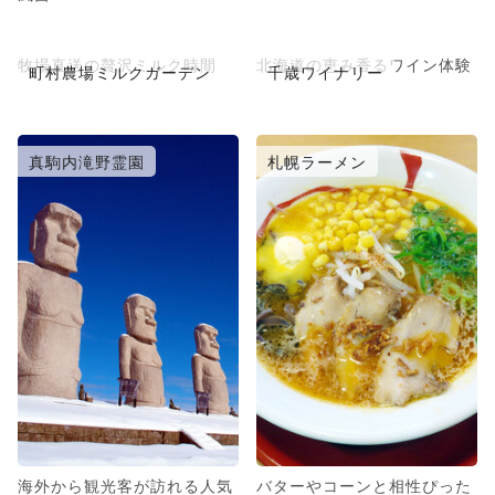
牧場直送の贅沢ミルク時間
北海道の恵み香るワイン体験
町村農場ミルクガーデン
千歳ワイナリー
真駒内滝野霊園
札幌ラーメン
海外から観光客が訪れる人気
バターやコーンと相性ぴった