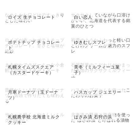
なめらかな口どけですっきり
サクサクしていながら口溶け
ロイズ 生チョコレート
白い恋人
とした味わい
がいい、北海道を代表する銘
菓のひとつ
ロイズが作ったポテトチップ
初雪のようなふわっと軽い口
ポテトチップ チョコレー
ゆきむしスフレ
チョコレート。甘さと塩味が
どけのクリームが魅力のスフ
ト
絶妙
レ
まろやかでクリーミーな小倉
石屋製菓のこだわりがつまっ
札幌タイムズスクエア
美冬（ミルフィーユ菓
餡入りのカスタードケーキ
た自信のサクサクミルフィー
（カスタードケーキ）
子）
ユ
昔懐かしい人気のあんドーナ
ハスカップジャムを使ったこ
月寒ドーナツ（玉ドーナ
ハスカップ ジュエリー
ツ。店頭で作りたても味わえ
だわりのお菓子
ツ）
る
サクッと軽く、やさしいミル
北海道の野菜と海産物を使っ
札幌農学校 北海道ミルク
はさみ漬 石狩の浜
クの味わい
た”はさみ漬”と呼ばれる漬物
クッキー