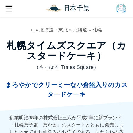
☰
□
»
北海道・東北
»
北海道
»
札幌
札幌タイムズスクエア（カ
スタードケーキ）
（さっぽろ Times Square）
まろやかでクリーミーな小倉餡入りのカス
タードケーキ
創業明治38年の株式会社三八が平成2年に新ブランド
「札幌菓子處 菓か舎」のスタートとともに発売しま
した地元でもお馴染みのお菓子である。ふわふわの蒸