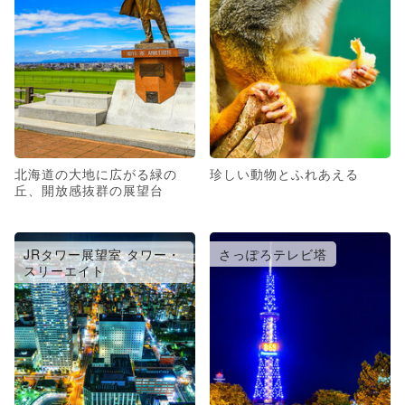
北海道の大地に広がる緑の
珍しい動物とふれあえる
丘、開放感抜群の展望台
JRタワー展望室 タワー・
さっぽろテレビ塔
スリーエイト