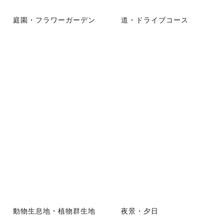
庭園・フラワーガーデン
道・ドライブコース
動物生息地・植物群生地
夜景・夕日