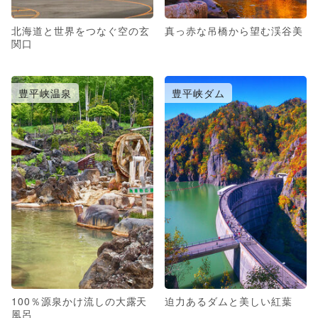
北海道と世界をつなぐ空の玄
真っ赤な吊橋から望む渓谷美
関口
豊平峡温泉
豊平峡ダム
100％源泉かけ流しの大露天
迫力あるダムと美しい紅葉
風呂