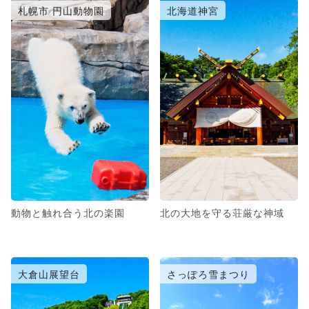
札幌市 円山動物園
北海道神宮
動物と触れ合う北の楽園
北の大地を守る荘厳な神域
大倉山展望台
さっぽろ雪まつり