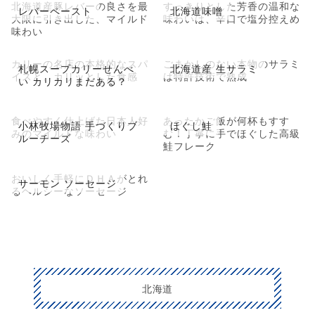
北海道産豚レバーの良さを最
すっきりとした芳香の温和な
レバーペースト
北海道味噌
大限に引き出した、マイルド
味わいは、辛口で塩分控えめ
味わい
カリーの名店の本格的なスパ
ごまかしのない本物のサラミ
札幌スープカリーせんべ
北海道産 生サラミ
イスと、カリッとした食感
は特許技術で熟成
い カリカリまだある？
食べやすく仕上げた日本人好
あったかご飯が何杯もすす
小林牧場物語 手づくりブ
ほぐし鮭
みのマイルドな味わい
む！丁寧に手でほぐした高級
ルーチーズ
鮭フレーク
おいしく手軽にＤＨＡがとれ
サーモン ソーセージ
るヘルシーなソーセージ
北海道