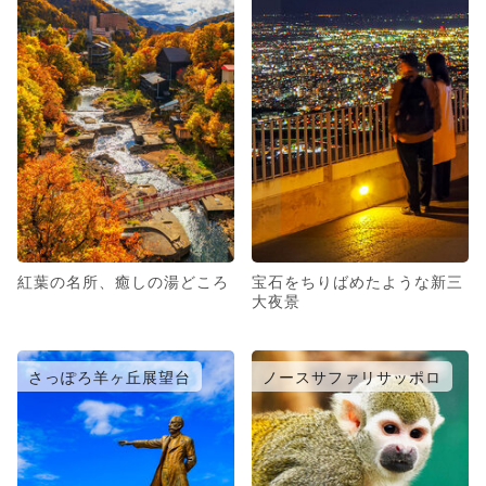
紅葉の名所、癒しの湯どころ
宝石をちりばめたような新三
大夜景
さっぽろ羊ヶ丘展望台
ノースサファリサッポロ