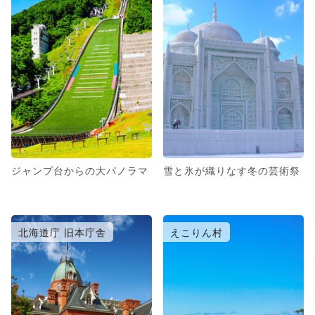
ジャンプ台からの大パノラマ
雪と氷が織りなす冬の芸術祭
北海道庁 旧本庁舎
えこりん村