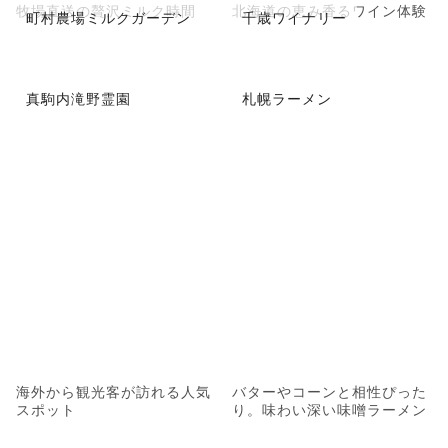
牧場直送の贅沢ミルク時間
北海道の恵み香るワイン体験
町村農場ミルクガーデン
千歳ワイナリー
真駒内滝野霊園
札幌ラーメン
海外から観光客が訪れる人気
バターやコーンと相性ぴった
スポット
り。味わい深い味噌ラーメン