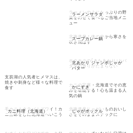
ラーメンの上にたっぷりの野
ラーメンサラダ
菜をのせて食べるご当地メニ
ュー
北海道発！体の中から寒さを
スープカレー鍋
吹き飛ばす
ホクホクの｢きたあかり｣とバ
北あかり ジャンボじゃが
ターの香りがたまらない
バター
支笏湖の人気者ヒメマスは、
焼きや刺身など様々な料理で
カニの宝庫・北海道でその恵
かにすき
食す
みを堪能する！心も温まる人
気の鍋
毛カニ！タラバ！ズワイ！カ
北海道産じゃがいものおいし
カニ料理（北海道）
じゃがポックル
ニ三昧をしに北海道へいこう
さをそのままスナックに
なめらかな口どけですっきり
サクサクしていながら口溶け