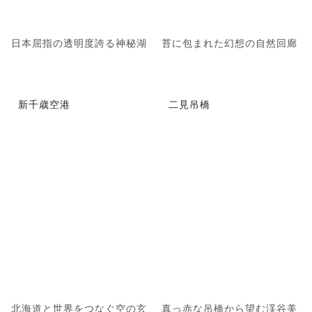
日本屈指の透明度誇る神秘湖
苔に包まれた幻想の自然回廊
新千歳空港
二見吊橋
北海道と世界をつなぐ空の玄
真っ赤な吊橋から望む渓谷美