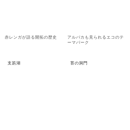
赤レンガが語る開拓の歴史
アルパカも見られるエコのテ
ーマパーク
支笏湖
苔の洞門