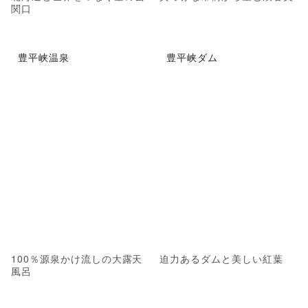
関口
豊平峡温泉
豊平峡ダム
100％源泉かけ流しの大露天
迫力あるダムと美しい紅葉
風呂