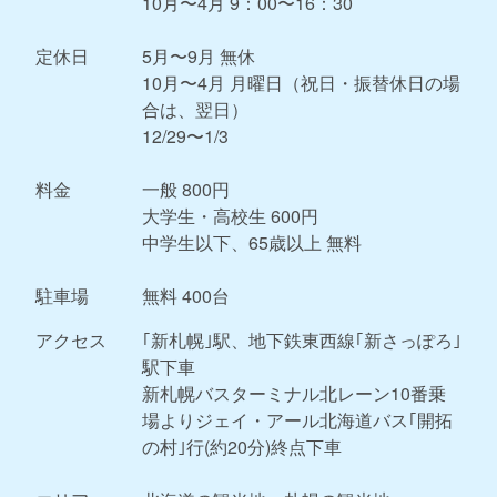
10月〜4月 9：00〜16：30
定休日
5月〜9月 無休
10月〜4月 月曜日（祝日・振替休日の場
合は、翌日）
12/29〜1/3
料金
一般 800円
大学生・高校生 600円
中学生以下、65歳以上 無料
駐車場
無料 400台
アクセス
｢新札幌｣駅、地下鉄東西線｢新さっぽろ｣
駅下車
新札幌バスターミナル北レーン10番乗
場よりジェイ・アール北海道バス｢開拓
の村｣行(約20分)終点下車