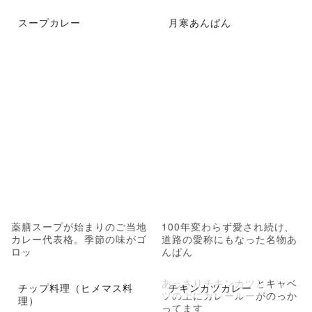
スープカレー
月寒あんぱん
薬膳スープが始まりのご当地
100年変わらず愛され続け、
カレー代表格。季節の味がゴ
道路の愛称にもなった名物あ
ロッ
んぱん
あっさりチキンカツとキャベ
チップ料理（ヒメマス料
チキンカツカレー
ツの上にカレールーがのっか
理）
ってます