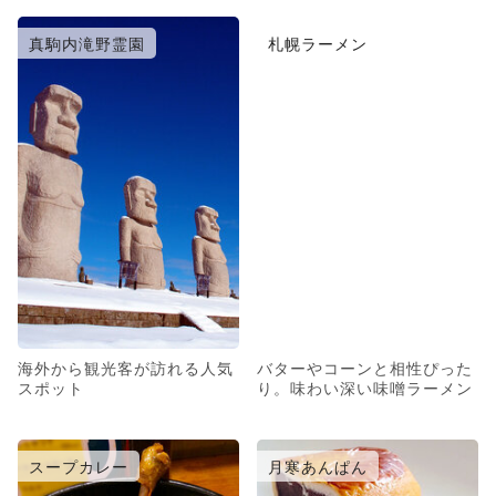
真駒内滝野霊園
札幌ラーメン
海外から観光客が訪れる人気
バターやコーンと相性ぴった
スポット
り。味わい深い味噌ラーメン
スープカレー
月寒あんぱん