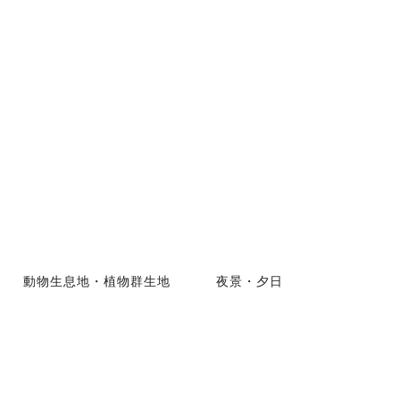
動物生息地・植物群生地
夜景・夕日