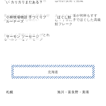
イスと、カリッとした食感
は特許技術で熟成
い カリカリまだある？
食べやすく仕上げた日本人好
あったかご飯が何杯もすす
小林牧場物語 手づくりブ
ほぐし鮭
みのマイルドな味わい
む！丁寧に手でほぐした高級
ルーチーズ
鮭フレーク
おいしく手軽にＤＨＡがとれ
サーモン ソーセージ
るヘルシーなソーセージ
北海道
札幌
旭川・富良野・美瑛