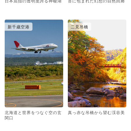
日本屈指の透明度誇る神秘湖
苔に包まれた幻想の自然回廊
新千歳空港
二見吊橋
北海道と世界をつなぐ空の玄
真っ赤な吊橋から望む渓谷美
関口