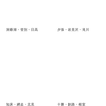
洞爺湖・登別・日高
夕張・岩見沢・滝川
知床・網走・北見
十勝・釧路・根室