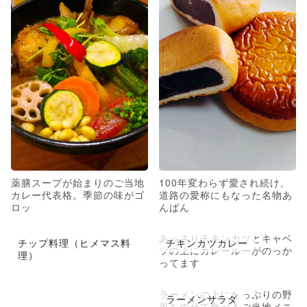
薬膳スープが始まりのご当地
100年変わらず愛され続け、
カレー代表格。季節の味がゴ
道路の愛称にもなった名物あ
ロッ
んぱん
あっさりチキンカツとキャベ
チップ料理（ヒメマス料
チキンカツカレー
ツの上にカレールーがのっか
理）
ってます
ラーメンの上にたっぷりの野
ラーメンサラダ
菜をのせて食べるご当地メニ