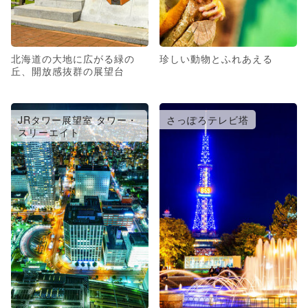
北海道の大地に広がる緑の
珍しい動物とふれあえる
丘、開放感抜群の展望台
JRタワー展望室 タワー・
さっぽろテレビ塔
スリーエイト