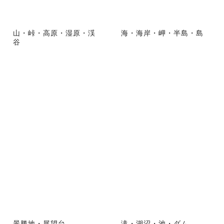
山・峠・高原・湿原・渓
海・海岸・岬・半島・島
谷
景勝地・展望台
滝・湖沼・池・ダム