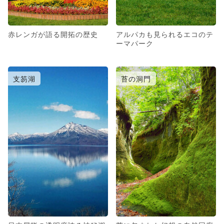
赤レンガが語る開拓の歴史
アルパカも見られるエコのテ
ーマパーク
支笏湖
苔の洞門