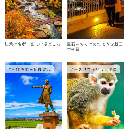
紅葉の名所、癒しの湯どころ
宝石をちりばめたような新三
大夜景
さっぽろ羊ヶ丘展望台
ノースサファリサッポロ