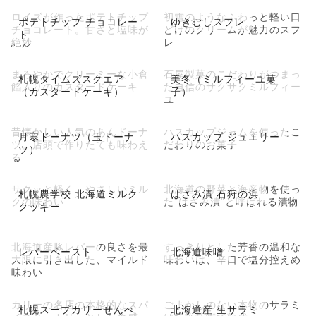
ロイズが作ったポテトチップ
初雪のようなふわっと軽い口
ポテトチップ チョコレー
ゆきむしスフレ
チョコレート。甘さと塩味が
どけのクリームが魅力のスフ
ト
絶妙
レ
まろやかでクリーミーな小倉
石屋製菓のこだわりがつまっ
札幌タイムズスクエア
美冬（ミルフィーユ菓
餡入りのカスタードケーキ
た自信のサクサクミルフィー
（カスタードケーキ）
子）
ユ
昔懐かしい人気のあんドーナ
ハスカップジャムを使ったこ
月寒ドーナツ（玉ドーナ
ハスカップ ジュエリー
ツ。店頭で作りたても味わえ
だわりのお菓子
ツ）
る
サクッと軽く、やさしいミル
北海道の野菜と海産物を使っ
札幌農学校 北海道ミルク
はさみ漬 石狩の浜
クの味わい
た”はさみ漬”と呼ばれる漬物
クッキー
北海道産豚レバーの良さを最
すっきりとした芳香の温和な
レバーペースト
北海道味噌
大限に引き出した、マイルド
味わいは、辛口で塩分控えめ
味わい
カリーの名店の本格的なスパ
ごまかしのない本物のサラミ
札幌スープカリーせんべ
北海道産 生サラミ