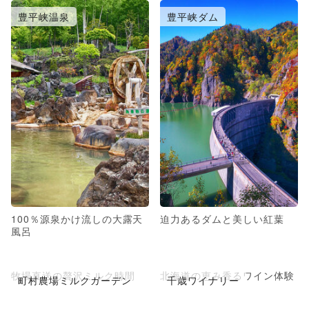
豊平峡温泉
豊平峡ダム
100％源泉かけ流しの大露天
迫力あるダムと美しい紅葉
風呂
牧場直送の贅沢ミルク時間
北海道の恵み香るワイン体験
町村農場ミルクガーデン
千歳ワイナリー