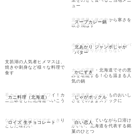
ュー
北海道発！体の中から寒さを
スープカレー鍋
吹き飛ばす
ホクホクの｢きたあかり｣とバ
北あかり ジャンボじゃが
ターの香りがたまらない
バター
支笏湖の人気者ヒメマスは、
焼きや刺身など様々な料理で
カニの宝庫・北海道でその恵
かにすき
食す
みを堪能する！心も温まる人
気の鍋
毛カニ！タラバ！ズワイ！カ
北海道産じゃがいものおいし
カニ料理（北海道）
じゃがポックル
ニ三昧をしに北海道へいこう
さをそのままスナックに
なめらかな口どけですっきり
サクサクしていながら口溶け
ロイズ 生チョコレート
白い恋人
とした味わい
がいい、北海道を代表する銘
菓のひとつ