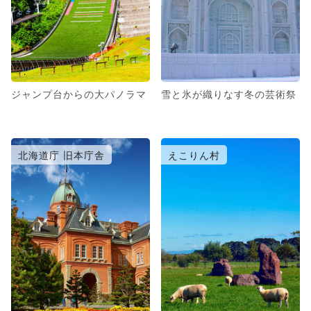
ジャンプ台からの大パノラマ
雪と氷が織りなす冬の芸術祭
北海道庁 旧本庁舎
えこりん村