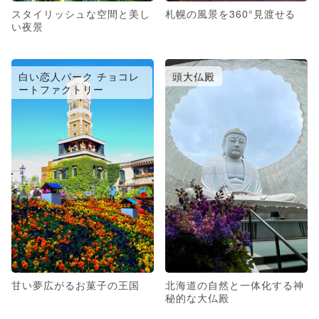
スタイリッシュな空間と美し
札幌の風景を360°見渡せる
い夜景
白い恋人パーク チョコレ
頭大仏殿
ートファクトリー
甘い夢広がるお菓子の王国
北海道の自然と一体化する神
秘的な大仏殿