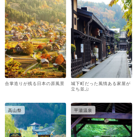
合掌造りが残る日本の原風景
城下町だった風情ある家屋が
立ち並ぶ
高山祭
平湯温泉