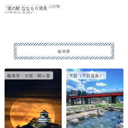
飛騨の玄関口で産地直送の旬
道の駅 ななもり清見
の味覚が勢揃い
岐阜県
岐阜市・大垣・関ヶ原
下呂（下呂温泉）