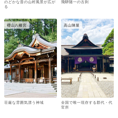
のどかな昔の山村風景が広が
飛騨随一の古刹
る
櫻山八幡宮
高山陣屋
荘厳な雰囲気漂う神域
全国で唯一現存する郡代・代
官所