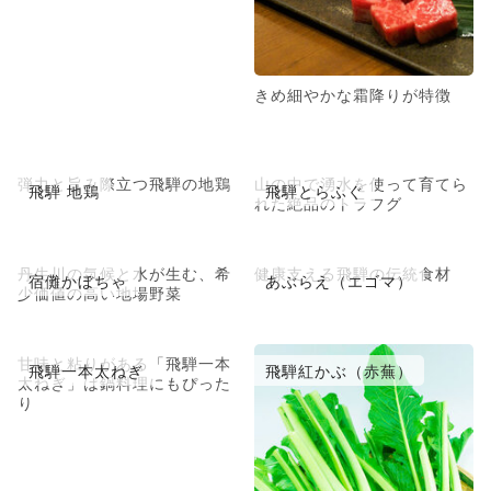
きめ細やかな霜降りが特徴
弾力と旨み際立つ飛騨の地鶏
山の中で湧水を使って育てら
飛騨 地鶏
飛騨とらふぐ
れた絶品のトラフグ
丹生川の気候と水が生む、希
健康支える飛騨の伝統食材
宿儺かぼちゃ
あぶらえ（エゴマ）
少価値の高い地場野菜
甘味と粘りがある「飛騨一本
飛騨一本太ねぎ
飛騨紅かぶ（赤蕪）
太ねぎ」は鍋料理にもぴった
り