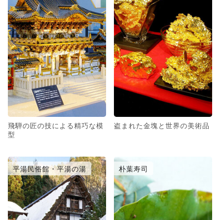
飛騨の匠の技による精巧な模
盗まれた金塊と世界の美術品
型
平湯民俗館・平湯の湯
朴葉寿司