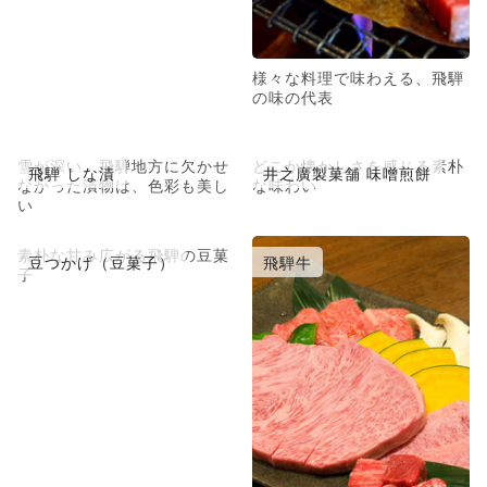
様々な料理で味わえる、飛騨
の味の代表
雪が深い、飛騨地方に欠かせ
どこか懐かしさを感じる素朴
飛騨 しな漬
井之廣製菓舗 味噌煎餅
なかった漬物は、色彩も美し
な味わい
い
素朴な甘み広がる飛騨の豆菓
豆つかげ（豆菓子）
飛騨牛
子