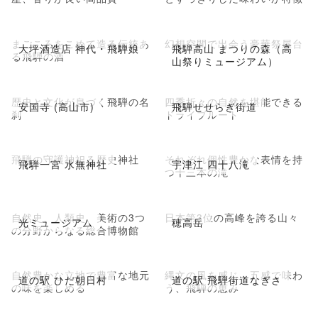
まごころをこめて造る伝統あ
幻想空間で出会う豪華祭屋台
大坪酒造店 神代・飛騨娘
飛騨高山 まつりの森（高
る飛騨の酒
山祭りミュージアム）
歴史と文化が息づく飛騨の名
四季折々の自然を堪能できる
安国寺 (高山市)
飛騨せせらぎ街道
刹
ドライブルート
飛騨の守護神祀る歴史神社
それぞれ個性豊かな表情を持
飛騨一宮 水無神社
宇津江 四十八滝
つ十三本の滝
自然史、人類史、美術の3つ
日本第3位の高峰を誇る山々
光ミュージアム
穂高岳
の分野からなる総合博物館
自然豊かな立地で豊富な地元
縄文の風を感じ、五感で味わ
道の駅 ひだ朝日村
道の駅 飛騨街道なぎさ
の味を楽しめる
う、飛騨の恵み