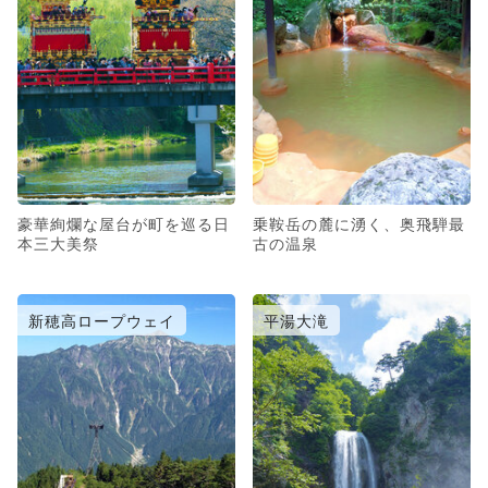
豪華絢爛な屋台が町を巡る日
乗鞍岳の麓に湧く、奥飛騨最
本三大美祭
古の温泉
新穂高ロープウェイ
平湯大滝