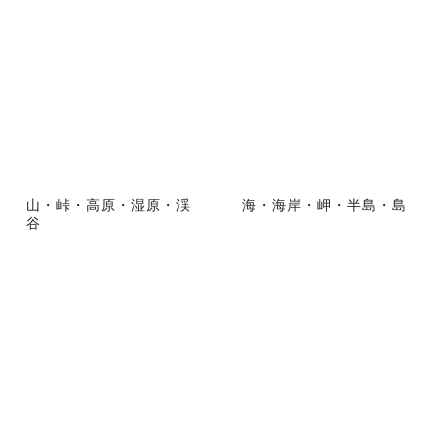
山・峠・高原・湿原・渓
海・海岸・岬・半島・島
谷