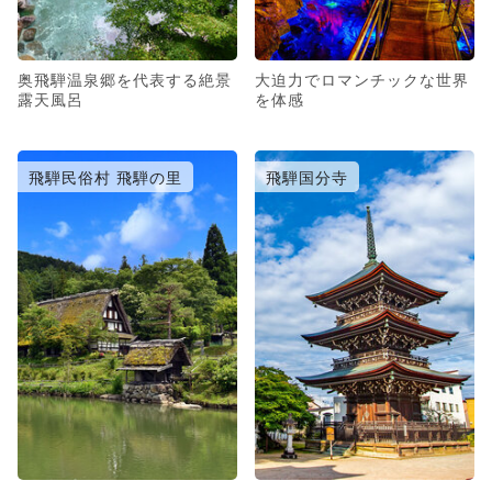
奥飛騨温泉郷を代表する絶景
大迫力でロマンチックな世界
露天風呂
を体感
飛騨民俗村 飛騨の里
飛騨国分寺