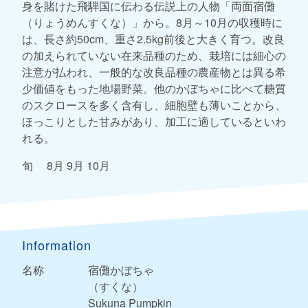
身を賭けた飛騨国に伝わる伝説上の人物「両面宿儺
（りょうめんすくな）」から。8月～10月の収穫時に
は、長さ約50cm、重さ2.5kg前後と大きく育つ。改良
の加えられていない在来品種のため、栽培には細心の
注意が払われ、一般的な改良品種の農産物とは異る希
少価値をもった地場野菜。他のかぼちゃに比べて糖質
のスクロースを多く含有し、細胞壁も薄いことから、
ほっこりとした甘みがあり、加工に適しているといわ
れる。
旬 8月 9月 10月
Information
名称
宿儺かぼちゃ
（すくな）
Sukuna Pumpkin