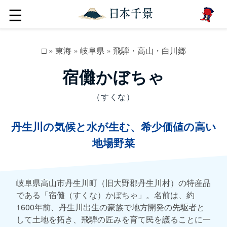
☰
□
»
東海
»
岐阜県
»
飛騨・高山・白川郷
宿儺かぼちゃ
（すくな）
丹生川の気候と水が生む、希少価値の高い
地場野菜
岐阜県高山市丹生川町（旧大野郡丹生川村）の特産品
である「宿儺（すくな）かぼちゃ」。名前は、約
1600年前、丹生川出生の豪族で地方開発の先駆者と
して土地を拓き、飛騨の匠みを育て民を護ることに一