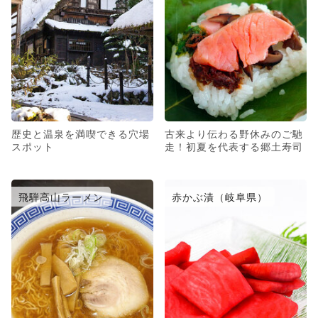
歴史と温泉を満喫できる穴場
古来より伝わる野休みのご馳
スポット
走！初夏を代表する郷土寿司
飛騨高山ラーメン
赤かぶ漬（岐阜県）