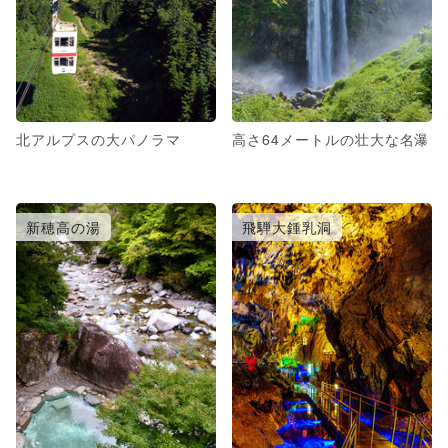
北アルプスの大パノラマ
高さ64メートルの壮大な名瀑
新穂高の湯
飛騨大鍾乳洞