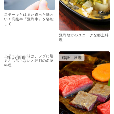
ステーキとはまた違った味わ
い！高級牛『飛騨牛』を堪能
して
飛騨地方のユニークな郷土料
理
上品で淡白な味は、フグに勝
河ふぐ料理
飛騨牛 料理
るとも劣らないと評判の名物
料理