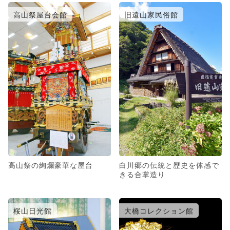
高山祭屋台会館
旧遠山家民俗館
高山祭の絢爛豪華な屋台
白川郷の伝統と歴史を体感で
きる合掌造り
桜山日光館
大橋コレクション館