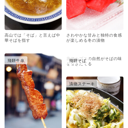
高山では「そば」と言えば中
さわやかな甘みと独特の食感
華そばを指す
が楽しめる冬の漬物
北アルプスの自然がそばの味
飛騨牛串
飛騨そば
を引きたてる
漬物ステーキ