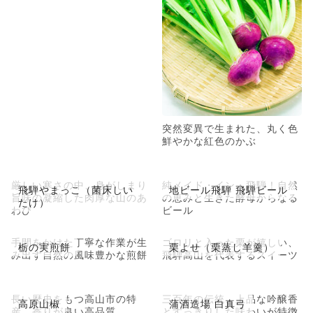
突然変異で生まれた、丸く色
鮮やかな紅色のかぶ
厳しい寒さの中、身がしまり
純メイド・イン・飛騨！自然
飛騨やまっこ（菌床しい
地ビール飛騨 飛騨ビール
旨味の凝縮した肉厚な山のあ
の恵みと生きた酵母からなる
たけ）
わび
ビール
手間をかけた丁寧な作業が生
ゴロリと入った栗が嬉しい、
栃の実煎餅
栗よせ（栗蒸し羊羹）
み出す自然の風味豊かな煎餅
飛騨高山を代表するスイーツ
長い歴史をもつ高山市の特
三百年の伝統、上品な吟醸香
高原山椒
蒲酒造場 白真弓
産、香りが良い高品質
とすっきりした味わいが特徴