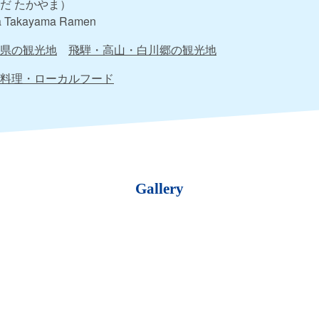
だ たかやま）
a Takayama Ramen
県の観光地
飛騨・高山・白川郷の観光地
料理・ローカルフード
Gallery