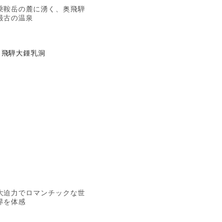
乗鞍岳の麓に湧く、奥飛騨
最古の温泉
飛騨大鍾乳洞
大迫力でロマンチックな世
界を体感