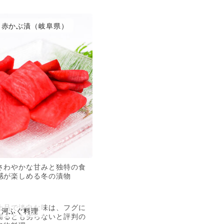
赤かぶ漬（岐阜県）
さわやかな甘みと独特の食
感が楽しめる冬の漬物
上品で淡白な味は、フグに
河ふぐ料理
勝るとも劣らないと評判の