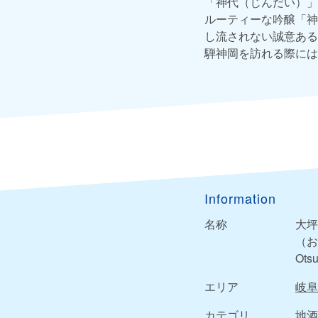
「神代（じんだい）」
ルーティーな吟醸「神
し流されない誠意ある
騨神岡を訪れる際には
Information
名称
大坪
（お
Otsu
エリア
岐阜
カテゴリ
地酒