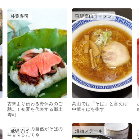
朴葉寿司
飛騨高山ラーメン
古来より伝わる野休みのご
高山では「そば」と言えば
馳走！初夏を代表する郷土
中華そばを指す
寿司
北アルプスの自然がそばの
飛騨そば
漬物ステーキ
味を引きたてる