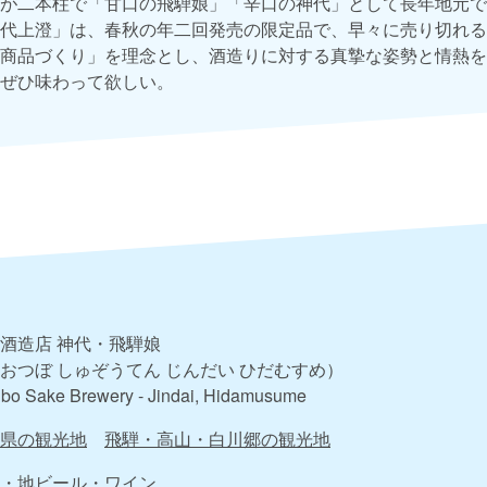
が二本柱で「甘口の飛騨娘」「辛口の神代」として長年地元で
代上澄」は、春秋の年二回発売の限定品で、早々に売り切れる
商品づくり」を理念とし、酒造りに対する真摯な姿勢と情熱を
ぜひ味わって欲しい。
酒造店 神代・飛騨娘
おつぼ しゅぞうてん じんだい ひだむすめ）
bo Sake Brewery - Jindai, Hidamusume
県の観光地
飛騨・高山・白川郷の観光地
・地ビール・ワイン