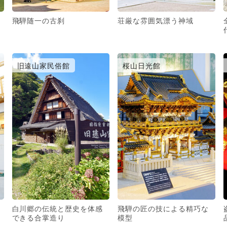
飛騨随一の古刹
荘厳な雰囲気漂う神域
旧遠山家民俗館
桜山日光館
白川郷の伝統と歴史を体感
飛騨の匠の技による精巧な
できる合掌造り
模型