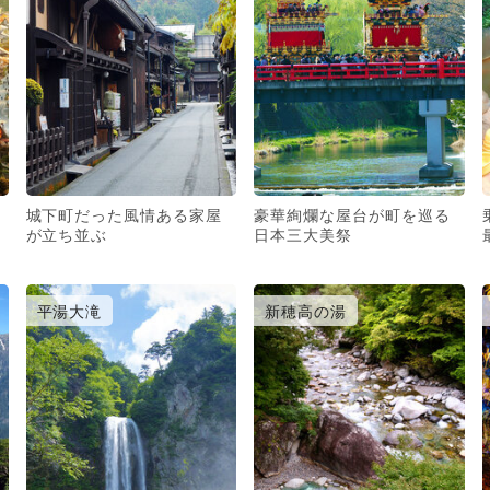
城下町だった風情ある家屋
豪華絢爛な屋台が町を巡る
が立ち並ぶ
日本三大美祭
平湯大滝
新穂高の湯