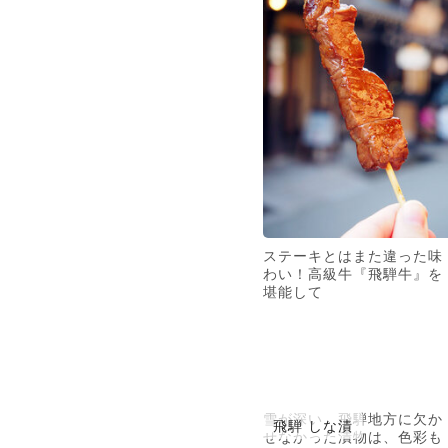
ステーキとはまた違った味
わい！高級牛『飛騨牛』を
堪能して
雪が深い、飛騨地方に欠か
飛騨 しな漬
せなかった漬物は、色彩も