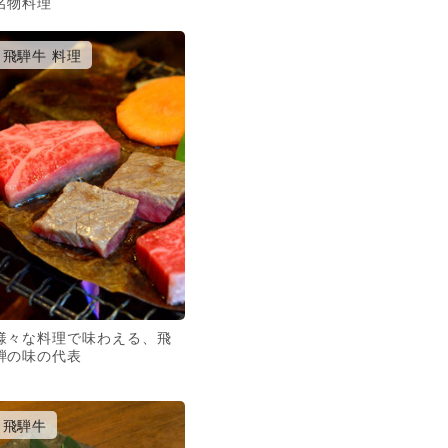
名物料理
飛騨牛 料理
様々な料理で味わえる、飛
騨の味の代表
飛騨牛