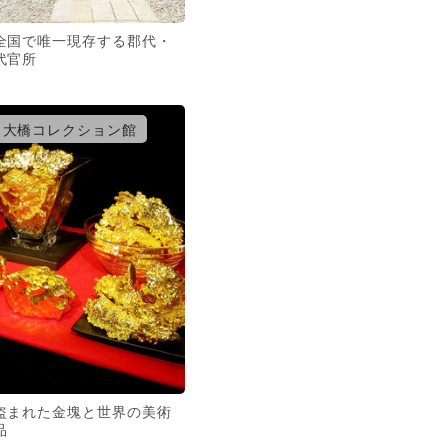
全国で唯一現存する郡代・
代官所
大橋コレクション館
盗まれた金塊と世界の美術
品