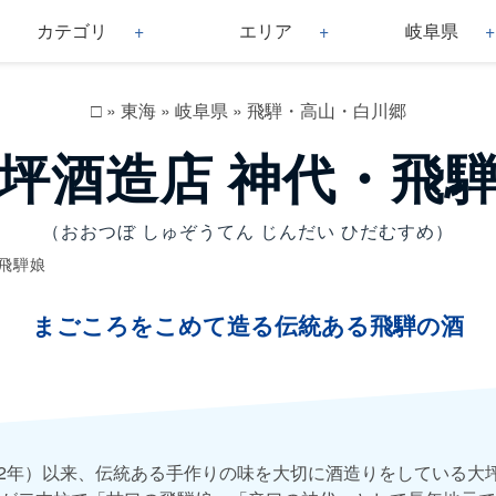
カテゴリ
エリア
岐阜県
□
»
東海
»
岐阜県
»
飛騨・高山・白川郷
坪酒造店 神代・飛
（おおつぼ しゅぞうてん じんだい ひだむすめ）
飛騨娘
まごころをこめて造る伝統ある飛騨の酒
842年）以来、伝統ある手作りの味を大切に酒造りをしている大