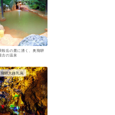
乗鞍岳の麓に湧く、奥飛騨
最古の温泉
飛騨大鍾乳洞