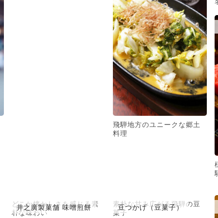
飛騨地方のユニークな郷土
料理
どこか懐かしさを感じる素
素朴な甘み広がる飛騨の豆
井之廣製菓舗 味噌煎餅
豆つかげ（豆菓子）
朴な味わい
菓子