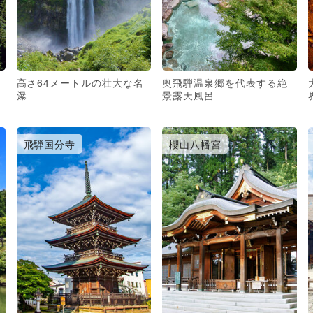
高さ64メートルの壮大な名
奥飛騨温泉郷を代表する絶
瀑
景露天風呂
飛騨国分寺
櫻山八幡宮