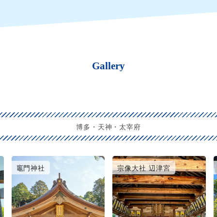
Gallery
博多・天神・太宰府
竈門神社
宗像大社 辺津宮