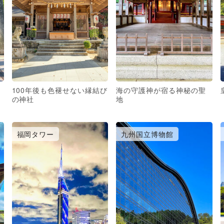
100年後も色褪せない縁結び
海の守護神が宿る神秘の聖
の神社
地
福岡タワー
九州国立博物館