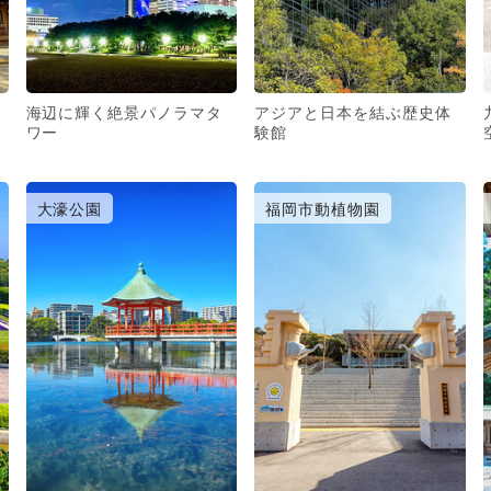
海辺に輝く絶景パノラマタ
アジアと日本を結ぶ歴史体
ワー
験館
大濠公園
福岡市動植物園