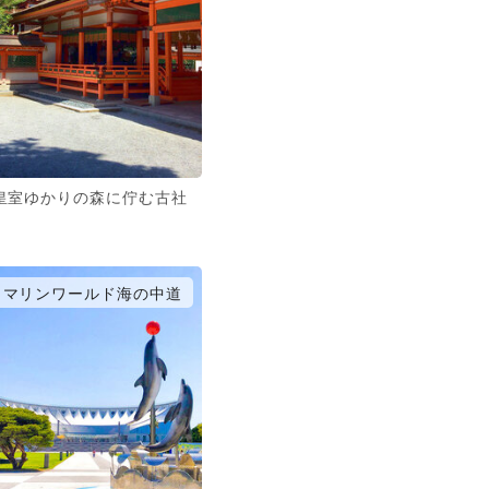
皇室ゆかりの森に佇む古社
マリンワールド海の中道