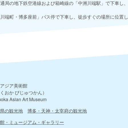
通局の地下鉄空港線および箱崎線の「中洲川端駅」で下車し
川端町・博多座前」バス停で下車し、徒歩すぐの場所に位置
アジア美術館
くおか びじゅつかん）
uoka Asian Art Museum
県の観光地
博多・天神・太宰府の観光地
館・ミュージアム・ギャラリー