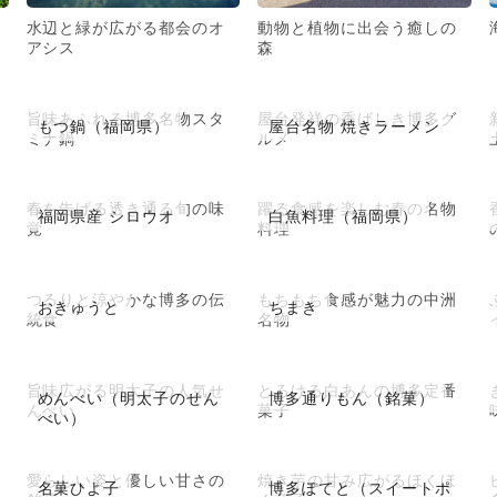
水辺と緑が広がる都会のオ
動物と植物に出会う癒しの
アシス
森
旨味あふれる博多名物スタ
屋台発祥の香ばしき博多グ
もつ鍋（福岡県）
屋台名物 焼きラーメン
ミナ鍋
ルメ
春を告げる透き通る旬の味
躍る食感を楽しむ春の名物
福岡県産 シロウオ
白魚料理（福岡県）
覚
料理
つるりと涼やかな博多の伝
もちもち食感が魅力の中洲
おきゅうと
ちまき
統食
名物
旨味広がる明太子の人気せ
とろける白あんの博多定番
めんべい（明太子のせん
博多通りもん（銘菓）
んべい
菓子
べい）
愛らしい姿と優しい甘さの
焼き芋の甘み広がるほくほ
名菓ひよ子
博多ぽてと（スイートポ