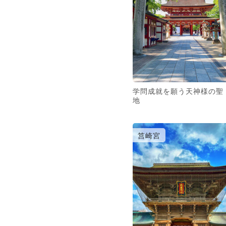
学問成就を願う天神様の聖
地
筥崎宮