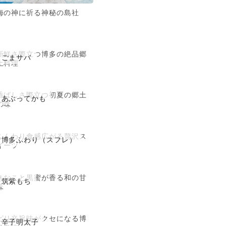
海の神に祈る神秘の島社
新鮮さ際立つ博多の絶品郷
ごまサバ
土料理
香ばしさ際立つ初夏の郷土
あぶってかも
の味
ふんわり食感広がる贅沢ス
博多ふわり（スフレ）
イーツ
きなこと黒蜜が香る和の甘
筑紫もち
味
ピリ辛旨味がクセになる博
辛子明太子