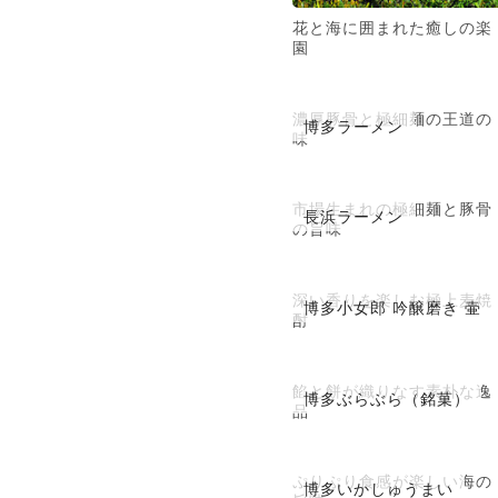
花と海に囲まれた癒しの楽
園
濃厚豚骨と極細麺の王道の
博多ラーメン
味
市場生まれの極細麺と豚骨
長浜ラーメン
の旨味
深い香りを楽しむ極上麦焼
博多小女郎 吟醸磨き 壷
酎
餡と餅が織りなす素朴な逸
博多ぶらぶら（銘菓）
品
ぷりぷり食感が楽しい海の
博多いかしゅうまい