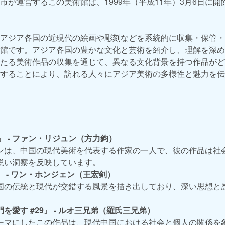
市が運営するこの美術館は、1999年（平成11年）3月6日に開
アジア各国の近現代の絵画や彫刻などを系統的に収集・保管・
館です。アジア各国の豊かな文化と芸術を紹介し、理解を深め
たる美術作品の収集を通じて、異なる文化背景を持つ作品がど
することにより、訪れる人々にアジア美術の多様性と魅力を伝
3』 - ファン・リジュン（方力鈞）
ンは、中国の現代美術を代表する作家の一人で、彼の作品は社
鋭い洞察を反映しています。
 - ワン・ホンジェン（王宏剣）
国の伝統と現代が交錯する風景を描き出しており、深い思想と
を愛す #29』 - ルオ三兄弟（羅氏三兄弟）
ーマにしたこの作品は、現代中国における社会と個人の関係を