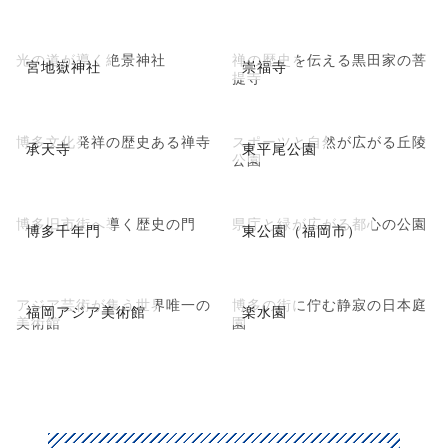
光の道が導く絶景神社
禅の歴史を伝える黒田家の菩
宮地嶽神社
崇福寺
提寺
博多文化発祥の歴史ある禅寺
スポーツと自然が広がる丘陵
承天寺
東平尾公園
公園
博多旧市街へ導く歴史の門
県庁と緑が広がる都心の公園
博多千年門
東公園（福岡市）
アジア芸術が集う世界唯一の
博多の街に佇む静寂の日本庭
福岡アジア美術館
楽水園
美術館
園