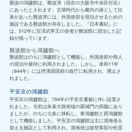
難波の鴻臚館は、難波津（現在の大阪市中央区付近）
にあったとされます。古墳時代から畿内の港として往
来があった難波津には、外国使節を宿泊させるための
施設である難波館が存在しました。『日本書紀』に
は、512年に百済武寧王の使者が難波館に宿泊した記
録が残っています。
難波館から鴻臚館へ
難波館はのちに鴻臚館として機能し、外国使節や商人
の宿泊や接待に利用されました。しかし、承和11年
（844年）には摂津国国府の政庁に転用され、廃止さ
れました。
平安京の鴻臚館
平安京の鴻臚館は、794年の平安京遷都に伴い設置さ
れました。当初は朱雀大路南端の羅城門の両脇にあり
ましたが、のちに七条に移転し、東鴻臚館と西鴻臚館
として機能しました。平安京の鴻臚館は主に渤海使を
迎える施設として利用され、渤海使は能登客院や松原