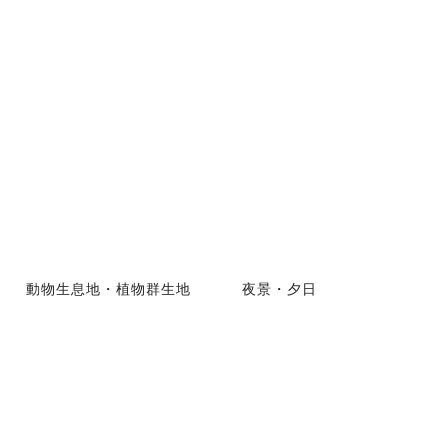
動物生息地・植物群生地
夜景・夕日