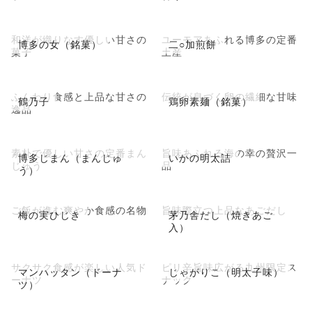
和洋が織りなす優しい甘さの
ユーモアあふれる博多の定番
博多の女（銘菓）
二○加煎餅
菓子
土産
ふんわり食感と上品な甘さの
伝統が息づく卵の繊細な甘味
鶴乃子
鶏卵素麺（銘菓）
逸品
素朴で優しい甘さの定番まん
旨味あふれる海の幸の贅沢一
博多じまん（まんじゅ
いかの明太詰
じゅう
品
う）
ご飯が進む爽やか食感の名物
旨味際立つ上品なあごだし
梅の実ひじき
茅乃舎だし（焼きあご
入）
サクサク食感が楽しい人気ド
ピリ辛旨味広がる九州限定ス
マンハッタン（ドーナ
じゃがりこ（明太子味）
ーナツ
ナック
ツ）