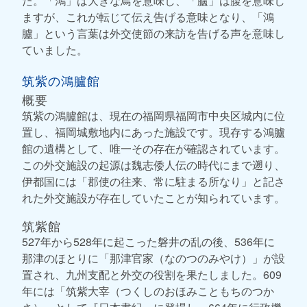
た。「鴻」は大きな鳥を意味し、「臚」は腹を意味し
ますが、これが転じて伝え告げる意味となり、「鴻
臚」という言葉は外交使節の来訪を告げる声を意味し
ていました。
筑紫の鴻臚館
概要
筑紫の鴻臚館は、現在の福岡県福岡市中央区城内に位
置し、福岡城敷地内にあった施設です。現存する鴻臚
館の遺構として、唯一その存在が確認されています。
この外交施設の起源は魏志倭人伝の時代にまで遡り、
伊都国には「郡使の往来、常に駐まる所なり」と記さ
れた外交施設が存在していたことが知られています。
筑紫館
527年から528年に起こった磐井の乱の後、536年に
那津のほとりに「那津官家（なのつのみやけ）」が設
置され、九州支配と外交の役割を果たしました。609
年には「筑紫大宰（つくしのおほみこともちのつか