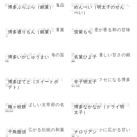
餡と餅が織りなす素朴な逸品
旨味広がる明太子の人気せん
博多ぶらぶら（銘菓）
めんべい（明太子のせん
べい
べい）
とろける白あんの博多定番菓
きなこと黒蜜が香る和の甘味
博多通りもん（銘菓）
筑紫もち
子
ぷりぷり食感が楽しい海の旨
愛らしい姿と優しい甘さの銘
博多いかしゅうまい
名菓ひよ子
味
菓
焼き芋の甘み広がるほくほく
ピリ辛旨味がクセになる博多
博多ぽてと（スイートポ
辛子明太子
菓子
名物
テト）
焼きたて香ばしい太宰府の名
旨味凝縮の濃厚おつまみ明太
梅ヶ枝餅
博多なかなか（ドライ明
物餅
子
太子）
上品な甘さ広がる伝統の和菓
サクッと軽やかに広がる甘い
千鳥饅頭
チロリアン
子
香り