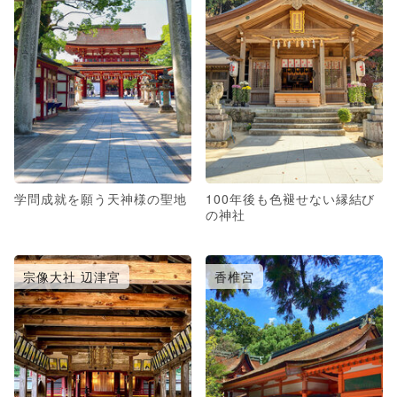
学問成就を願う天神様の聖地
100年後も色褪せない縁結び
の神社
宗像大社 辺津宮
香椎宮