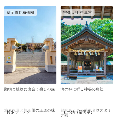
福岡市動植物園
宗像大社 中津宮
動物と植物に出会う癒しの森
海の神に祈る神秘の島社
濃厚豚骨と極細麺の王道の味
旨味あふれる博多名物スタミ
博多ラーメン
もつ鍋（福岡県）
ナ鍋