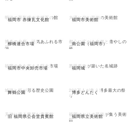
明治の面影残す赤煉瓦の館
大濠に佇む芸術の美術館
福岡市 赤煉瓦文化館
福岡市美術館
博多の台所、活気あふれる市
都心に広がる自然と癒やしの
柳橋連合市場
南公園（福岡市）
場
森
福岡の食を支える巨大市場
黒田長政が築いた名城跡
福岡市中央卸売市場
福岡城
城跡と桜が彩る歴史公園
200万人が集う博多最大の祭
舞鶴公園
博多どんたく
り
天神に残る華麗な貴賓館
福岡ゆかりの芸術が集う美術
旧 福岡県公会堂貴賓館
福岡県立美術館
館