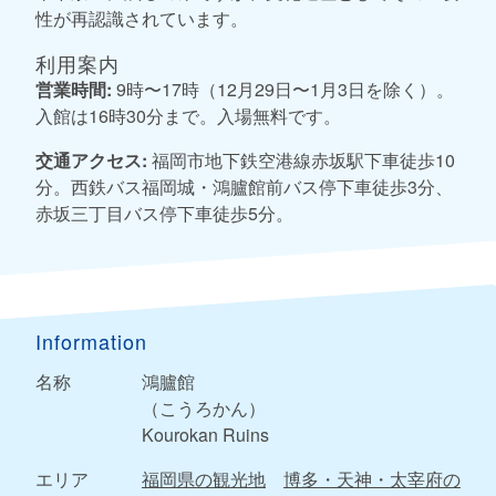
性が再認識されています。
利用案内
営業時間:
9時〜17時（12月29日〜1月3日を除く）。
入館は16時30分まで。入場無料です。
交通アクセス:
福岡市地下鉄空港線赤坂駅下車徒歩10
分。西鉄バス福岡城・鴻臚館前バス停下車徒歩3分、
赤坂三丁目バス停下車徒歩5分。
Information
名称
鴻臚館
（こうろかん）
Kourokan Ruins
エリア
福岡県の観光地
博多・天神・太宰府の