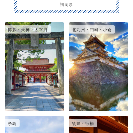
福岡県
博多・天神・太宰府
北九州・門司・小倉
糸島
筑豊・行橋