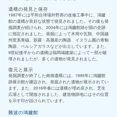
遺構の発見と保存
1987年には平和台球場外野席の改修工事中に、鴻臚
館の遺構が良好な状態で発見されました。その後も発
掘調査が続けられ、2004年には鴻臚館跡が国の史跡
に指定されました。発掘によって木簡や瓦類、中国越
州窯系青磁、新羅・高麗産の陶器、イスラム圏の青釉
陶器、ペルシアガラスなどが出土しています。また、
9世紀後半からの遺構は福岡城建築によって一部が破
壊されましたが、多くの遺物が発見されました。
復元と展示
発掘調査が終了した南側遺構には、1995年に鴻臚館
跡展示館が建設され、発掘された遺物が展示されてい
ます。また、2016年春には遺構が埋め戻され、芝生
広場として開放されました。建造物跡地にはその位置
を示す印が設けられています。
難波の鴻臚館