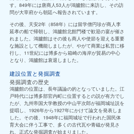
す。849年には唐商人53人が鴻臚館に来訪し、その訪
問が大宰府から朝廷へ報告されています。
その後、天安2年（858年）には留学僧円珍が商人李
延孝の船で帰朝し、鴻臚館北館門楼で歓迎の宴が催さ
れました。鴻臚館はその後も商人や使節を迎える重要
な施設として機能しましたが、やがて商業は私営に移
行し、11世紀には博多から箱崎の海岸が貿易の中心
となり、鴻臚館は衰退しました。
建設位置と発掘調査
発掘調査の歴史
鴻臚館の位置は、長年議論の的となっていました。江
戸時代には博多部官内町に位置するとの説が有力でし
たが、九州帝国大学教授の中山平次郎が福岡城址説を
提唱し、1926年から1927年にかけて論文を発表しま
した。その後、1948年に福岡城址で行われた国民体
育大会に伴う工事で、多くの古代瓦や青磁が発見さ
れ、正式な発掘調査が始まりました。