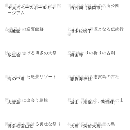
世界の王の軌跡を辿る記念館
博多湾を望む桜の名所公園
王貞治ベースボールミュ
西公園（福岡市）
ージアム
古代日本の迎賓館跡
どんたくの起源となる伝統行
鴻臚館
博多松囃子
事
秋の訪れ告げる博多の大祭
空海ゆかりの祈りの古刹
放生会
鎮国寺
海に囲まれた絶景リゾート
海の神を祀る志賀島の古社
海の中道
志賀海神社
歴史と海に出会う島旅
登山と歴史を楽しむ宗像の山
志賀島
城山（宗像市・岡垣町）
博多の夏を駆ける勇壮な祭り
神々が宿る世界遺産の島
博多祇園山笠
大島（筑前大島）