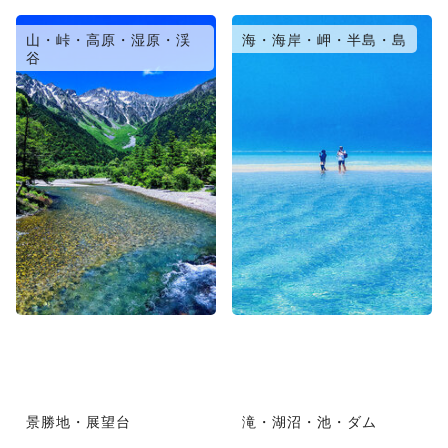
山・峠・高原・湿原・渓
海・海岸・岬・半島・島
谷
景勝地・展望台
滝・湖沼・池・ダム