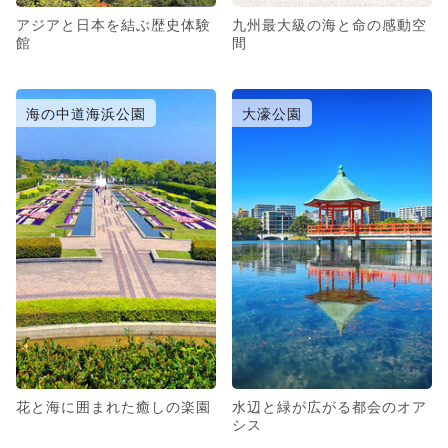
アジアと日本を結ぶ歴史体験
九州最大級の海と命の感動空
館
間
海の中道海浜公園
大濠公園
花と海に囲まれた癒しの楽園
水辺と緑が広がる都会のオア
シス