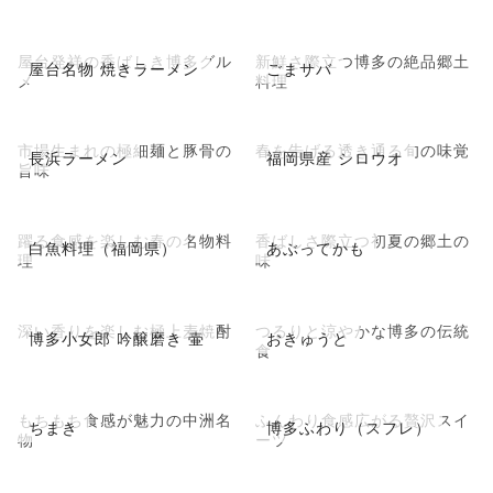
屋台発祥の香ばしき博多グル
新鮮さ際立つ博多の絶品郷土
屋台名物 焼きラーメン
ごまサバ
メ
料理
市場生まれの極細麺と豚骨の
春を告げる透き通る旬の味覚
長浜ラーメン
福岡県産 シロウオ
旨味
躍る食感を楽しむ春の名物料
香ばしさ際立つ初夏の郷土の
白魚料理（福岡県）
あぶってかも
理
味
深い香りを楽しむ極上麦焼酎
つるりと涼やかな博多の伝統
博多小女郎 吟醸磨き 壷
おきゅうと
食
もちもち食感が魅力の中洲名
ふんわり食感広がる贅沢スイ
ちまき
博多ふわり（スフレ）
物
ーツ