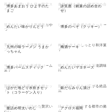
苺香る可愛い見た目の限定ス
老舗の味を楽しむ贅沢詰め合
博多あまおう ひよ子のた
詠笑惠（銘菓の詰め合わ
イーツ
わせ
まご
せ）
甘辛がクセになる新感覚おや
しっとり新食感の生クッキー
めんたい味かりんとう
博多のへそ（クッキー）
つ
手軽に味わう本場豚骨ラーメ
梅香る大人のしっとり和洋菓
九州の味ラーメン うまか
梅酒ケーキ
ン
子
っちゃん
サクッと軽やか新感覚バーム
明太子の旨味広がる万能調味
博多バームスティック
めんたいマヨネーズ
菓子
料
旨味凝縮の本場水炊き鍋セッ
脂の旨味と甘みが広がる絶品
はかた地どり水炊きセッ
銀だらみりん漬け
ト
魚
ト（コラーゲン入り）
明太子たっぷり詰めた贅沢い
緑と文化が融合する都市の拠
腹詰め明太いわし
アクロス福岡
わし
点