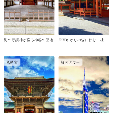
海の守護神が宿る神秘の聖地
皇室ゆかりの森に佇む古社
筥崎宮
福岡タワー