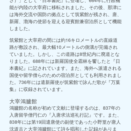
さ）」として『日本書紀』に登場し、664年に行政機
能が内陸の大宰府に移転されました。その後、那津に
は海外交流や国防の拠点として筑紫館が残され、唐、
新羅、渤海の使節を迎える迎賓館兼宿泊所として機能
しました。
筑紫館と大宰府の間には約16キロメートルの直線道
路が敷設され、最大幅10メートルの側溝が完備され
ていました。しかし、この道路は8世紀内に廃道とな
りました。688年には新羅国使全霜林を饗したと『日
本書紀』に記されています。また、海外へ派遣される
国使や留学僧らのための宿泊所としても利用されまし
た。736年には遣新羅使が筑紫館で詠んだ歌が『万葉
集』に収録されています。
大宰鴻臚館
鴻臚館の名称が初めて文献に登場するのは、837年の
入唐留学僧円仁の『入唐求法巡礼行記』です。また、
838年には第19回遣唐使の副使であった小野篁が唐人
沈道古と大宰鴻臚館にて詩を唱和した記録がありま