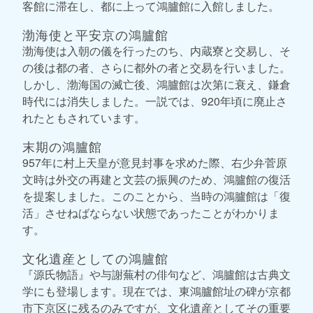
客館に滞在し、都に上って鴻臚館に入館しました。
渤海使と平安京の鴻臚館
渤海使は入朝の儀を行ったのち、内蔵寮と交易し、そ
の後は都の者、さらに都外の者と交易を行いました。
しかし、渤海国の滅亡後、鴻臚館は次第に衰え、鎌倉
時代には消失しました。一説では、920年頃に廃止さ
れたともされています。
末期の鴻臚館
957年に村上天皇が意見封事を求めた際、右少弁菅原
文時は外交の再建と文芸の振興のため、鴻臚館の復活
を提案しました。このことから、当時の鴻臚館は「復
活」させねばならない状態であったことがわかりま
す。
文化遺産としての鴻臚館
『源氏物語』や与謝蕪村の俳句など、鴻臚館は古典文
学にも登場します。現在では、東鴻臚館址の碑が京都
市下京区に残るのみですが、文化遺産としてその重要