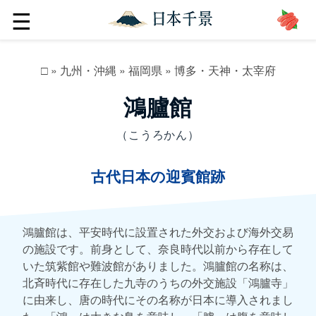
☰
□
»
九州・沖縄
»
福岡県
»
博多・天神・太宰府
鴻臚館
（こうろかん）
古代日本の迎賓館跡
鴻臚館は、平安時代に設置された外交および海外交易
の施設です。前身として、奈良時代以前から存在して
いた筑紫館や難波館がありました。鴻臚館の名称は、
北斉時代に存在した九寺のうちの外交施設「鴻臚寺」
に由来し、唐の時代にその名称が日本に導入されまし