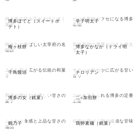
焼き芋の甘み広がるほくほく
ピリ辛旨味がクセになる博多
博多ぽてと（スイートポ
辛子明太子
菓子
名物
テト）
焼きたて香ばしい太宰府の名
旨味凝縮の濃厚おつまみ明太
梅ヶ枝餅
博多なかなか（ドライ明
物餅
子
太子）
上品な甘さ広がる伝統の和菓
サクッと軽やかに広がる甘い
千鳥饅頭
チロリアン
子
香り
和洋が織りなす優しい甘さの
ユーモアあふれる博多の定番
博多の女（銘菓）
二○加煎餅
菓子
土産
ふんわり食感と上品な甘さの
伝統が息づく卵の繊細な甘味
鶴乃子
鶏卵素麺（銘菓）
逸品