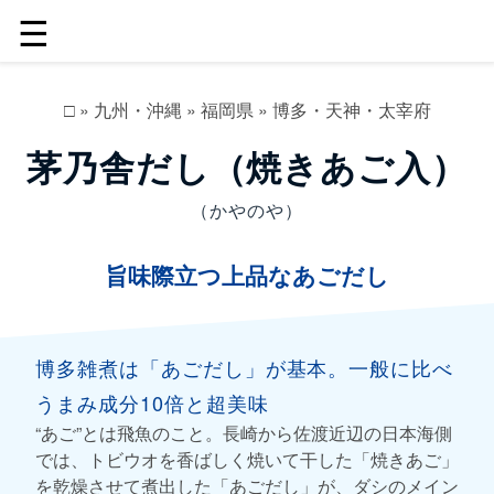
☰
□
»
九州・沖縄
»
福岡県
»
博多・天神・太宰府
茅乃舎だし（焼きあご入）
（かやのや）
旨味際立つ上品なあごだし
博多雑煮は「あごだし」が基本。一般に比べ
うまみ成分10倍と超美味
“あご”とは飛魚のこと。長崎から佐渡近辺の日本海側
では、トビウオを香ばしく焼いて干した「焼きあご」
を乾燥させて煮出した「あごだし」が、ダシのメイン