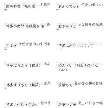
躍る食感を楽しむ春の名物料
香ばしさ際立つ初夏の郷土の
白魚料理（福岡県）
あぶってかも
理
味
深い香りを楽しむ極上麦焼酎
つるりと涼やかな博多の伝統
博多小女郎 吟醸磨き 壷
おきゅうと
食
もちもち食感が魅力の中洲名
ふんわり食感広がる贅沢スイ
ちまき
博多ふわり（スフレ）
物
ーツ
餡と餅が織りなす素朴な逸品
旨味広がる明太子の人気せん
博多ぶらぶら（銘菓）
めんべい（明太子のせん
べい
べい）
とろける白あんの博多定番菓
きなこと黒蜜が香る和の甘味
博多通りもん（銘菓）
筑紫もち
子
ぷりぷり食感が楽しい海の旨
愛らしい姿と優しい甘さの銘
博多いかしゅうまい
名菓ひよ子
味
菓