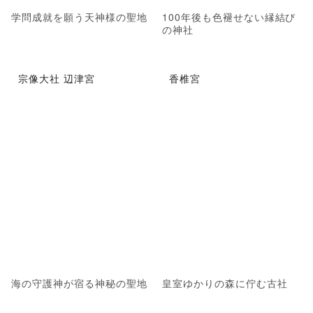
学問成就を願う天神様の聖地
100年後も色褪せない縁結び
の神社
宗像大社 辺津宮
香椎宮
海の守護神が宿る神秘の聖地
皇室ゆかりの森に佇む古社