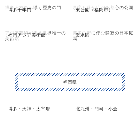
博多旧市街へ導く歴史の門
県庁と緑が広がる都心の公園
博多千年門
東公園（福岡市）
アジア芸術が集う世界唯一の
博多の街に佇む静寂の日本庭
福岡アジア美術館
楽水園
美術館
園
福岡県
博多・天神・太宰府
北九州・門司・小倉