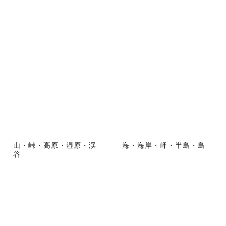
山・峠・高原・湿原・渓
海・海岸・岬・半島・島
谷