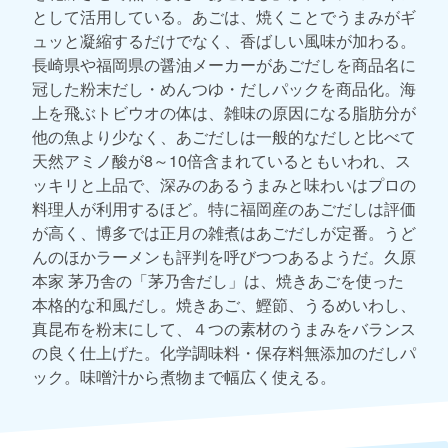
として活用している。あごは、焼くことでうまみがギ
ュッと凝縮するだけでなく、香ばしい風味が加わる。
長崎県や福岡県の醤油メーカーがあごだしを商品名に
冠した粉末だし・めんつゆ・だしパックを商品化。海
上を飛ぶトビウオの体は、雑味の原因になる脂肪分が
他の魚より少なく、あごだしは一般的なだしと比べて
天然アミノ酸が8～10倍含まれているともいわれ、ス
ッキリと上品で、深みのあるうまみと味わいはプロの
料理人が利用するほど。特に福岡産のあごだしは評価
が高く、博多では正月の雑煮はあごだしが定番。うど
んのほかラーメンも評判を呼びつつあるようだ。久原
本家 茅乃舎の「茅乃舎だし」は、焼きあごを使った
本格的な和風だし。焼きあご、鰹節、うるめいわし、
真昆布を粉末にして、４つの素材のうまみをバランス
の良く仕上げた。化学調味料・保存料無添加のだしパ
ック。味噌汁から煮物まで幅広く使える。