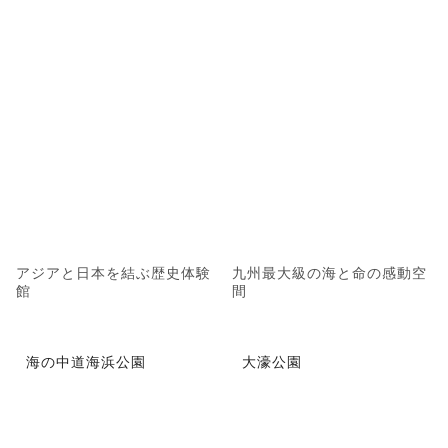
アジアと日本を結ぶ歴史体験
九州最大級の海と命の感動空
館
間
海の中道海浜公園
大濠公園