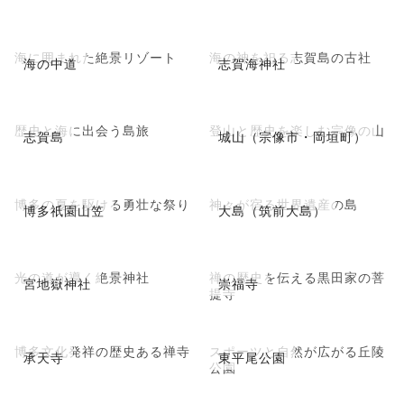
海に囲まれた絶景リゾート
海の神を祀る志賀島の古社
海の中道
志賀海神社
歴史と海に出会う島旅
登山と歴史を楽しむ宗像の山
志賀島
城山（宗像市・岡垣町）
博多の夏を駆ける勇壮な祭り
神々が宿る世界遺産の島
博多祇園山笠
大島（筑前大島）
光の道が導く絶景神社
禅の歴史を伝える黒田家の菩
宮地嶽神社
崇福寺
提寺
博多文化発祥の歴史ある禅寺
スポーツと自然が広がる丘陵
承天寺
東平尾公園
公園