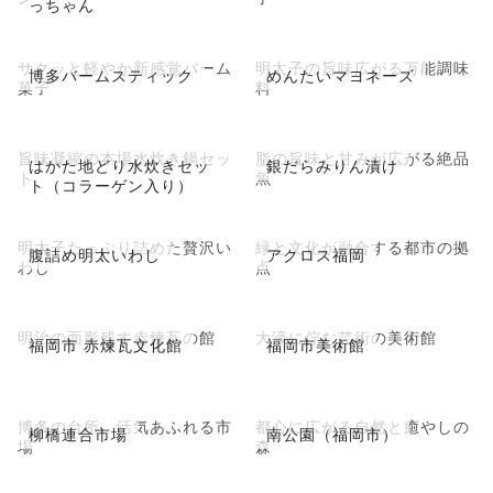
っちゃん
サクッと軽やか新感覚バーム
明太子の旨味広がる万能調味
博多バームスティック
めんたいマヨネーズ
菓子
料
旨味凝縮の本場水炊き鍋セッ
脂の旨味と甘みが広がる絶品
はかた地どり水炊きセッ
銀だらみりん漬け
ト
魚
ト（コラーゲン入り）
明太子たっぷり詰めた贅沢い
緑と文化が融合する都市の拠
腹詰め明太いわし
アクロス福岡
わし
点
明治の面影残す赤煉瓦の館
大濠に佇む芸術の美術館
福岡市 赤煉瓦文化館
福岡市美術館
博多の台所、活気あふれる市
都心に広がる自然と癒やしの
柳橋連合市場
南公園（福岡市）
場
森