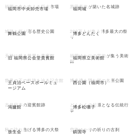
福岡の食を支える巨大市場
黒田長政が築いた名城跡
福岡市中央卸売市場
福岡城
城跡と桜が彩る歴史公園
200万人が集う博多最大の祭
舞鶴公園
博多どんたく
り
天神に残る華麗な貴賓館
福岡ゆかりの芸術が集う美術
旧 福岡県公会堂貴賓館
福岡県立美術館
館
世界の王の軌跡を辿る記念館
博多湾を望む桜の名所公園
王貞治ベースボールミュ
西公園（福岡市）
ージアム
古代日本の迎賓館跡
どんたくの起源となる伝統行
鴻臚館
博多松囃子
事
秋の訪れ告げる博多の大祭
空海ゆかりの祈りの古刹
放生会
鎮国寺