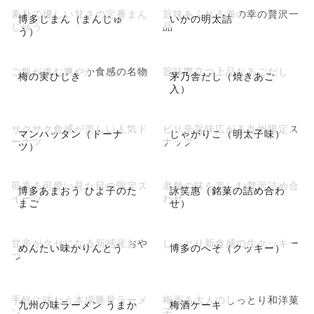
素朴で優しい甘さの定番まん
旨味あふれる海の幸の贅沢一
博多じまん（まんじゅ
いかの明太詰
じゅう
品
う）
ご飯が進む爽やか食感の名物
旨味際立つ上品なあごだし
梅の実ひじき
茅乃舎だし（焼きあご
入）
サクサク食感が楽しい人気ド
ピリ辛旨味広がる九州限定ス
マンハッタン（ドーナ
じゃがりこ（明太子味）
ーナツ
ナック
ツ）
苺香る可愛い見た目の限定ス
老舗の味を楽しむ贅沢詰め合
博多あまおう ひよ子のた
詠笑惠（銘菓の詰め合わ
イーツ
わせ
まご
せ）
甘辛がクセになる新感覚おや
しっとり新食感の生クッキー
めんたい味かりんとう
博多のへそ（クッキー）
つ
手軽に味わう本場豚骨ラーメ
梅香る大人のしっとり和洋菓
九州の味ラーメン うまか
梅酒ケーキ
ン
子