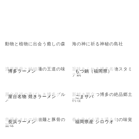
動物と植物に出会う癒しの森
海の神に祈る神秘の島社
濃厚豚骨と極細麺の王道の味
旨味あふれる博多名物スタミ
博多ラーメン
もつ鍋（福岡県）
ナ鍋
屋台発祥の香ばしき博多グル
新鮮さ際立つ博多の絶品郷土
屋台名物 焼きラーメン
ごまサバ
メ
料理
市場生まれの極細麺と豚骨の
春を告げる透き通る旬の味覚
長浜ラーメン
福岡県産 シロウオ
旨味