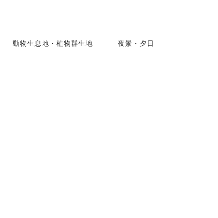
動物生息地・植物群生地
夜景・夕日