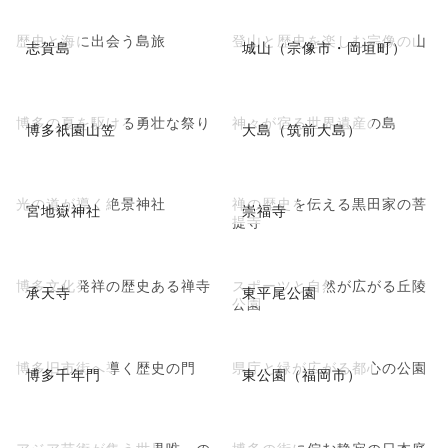
歴史と海に出会う島旅
登山と歴史を楽しむ宗像の山
志賀島
城山（宗像市・岡垣町）
博多の夏を駆ける勇壮な祭り
神々が宿る世界遺産の島
博多祇園山笠
大島（筑前大島）
光の道が導く絶景神社
禅の歴史を伝える黒田家の菩
宮地嶽神社
崇福寺
提寺
博多文化発祥の歴史ある禅寺
スポーツと自然が広がる丘陵
承天寺
東平尾公園
公園
博多旧市街へ導く歴史の門
県庁と緑が広がる都心の公園
博多千年門
東公園（福岡市）