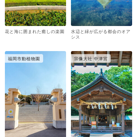
花と海に囲まれた癒しの楽園
水辺と緑が広がる都会のオア
シス
福岡市動植物園
宗像大社 中津宮