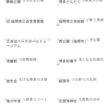
舞鶴公園
博多どんたく
り
天神に残る華麗な貴賓館
福岡ゆかりの芸術が集う美術
旧 福岡県公会堂貴賓館
福岡県立美術館
館
世界の王の軌跡を辿る記念館
博多湾を望む桜の名所公園
王貞治ベースボールミュ
西公園（福岡市）
ージアム
古代日本の迎賓館跡
どんたくの起源となる伝統行
鴻臚館
博多松囃子
事
秋の訪れ告げる博多の大祭
空海ゆかりの祈りの古刹
放生会
鎮国寺
海に囲まれた絶景リゾート
海の神を祀る志賀島の古社
海の中道
志賀海神社