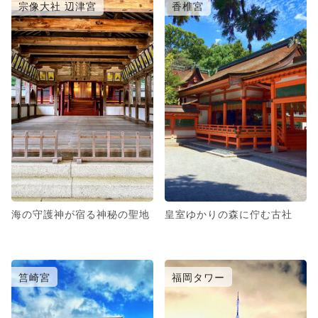
宗像大社 辺津宮
香椎宮
海の守護神が宿る神秘の聖地
皇室ゆかりの森に佇む古社
筥崎宮
福岡タワー