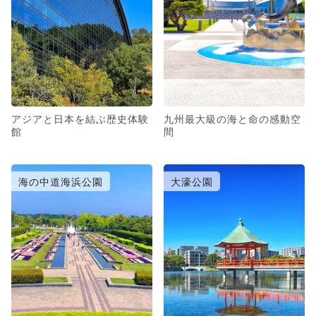
アジアと日本を結ぶ歴史体験
九州最大級の海と命の感動空
館
間
海の中道海浜公園
大濠公園