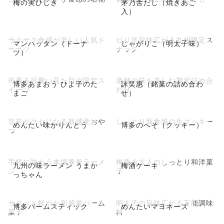
梅の実ひじき
茅乃舎だし（焼きあご
入）
サクサク食感が楽しい人気ド
ピリ辛旨味広がる九州限定ス
マンハッタン（ドーナ
じゃがりこ（明太子味）
ーナツ
ナック
ツ）
苺香る可愛い見た目の限定ス
老舗の味を楽しむ贅沢詰め合
博多あまおう ひよ子のた
詠笑惠（銘菓の詰め合わ
イーツ
わせ
まご
せ）
甘辛がクセになる新感覚おや
しっとり新食感の生クッキー
めんたい味かりんとう
博多のへそ（クッキー）
つ
手軽に味わう本場豚骨ラーメ
梅香る大人のしっとり和洋菓
九州の味ラーメン うまか
梅酒ケーキ
ン
子
っちゃん
サクッと軽やか新感覚バーム
明太子の旨味広がる万能調味
博多バームスティック
めんたいマヨネーズ
菓子
料