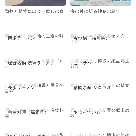
動物と植物に出会う癒しの森
海の神に祈る神秘の島社
濃厚豚骨と極細麺の王道の味
旨味あふれる博多名物スタミ
博多ラーメン
もつ鍋（福岡県）
ナ鍋
屋台発祥の香ばしき博多グル
新鮮さ際立つ博多の絶品郷土
屋台名物 焼きラーメン
ごまサバ
メ
料理
市場生まれの極細麺と豚骨の
春を告げる透き通る旬の味覚
長浜ラーメン
福岡県産 シロウオ
旨味
躍る食感を楽しむ春の名物料
香ばしさ際立つ初夏の郷土の
白魚料理（福岡県）
あぶってかも
理
味
深い香りを楽しむ極上麦焼酎
つるりと涼やかな博多の伝統