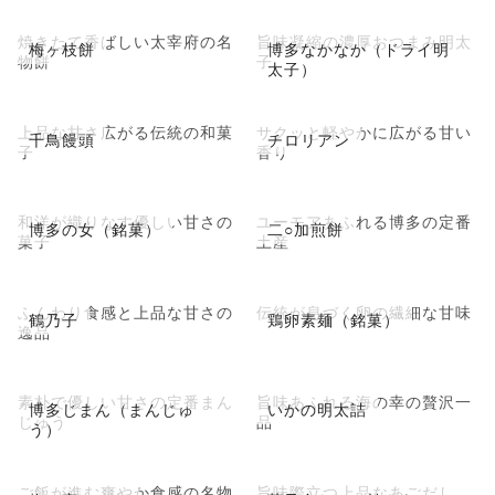
焼きたて香ばしい太宰府の名
旨味凝縮の濃厚おつまみ明太
梅ヶ枝餅
博多なかなか（ドライ明
物餅
子
太子）
上品な甘さ広がる伝統の和菓
サクッと軽やかに広がる甘い
千鳥饅頭
チロリアン
子
香り
和洋が織りなす優しい甘さの
ユーモアあふれる博多の定番
博多の女（銘菓）
二○加煎餅
菓子
土産
ふんわり食感と上品な甘さの
伝統が息づく卵の繊細な甘味
鶴乃子
鶏卵素麺（銘菓）
逸品
素朴で優しい甘さの定番まん
旨味あふれる海の幸の贅沢一
博多じまん（まんじゅ
いかの明太詰
じゅう
品
う）
ご飯が進む爽やか食感の名物
旨味際立つ上品なあごだし