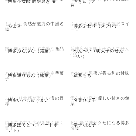
博多小女郎 吟醸磨き 壷
おきゅうと
食
もちもち食感が魅力の中洲名
ふんわり食感広がる贅沢スイ
ちまき
博多ふわり（スフレ）
物
ーツ
餡と餅が織りなす素朴な逸品
旨味広がる明太子の人気せん
博多ぶらぶら（銘菓）
めんべい（明太子のせん
べい
べい）
とろける白あんの博多定番菓
きなこと黒蜜が香る和の甘味
博多通りもん（銘菓）
筑紫もち
子
ぷりぷり食感が楽しい海の旨
愛らしい姿と優しい甘さの銘
博多いかしゅうまい
名菓ひよ子
味
菓
焼き芋の甘み広がるほくほく
ピリ辛旨味がクセになる博多
博多ぽてと（スイートポ
辛子明太子
菓子
名物
テト）