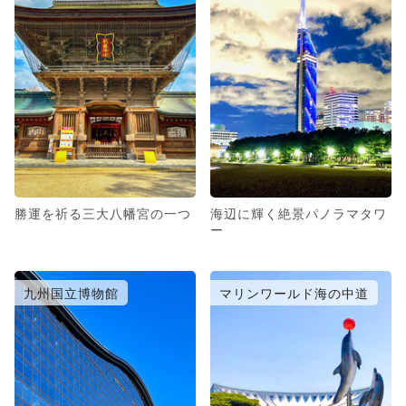
勝運を祈る三大八幡宮の一つ
海辺に輝く絶景パノラマタワ
ー
九州国立博物館
マリンワールド海の中道