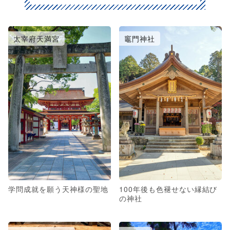
太宰府天満宮
竈門神社
学問成就を願う天神様の聖地
100年後も色褪せない縁結び
の神社