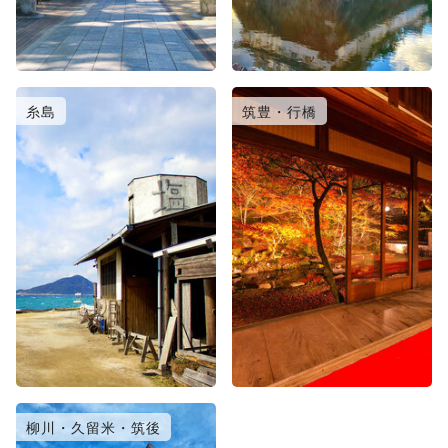
糸島
筑豊・行橋
柳川・久留米・筑後