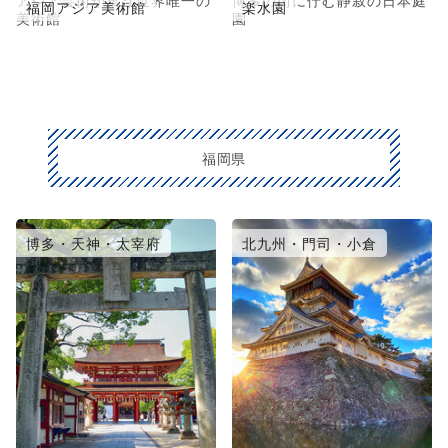
アジア芸術が集う世界唯一の
博多の街に佇む静寂の日本庭
福岡アジア美術館
楽水園
美術館
園
福岡県
博多・天神・太宰府
北九州・門司・小倉