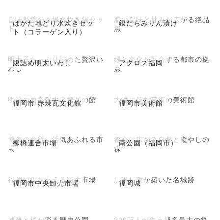
旨味凝縮の本場水炊き鍋セッ
脂の旨味と甘みが広がる絶品
はかた地どり水炊きセッ
銀だらみりん漬け
ト
魚
ト（コラーゲン入り）
明太子たっぷり詰めた贅沢い
緑と文化が融合する都市の拠
腹詰め明太いわし
アクロス福岡
わし
点
明治の面影残す赤煉瓦の館
大濠に佇む芸術の美術館
福岡市 赤煉瓦文化館
福岡市美術館
博多の台所、活気あふれる市
都心に広がる自然と癒やしの
柳橋連合市場
南公園（福岡市）
場
森
福岡の食を支える巨大市場
黒田長政が築いた名城跡
福岡市中央卸売市場
福岡城
城跡と桜が彩る歴史公園
200万人が集う博多最大の祭