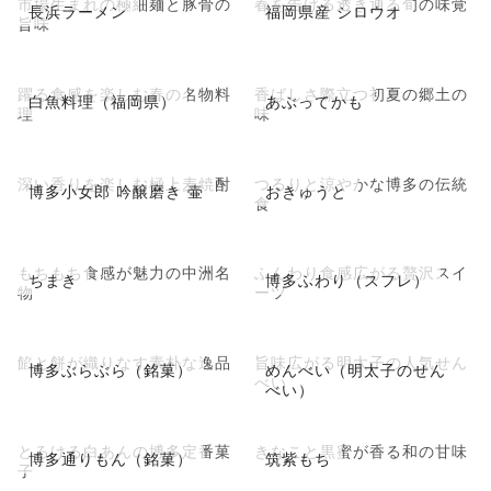
市場生まれの極細麺と豚骨の
春を告げる透き通る旬の味覚
長浜ラーメン
福岡県産 シロウオ
旨味
躍る食感を楽しむ春の名物料
香ばしさ際立つ初夏の郷土の
白魚料理（福岡県）
あぶってかも
理
味
深い香りを楽しむ極上麦焼酎
つるりと涼やかな博多の伝統
博多小女郎 吟醸磨き 壷
おきゅうと
食
もちもち食感が魅力の中洲名
ふんわり食感広がる贅沢スイ
ちまき
博多ふわり（スフレ）
物
ーツ
餡と餅が織りなす素朴な逸品
旨味広がる明太子の人気せん
博多ぶらぶら（銘菓）
めんべい（明太子のせん
べい
べい）
とろける白あんの博多定番菓
きなこと黒蜜が香る和の甘味
博多通りもん（銘菓）
筑紫もち
子