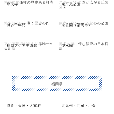
博多文化発祥の歴史ある禅寺
スポーツと自然が広がる丘陵
承天寺
東平尾公園
公園
博多旧市街へ導く歴史の門
県庁と緑が広がる都心の公園
博多千年門
東公園（福岡市）
アジア芸術が集う世界唯一の
博多の街に佇む静寂の日本庭
福岡アジア美術館
楽水園
美術館
園
福岡県
博多・天神・太宰府
北九州・門司・小倉