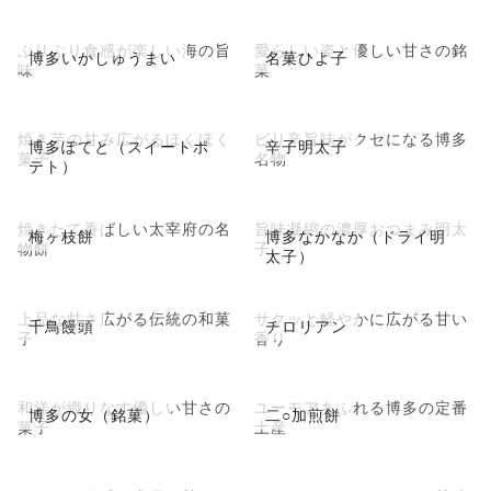
ぷりぷり食感が楽しい海の旨
愛らしい姿と優しい甘さの銘
博多いかしゅうまい
名菓ひよ子
味
菓
焼き芋の甘み広がるほくほく
ピリ辛旨味がクセになる博多
博多ぽてと（スイートポ
辛子明太子
菓子
名物
テト）
焼きたて香ばしい太宰府の名
旨味凝縮の濃厚おつまみ明太
梅ヶ枝餅
博多なかなか（ドライ明
物餅
子
太子）
上品な甘さ広がる伝統の和菓
サクッと軽やかに広がる甘い
千鳥饅頭
チロリアン
子
香り
和洋が織りなす優しい甘さの
ユーモアあふれる博多の定番
博多の女（銘菓）
二○加煎餅
菓子
土産