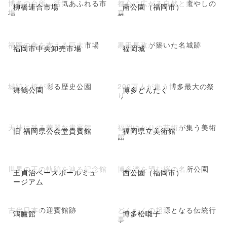
博多の台所、活気あふれる市
都心に広がる自然と癒やしの
柳橋連合市場
南公園（福岡市）
場
森
福岡の食を支える巨大市場
黒田長政が築いた名城跡
福岡市中央卸売市場
福岡城
城跡と桜が彩る歴史公園
200万人が集う博多最大の祭
舞鶴公園
博多どんたく
り
天神に残る華麗な貴賓館
福岡ゆかりの芸術が集う美術
旧 福岡県公会堂貴賓館
福岡県立美術館
館
世界の王の軌跡を辿る記念館
博多湾を望む桜の名所公園
王貞治ベースボールミュ
西公園（福岡市）
ージアム
古代日本の迎賓館跡
どんたくの起源となる伝統行
鴻臚館
博多松囃子
事