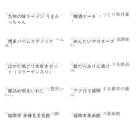
手軽に味わう本場豚骨ラーメ
梅香る大人のしっとり和洋菓
九州の味ラーメン うまか
梅酒ケーキ
ン
子
っちゃん
サクッと軽やか新感覚バーム
明太子の旨味広がる万能調味
博多バームスティック
めんたいマヨネーズ
菓子
料
旨味凝縮の本場水炊き鍋セッ
脂の旨味と甘みが広がる絶品
はかた地どり水炊きセッ
銀だらみりん漬け
ト
魚
ト（コラーゲン入り）
明太子たっぷり詰めた贅沢い
緑と文化が融合する都市の拠
腹詰め明太いわし
アクロス福岡
わし
点
明治の面影残す赤煉瓦の館
大濠に佇む芸術の美術館
福岡市 赤煉瓦文化館
福岡市美術館