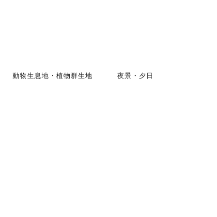
動物生息地・植物群生地
夜景・夕日