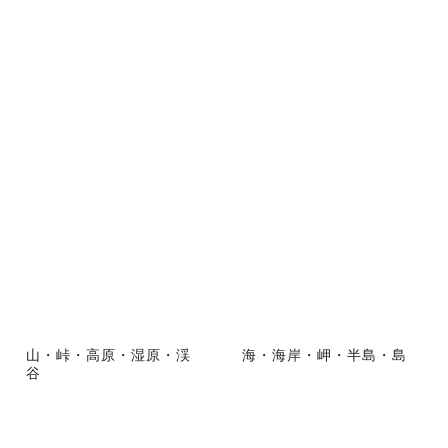
山・峠・高原・湿原・渓
海・海岸・岬・半島・島
谷