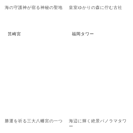
海の守護神が宿る神秘の聖地
皇室ゆかりの森に佇む古社
筥崎宮
福岡タワー
勝運を祈る三大八幡宮の一つ
海辺に輝く絶景パノラマタワ
ー