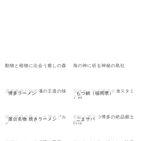
動物と植物に出会う癒しの森
海の神に祈る神秘の島社
濃厚豚骨と極細麺の王道の味
旨味あふれる博多名物スタミ
博多ラーメン
もつ鍋（福岡県）
ナ鍋
屋台発祥の香ばしき博多グル
新鮮さ際立つ博多の絶品郷土
屋台名物 焼きラーメン
ごまサバ
メ
料理