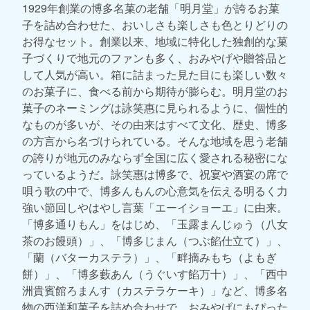
1929年創業の博多名菓の老舗「明月堂」が誇るお菓
子を詰め合わせた、おいしさも楽しさも色とりどりの
お得なセット。創業以来、地域に特化した独創的な菓
子づくりで地元のファンも多く、おみやげや贈答品と
して人気が高い。箱に詰まった見た目にも楽しい数々
のお菓子に、食べる前から期待が膨らむ。明月堂のお
菓子のネーミングは詠笑惠に見られるように、個性的
なものが多いが、その由来はすべて文化、歴史、博多
の方言から名づけられている。そんな地域を思う老舗
の誇りが地元のみならず全国に広く愛される秘密にな
っているようだ。詠笑惠は博多で、祝宴や酒宴の席で
唄う歌の中で、博多んもんの心意気を伝える明るく力
強い節回しやはやし言葉「エーイショーエ」に由来。
「博多通りもん」をはじめ、「玉露まんじゅう（八女
茶のお饅頭）」、「博多じまん（つぶ餡仕立て）」、
「蘭（バターカステラ）」、「畔摘みもち（よもぎ
餅）」、「博多藪あん（うぐいす餡万十）」、「西中
洲貴賓館ろまんす（カステラケーキ）」など、博多名
物の西洋和菓子を詰め合わせで、おみやげにもぴった