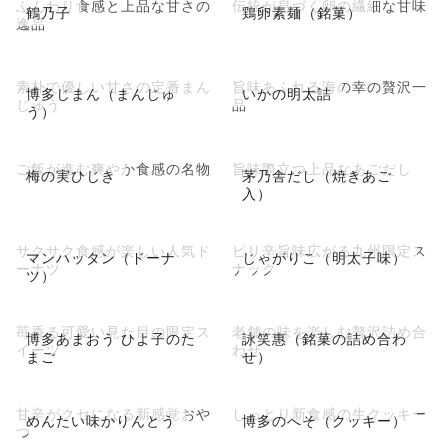
ふんわり食感と上品な甘さの
伝統が息づく卵の繊細な甘味
鶴乃子
鶏卵素麺（銘菓）
逸品
素朴で優しい甘さの定番まん
旨味あふれる海の幸の贅沢一
博多じまん（まんじゅ
いかの明太詰
じゅう
品
う）
ご飯が進む爽やか食感の名物
旨味際立つ上品なあごだし
梅の実ひじき
茅乃舎だし（焼きあご
入）
サクサク食感が楽しい人気ド
ピリ辛旨味広がる九州限定ス
マンハッタン（ドーナ
じゃがりこ（明太子味）
ーナツ
ナック
ツ）
苺香る可愛い見た目の限定ス
老舗の味を楽しむ贅沢詰め合
博多あまおう ひよ子のた
詠笑惠（銘菓の詰め合わ
イーツ
わせ
まご
せ）
甘辛がクセになる新感覚おや
しっとり新食感の生クッキー
めんたい味かりんとう
博多のへそ（クッキー）
つ