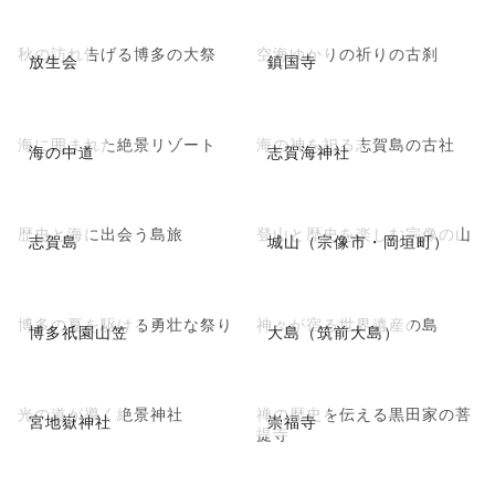
秋の訪れ告げる博多の大祭
空海ゆかりの祈りの古刹
放生会
鎮国寺
海に囲まれた絶景リゾート
海の神を祀る志賀島の古社
海の中道
志賀海神社
歴史と海に出会う島旅
登山と歴史を楽しむ宗像の山
志賀島
城山（宗像市・岡垣町）
博多の夏を駆ける勇壮な祭り
神々が宿る世界遺産の島
博多祇園山笠
大島（筑前大島）
光の道が導く絶景神社
禅の歴史を伝える黒田家の菩
宮地嶽神社
崇福寺
提寺