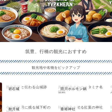
筑豊、行橋の観光におすすめ
観光地や名物をピックアップ
難攻不落と伝わる山城跡
炭鉱町生まれのスタミナ名
岩石城
田川ホルモン鍋
物鍋
小京都秋月に残る城下町の
秋月藩主を祀る紅葉の神社
秋月城
垂裕神社
城跡