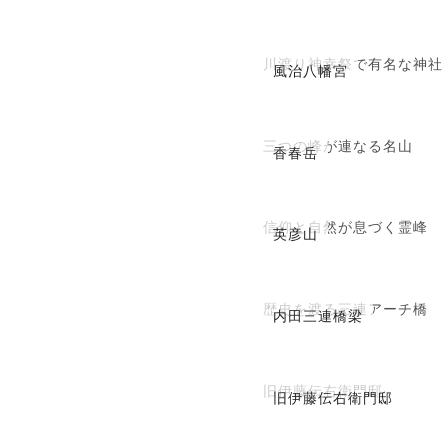
川渡り神幸祭で有名な神社
風治八幡宮
三つの峰が連なる名山
香春岳
信仰と自然が息づく霊峰
英彦山
歴史を渡る三連アーチ橋
内田三連橋梁
旧伊藤伝右衛門邸
旧伊藤伝右衛門邸