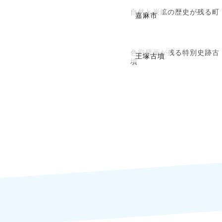
自然と炭鉱の歴史が残る町
嘉麻市
色彩壁画が残る特別史跡古
王塚古墳
墳