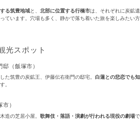
する筑豊地域
と、
北部に位置する行橋市
は、それぞれに炭鉱遺
っています。穴場も多く、静かで落ち着いた旅を楽しみたい方
観光スポット
門邸（飯塚市）
した筑豊の炭鉱王、伊藤伝右衛門の邸宅。
白蓮との悲恋でも知
す。
塚市）
木造の芝居小屋。
歌舞伎・落語・演劇が行われる現役の劇場
で