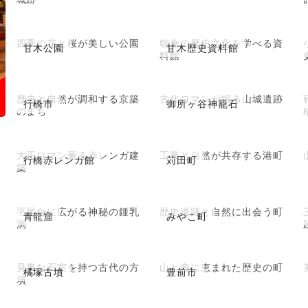
四季の花と桜が美しい公園
朝倉の歴史文化を学べる資
甘木公園
甘木歴史資料館
料館
歴史と自然が調和する京築
古代ロマンが眠る山城遺跡
行橋市
御所ヶ谷神籠石
のまち
大正ロマン薫る赤レンガ建
工業と自然が共存する港町
行橋赤レンガ館
苅田町
築
平尾台に広がる神秘の鍾乳
歴史遺跡と自然に出会う町
青龍窟
みやこ町
洞
見事な石室を持つ古代の方
山と海に恵まれた歴史の町
橘塚古墳
豊前市
墳