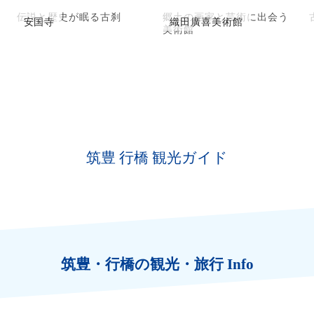
伝説と歴史が眠る古刹
郷土の画家と芸術に出会う
安国寺
織田廣喜美術館
美術館
筑豊 行橋 観光ガイド
筑豊・行橋の観光・旅行 Info