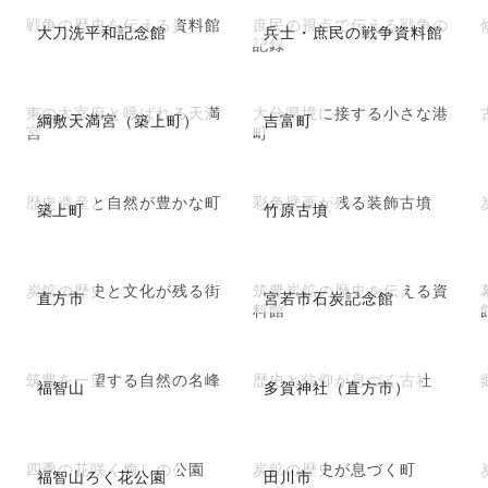
戦争の歴史を伝える資料館
庶民の視点で伝える戦争の
大刀洗平和記念館
兵士・庶民の戦争資料館
記録
東の太宰府と呼ばれる天満
大分県境に接する小さな港
綱敷天満宮（築上町）
吉富町
宮
町
歴史遺産と自然が豊かな町
彩色壁画が残る装飾古墳
築上町
竹原古墳
炭鉱の歴史と文化が残る街
筑豊炭鉱の歴史を伝える資
直方市
宮若市石炭記念館
料館
筑豊を一望する自然の名峰
歴史と信仰が息づく古社
福智山
多賀神社（直方市）
四季の花咲く癒しの公園
炭鉱の歴史が息づく町
福智山ろく花公園
田川市