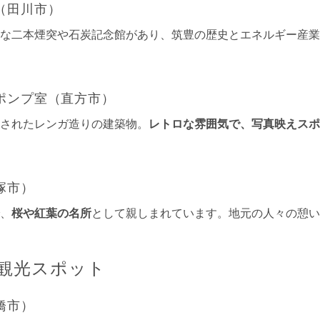
（田川市）
な二本煙突や石炭記念館があり、筑豊の歴史とエネルギー産業
ポンプ室（直方市）
されたレンガ造りの建築物。
レトロな雰囲気で、写真映えスポ
塚市）
、
桜や紅葉の名所
として親しまれています。地元の人々の憩い
観光スポット
橋市）