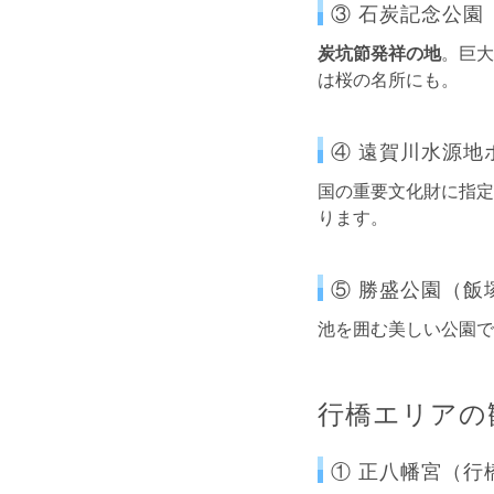
③ 石炭記念公園
炭坑節発祥の地
。巨大
は桜の名所にも。
④ 遠賀川水源地
国の重要文化財に指定
ります。
⑤ 勝盛公園（飯
池を囲む美しい公園で
行橋エリアの
① 正八幡宮（行