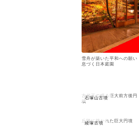
雪舟が築いた平和への願い
息づく日本庭園
古代王の眠る巨大前方後円
石塚山古墳
墳
丘陵に築かれた巨大円墳
綾塚古墳