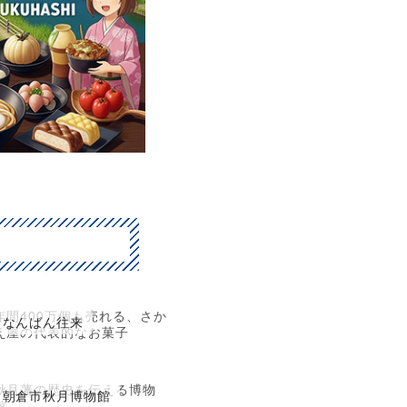
年間400万個も売れる、さか
なんばん往来
え屋の代表的なお菓子
秋月藩の歴史を伝える博物
朝倉市秋月博物館
館