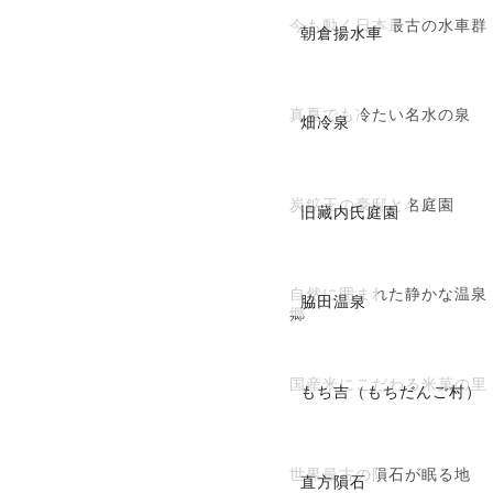
今も動く日本最古の水車群
朝倉揚水車
真夏でも冷たい名水の泉
畑冷泉
炭鉱王の豪邸と名庭園
旧藏内氏庭園
自然に囲まれた静かな温泉
脇田温泉
郷
国産米にこだわる米菓の里
もち吉（もちだんご村）
世界最古の隕石が眠る地
直方隕石