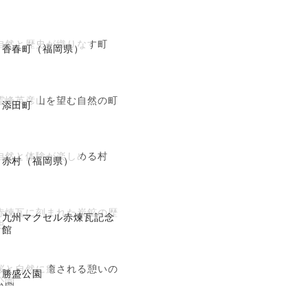
自然と歴史が織りなす町
香春町（福岡県）
霊峰英彦山を望む自然の町
添田町
自然と体験が楽しめる村
赤村（福岡県）
赤煉瓦に刻まれた炭鉱の歴
九州マクセル赤煉瓦記念
史
館
桜と自然に癒される憩いの
勝盛公園
公園