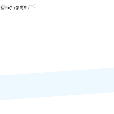
古墳と歴史ロマンの町
桂川町（福岡県）