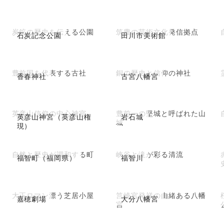
炭鉱の歴史を伝える公園
筑豊の芸術文化発信拠点
石炭記念公園
田川市美術館
豊前国を代表する古社
銅の歴史と信仰の神社
香春神社
古宮八幡宮
英彦山信仰の中心神宮
豊前一の堅城と呼ばれた山
英彦山神宮（英彦山権
岩石城
城
現）
自然と歴史が調和する町
峡谷と滝が彩る清流
福智町（福岡県）
福智川
大正ロマン漂う芝居小屋
筥崎宮発祥の由緒ある八幡
嘉穂劇場
大分八幡宮
宮