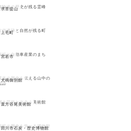
修験道の歴史が残る霊峰
求菩提山
古代遺跡と自然が残る町
上毛町
炭鉱と自動車産業のまち
宮若市
幕末の歴史を伝える山中の
犬鳴御別館
館跡
郷土芸術と出会う美術館
直方谷尾美術館
炭鉱の歴史を学べる博物館
田川市石炭・歴史博物館