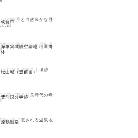
小京都秋月と自然豊かな歴
朝倉市
史の街
戦争の記憶を伝える歴史遺
海軍築城航空基地 稲童掩
構
体
山上に残る戦国の山城跡
松山城（豊前国）
三重塔が残る奈良時代の寺
豊前国分寺跡
跡
美肌の湯で癒される温泉地
原鶴温泉