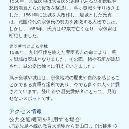
1560年、宗像氏貞は大友氏の家臣である立花鑑載や
怒留湯直方らの侵攻を撃退し、蔦ヶ嶽城を守り抜きま
した。1561年には城を大改修し、居城とした氏貞
は、戦国時代の宗像氏の勢力を象徴する人物でした。
しかし、1586年、氏貞は42歳で亡くなり、宗像家は
断絶しました。
豊臣秀吉による廃城
1588年、九州征伐を終えた豊臣秀吉の命により、蔦
ヶ嶽城は廃城となりました。その際、櫓や石垣が破却
され、城の姿は徐々に消えていきました。
蔦ヶ嶽城や城山は、宗像地域の歴史や自然を感じるこ
とができる貴重な場所であり、今でも多くの人々に愛
されています。登山者や 歴史愛好者にとって、見逃
せないスポットです。
アクセス情報
公共交通機関を利用する場合
JR鹿児島本線の教育大前駅から登山口までは徒歩13