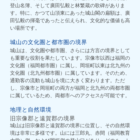
登山名簿、そして廣田弘毅と林繁蔵の歌碑がありま
す。特に、かつて山頂東にあった城山閣の扁額は、廣
田弘毅の揮毫であったと伝えられ、文化的な価値も高
い場所です。
城山の文化圏と都市圏の境界
城山は、文化圏や都市圏、さらには方言の境界として
も重要な役割を果たしています。宗像市以西は福岡の
文化圏（福岡都市圏）に属し、岡垣町以東は北九州の
文化圏（北九州都市圏）に属しています。そのため、
通勤客の流動も城山を境に大きく変わります。ただ
し、宗像市と岡垣町の両方が福岡と北九州の両都市圏
に属しているため、両都市へのアクセスが可能です。
地理と自然環境
旧宗像郡と遠賀郡の境界
城山は旧宗像郡と遠賀郡の境界に位置し、その自然環
境は非常に多様です。山には三郎丸、赤間（福岡教育