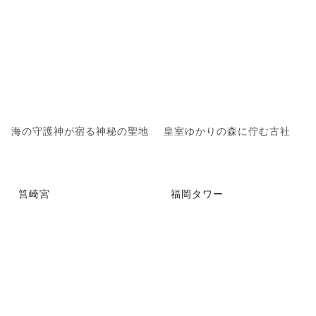
海の守護神が宿る神秘の聖地
皇室ゆかりの森に佇む古社
筥崎宮
福岡タワー