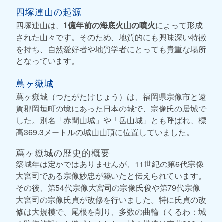
四塚連山の起源
四塚連山は、
1億年前の海底火山の噴火
によって形成
された山々です。そのため、地質的にも興味深い特徴
を持ち、自然愛好者や地質学者にとっても貴重な場所
となっています。
蔦ヶ嶽城
蔦ヶ嶽城（つたがたけじょう）は、福岡県宗像市と遠
賀郡岡垣町の境にあった日本の城で、宗像氏の居城で
した。別名「赤間山城」や「岳山城」とも呼ばれ、標
高369.3メートルの城山山頂に位置していました。
蔦ヶ嶽城の歴史的概要
築城年は定かではありませんが、11世紀の第6代宗像
大宮司である宗像妙忠が築いたと伝えられています。
その後、第54代宗像大宮司の宗像氏俊や第79代宗像
大宮司の宗像氏貞が改修を行いました。特に氏貞の改
修は大規模で、尾根を削り、多数の曲輪（くるわ：城