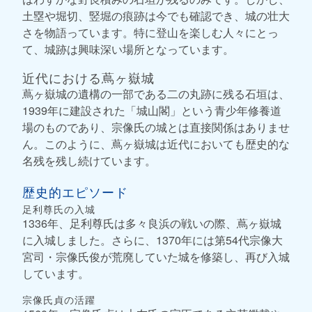
土塁や堀切、竪堀の痕跡は今でも確認でき、城の壮大
さを物語っています。特に登山を楽しむ人々にとっ
て、城跡は興味深い場所となっています。
近代における蔦ヶ嶽城
蔦ヶ嶽城の遺構の一部である二の丸跡に残る石垣は、
1939年に建設された「城山閣」という青少年修養道
場のものであり、宗像氏の城とは直接関係はありませ
ん。このように、蔦ヶ嶽城は近代においても歴史的な
名残を残し続けています。
歴史的エピソード
足利尊氏の入城
1336年、足利尊氏は多々良浜の戦いの際、蔦ヶ嶽城
に入城しました。さらに、1370年には第54代宗像大
宮司・宗像氏俊が荒廃していた城を修築し、再び入城
しています。
宗像氏貞の活躍