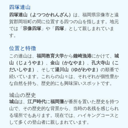
四塚連山
四塚連山（よつつかれんざん）
は、福岡県宗像市と遠
賀郡岡垣町の間に位置する四つの山を指します。地元
では「
宗像四塚
」や「
四塚
」として親しまれていま
す。
位置と特徴
この連山は、
福岡教育大学
から
鐘崎漁港
にかけて、
城
山（じょうやま）
、
金山（かなやま）
、
孔大寺山（こ
だいしやま）
、そして
湯川山（ゆがわやま）
の順番で
続いています。これらの山々は、それぞれが個性豊か
な自然を持ち、歴史的にも興味深いスポットです。
城山の歴史
城山
は、
江戸時代
に
福岡藩
が番所を置いた歴史を持つ
山で、その歴史的な背景から、当時の名残を感じられ
る場所でもあります。現在では、ハイキングコースと
して多くの登山者に親しまれています。