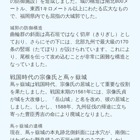
の防御施設）を造成しました。城の構造は南北800メ
ートル、東西1キロメートル以上にわたる広大なもの
で、福岡県内でも屈指の大城郭でした。
城郭の防御構造
曲輪群の斜面は高石垣ではなく切岸（きりぎし）とし
ており、さらにその下には、北部九州で最大級の170
条の竪堀（たてぼり）が設けられています。これによ
り、尾根を伝って攻め込むことが非常に困難な構造と
なっていました。
戦国時代の宗像氏と蔦ヶ嶽城
蔦ヶ嶽城は戦国時代、宗像氏の居城として重要な役割
を果たしました。戦国末期の1561年には、宗像氏貞
が城を大改修し、「岳山城」と名を改め、彼の居城と
しました。しかし、1588年、九州征伐の帰途に立ち
寄った豊臣秀吉の命により廃城となりました。
蔦ヶ嶽城の遺構
現在、蔦ヶ嶽城の本丸跡北側斜面には水穴が、南側に
はわずかな野良積みの石垣が残るのみです。しかし、