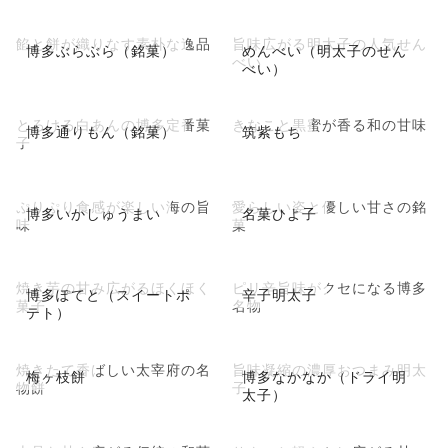
餡と餅が織りなす素朴な逸品
旨味広がる明太子の人気せん
博多ぶらぶら（銘菓）
めんべい（明太子のせん
べい
べい）
とろける白あんの博多定番菓
きなこと黒蜜が香る和の甘味
博多通りもん（銘菓）
筑紫もち
子
ぷりぷり食感が楽しい海の旨
愛らしい姿と優しい甘さの銘
博多いかしゅうまい
名菓ひよ子
味
菓
焼き芋の甘み広がるほくほく
ピリ辛旨味がクセになる博多
博多ぽてと（スイートポ
辛子明太子
菓子
名物
テト）
焼きたて香ばしい太宰府の名
旨味凝縮の濃厚おつまみ明太
梅ヶ枝餅
博多なかなか（ドライ明
物餅
子
太子）