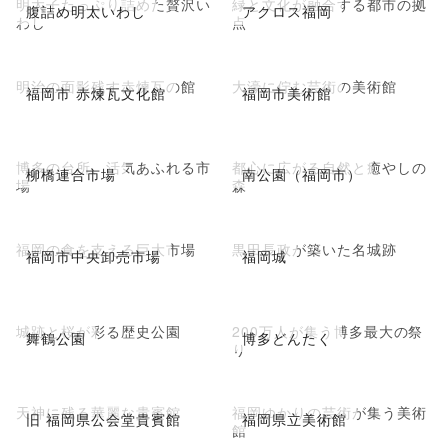
明太子たっぷり詰めた贅沢い
緑と文化が融合する都市の拠
腹詰め明太いわし
アクロス福岡
わし
点
明治の面影残す赤煉瓦の館
大濠に佇む芸術の美術館
福岡市 赤煉瓦文化館
福岡市美術館
博多の台所、活気あふれる市
都心に広がる自然と癒やしの
柳橋連合市場
南公園（福岡市）
場
森
福岡の食を支える巨大市場
黒田長政が築いた名城跡
福岡市中央卸売市場
福岡城
城跡と桜が彩る歴史公園
200万人が集う博多最大の祭
舞鶴公園
博多どんたく
り
天神に残る華麗な貴賓館
福岡ゆかりの芸術が集う美術
旧 福岡県公会堂貴賓館
福岡県立美術館
館