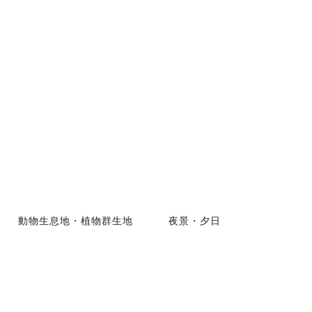
動物生息地・植物群生地
夜景・夕日