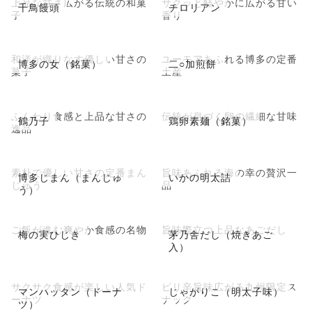
上品な甘さ広がる伝統の和菓
サクッと軽やかに広がる甘い
千鳥饅頭
チロリアン
子
香り
和洋が織りなす優しい甘さの
ユーモアあふれる博多の定番
博多の女（銘菓）
二○加煎餅
菓子
土産
ふんわり食感と上品な甘さの
伝統が息づく卵の繊細な甘味
鶴乃子
鶏卵素麺（銘菓）
逸品
素朴で優しい甘さの定番まん
旨味あふれる海の幸の贅沢一
博多じまん（まんじゅ
いかの明太詰
じゅう
品
う）
ご飯が進む爽やか食感の名物
旨味際立つ上品なあごだし
梅の実ひじき
茅乃舎だし（焼きあご
入）
サクサク食感が楽しい人気ド
ピリ辛旨味広がる九州限定ス
マンハッタン（ドーナ
じゃがりこ（明太子味）
ーナツ
ナック
ツ）