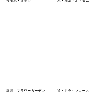
景勝地・展望台
滝・湖沼・池・ダム
庭園・フラワーガーデン
道・ドライブコース