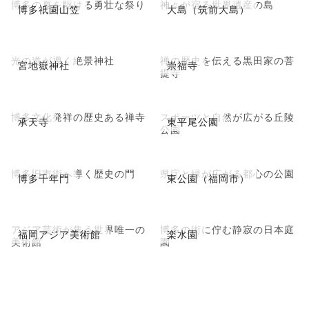
博多の夏を駆ける勇壮な祭り
神々が宿る世界遺産の島
博多祇園山笠
大島（筑前大島）
光の道が導く絶景神社
禅の歴史を伝える黒田家の菩
宮地嶽神社
崇福寺
提寺
博多文化発祥の歴史ある禅寺
スポーツと自然が広がる丘陵
承天寺
東平尾公園
公園
博多旧市街へ導く歴史の門
県庁と緑が広がる都心の公園
博多千年門
東公園（福岡市）
アジア芸術が集う世界唯一の
博多の街に佇む静寂の日本庭
福岡アジア美術館
楽水園
美術館
園