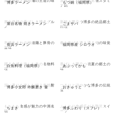
濃厚豚骨と極細麺の王道の味
旨味あふれる博多名物スタミ
博多ラーメン
もつ鍋（福岡県）
ナ鍋
屋台発祥の香ばしき博多グル
新鮮さ際立つ博多の絶品郷土
屋台名物 焼きラーメン
ごまサバ
メ
料理
市場生まれの極細麺と豚骨の
春を告げる透き通る旬の味覚
長浜ラーメン
福岡県産 シロウオ
旨味
躍る食感を楽しむ春の名物料
香ばしさ際立つ初夏の郷土の
白魚料理（福岡県）
あぶってかも
理
味
深い香りを楽しむ極上麦焼酎
つるりと涼やかな博多の伝統
博多小女郎 吟醸磨き 壷
おきゅうと
食
もちもち食感が魅力の中洲名
ふんわり食感広がる贅沢スイ
ちまき
博多ふわり（スフレ）
物
ーツ