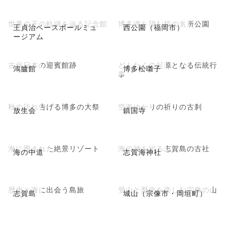
世界の王の軌跡を辿る記念館
博多湾を望む桜の名所公園
王貞治ベースボールミュ
西公園（福岡市）
ージアム
古代日本の迎賓館跡
どんたくの起源となる伝統行
鴻臚館
博多松囃子
事
秋の訪れ告げる博多の大祭
空海ゆかりの祈りの古刹
放生会
鎮国寺
海に囲まれた絶景リゾート
海の神を祀る志賀島の古社
海の中道
志賀海神社
歴史と海に出会う島旅
登山と歴史を楽しむ宗像の山
志賀島
城山（宗像市・岡垣町）