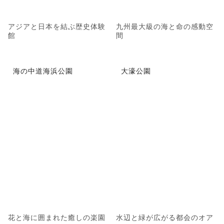
アジアと日本を結ぶ歴史体験
九州最大級の海と命の感動空
館
間
海の中道海浜公園
大濠公園
花と海に囲まれた癒しの楽園
水辺と緑が広がる都会のオア