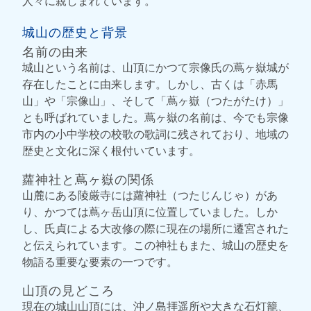
人々に親しまれています。
城山の歴史と背景
名前の由来
城山という名前は、山頂にかつて宗像氏の蔦ヶ嶽城が
存在したことに由来します。しかし、古くは「赤馬
山」や「宗像山」、そして「蔦ヶ嶽（つたがたけ）」
とも呼ばれていました。蔦ヶ嶽の名前は、今でも宗像
市内の小中学校の校歌の歌詞に残されており、地域の
歴史と文化に深く根付いています。
蘿神社と蔦ヶ嶽の関係
山麓にある陵厳寺には蘿神社（つたじんじゃ）があ
り、かつては蔦ヶ岳山頂に位置していました。しか
し、氏貞による大改修の際に現在の場所に遷宮された
と伝えられています。この神社もまた、城山の歴史を
物語る重要な要素の一つです。
山頂の見どころ
現在の城山山頂には、沖ノ島拝遥所や大きな石灯籠、