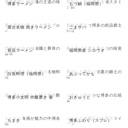
濃厚豚骨と極細麺の王道の味
旨味あふれる博多名物スタミ
博多ラーメン
もつ鍋（福岡県）
ナ鍋
屋台発祥の香ばしき博多グル
新鮮さ際立つ博多の絶品郷土
屋台名物 焼きラーメン
ごまサバ
メ
料理
市場生まれの極細麺と豚骨の
春を告げる透き通る旬の味覚
長浜ラーメン
福岡県産 シロウオ
旨味
躍る食感を楽しむ春の名物料
香ばしさ際立つ初夏の郷土の
白魚料理（福岡県）
あぶってかも
理
味
深い香りを楽しむ極上麦焼酎
つるりと涼やかな博多の伝統
博多小女郎 吟醸磨き 壷
おきゅうと
食
もちもち食感が魅力の中洲名
ふんわり食感広がる贅沢スイ
ちまき
博多ふわり（スフレ）
物
ーツ