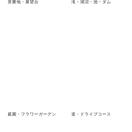
景勝地・展望台
滝・湖沼・池・ダム
庭園・フラワーガーデン
道・ドライブコース