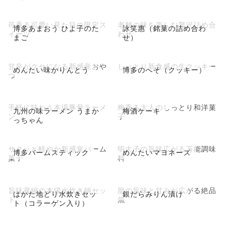
苺香る可愛い見た目の限定ス
老舗の味を楽しむ贅沢詰め合
博多あまおう ひよ子のた
詠笑惠（銘菓の詰め合わ
イーツ
わせ
まご
せ）
甘辛がクセになる新感覚おや
しっとり新食感の生クッキー
めんたい味かりんとう
博多のへそ（クッキー）
つ
手軽に味わう本場豚骨ラーメ
梅香る大人のしっとり和洋菓
九州の味ラーメン うまか
梅酒ケーキ
ン
子
っちゃん
サクッと軽やか新感覚バーム
明太子の旨味広がる万能調味
博多バームスティック
めんたいマヨネーズ
菓子
料
旨味凝縮の本場水炊き鍋セッ
脂の旨味と甘みが広がる絶品
はかた地どり水炊きセッ
銀だらみりん漬け
ト
魚
ト（コラーゲン入り）