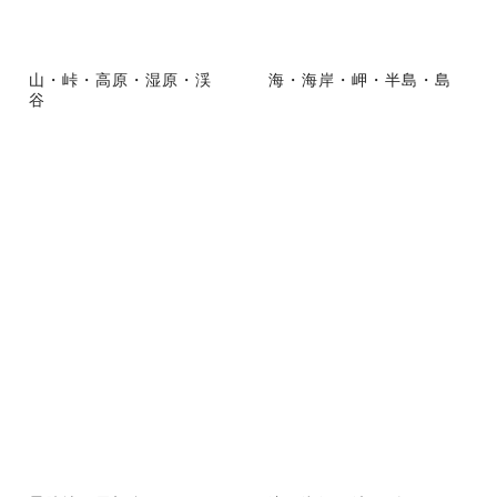
山・峠・高原・湿原・渓
海・海岸・岬・半島・島
谷