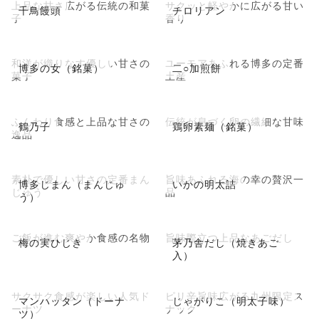
上品な甘さ広がる伝統の和菓
サクッと軽やかに広がる甘い
千鳥饅頭
チロリアン
子
香り
和洋が織りなす優しい甘さの
ユーモアあふれる博多の定番
博多の女（銘菓）
二○加煎餅
菓子
土産
ふんわり食感と上品な甘さの
伝統が息づく卵の繊細な甘味
鶴乃子
鶏卵素麺（銘菓）
逸品
素朴で優しい甘さの定番まん
旨味あふれる海の幸の贅沢一
博多じまん（まんじゅ
いかの明太詰
じゅう
品
う）
ご飯が進む爽やか食感の名物
旨味際立つ上品なあごだし
梅の実ひじき
茅乃舎だし（焼きあご
入）
サクサク食感が楽しい人気ド
ピリ辛旨味広がる九州限定ス
マンハッタン（ドーナ
じゃがりこ（明太子味）
ーナツ
ナック
ツ）