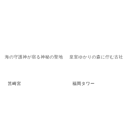
海の守護神が宿る神秘の聖地
皇室ゆかりの森に佇む古社
筥崎宮
福岡タワー