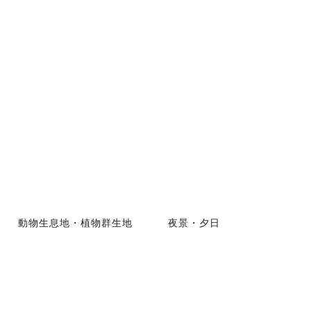
動物生息地・植物群生地
夜景・夕日