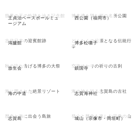
世界の王の軌跡を辿る記念館
博多湾を望む桜の名所公園
王貞治ベースボールミュ
西公園（福岡市）
ージアム
古代日本の迎賓館跡
どんたくの起源となる伝統行
鴻臚館
博多松囃子
事
秋の訪れ告げる博多の大祭
空海ゆかりの祈りの古刹
放生会
鎮国寺
海に囲まれた絶景リゾート
海の神を祀る志賀島の古社
海の中道
志賀海神社
歴史と海に出会う島旅
登山と歴史を楽しむ宗像の山
志賀島
城山（宗像市・岡垣町）