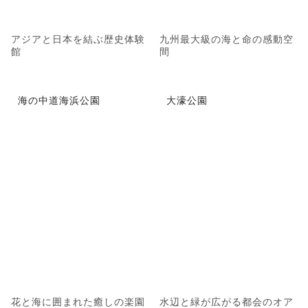
アジアと日本を結ぶ歴史体験
九州最大級の海と命の感動空
館
間
海の中道海浜公園
大濠公園
花と海に囲まれた癒しの楽園
水辺と緑が広がる都会のオア