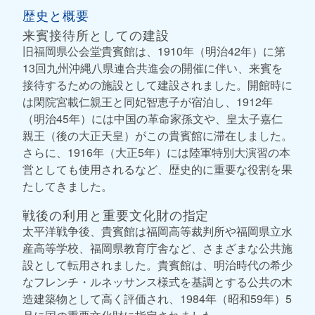
歴史と概要
来賓接待所としての建設
旧福岡県公会堂貴賓館は、1910年（明治42年）に第
13回九州沖縄八県連合共進会の開催に伴い、来賓を
接待するための施設として建設されました。開館時に
は閑院宮載仁親王と同妃智恵子が宿泊し、1912年
（明治45年）には中国の革命家孫文や、皇太子嘉仁
親王（後の大正天皇）がこの貴賓館に滞在しました。
さらに、1916年（大正5年）には陸軍特別大演習の本
営としても使用されるなど、歴史的に重要な役割を果
たしてきました。
戦後の利用と重要文化財の指定
太平洋戦争後、貴賓館は福岡高等裁判所や福岡県立水
産高等学校、福岡県教育庁舎など、さまざまな公共施
設として転用されました。貴賓館は、明治時代の希少
なフレンチ・ルネッサンス様式を基調とする公共の木
造建築物として高く評価され、1984年（昭和59年）5