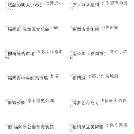
明太子たっぷり詰めた贅沢い
緑と文化が融合する都市の拠
腹詰め明太いわし
アクロス福岡
わし
点
明治の面影残す赤煉瓦の館
大濠に佇む芸術の美術館
福岡市 赤煉瓦文化館
福岡市美術館
博多の台所、活気あふれる市
都心に広がる自然と癒やしの
柳橋連合市場
南公園（福岡市）
場
森
福岡の食を支える巨大市場
黒田長政が築いた名城跡
福岡市中央卸売市場
福岡城
城跡と桜が彩る歴史公園
200万人が集う博多最大の祭
舞鶴公園
博多どんたく
り
天神に残る華麗な貴賓館
福岡ゆかりの芸術が集う美術
旧 福岡県公会堂貴賓館
福岡県立美術館
館