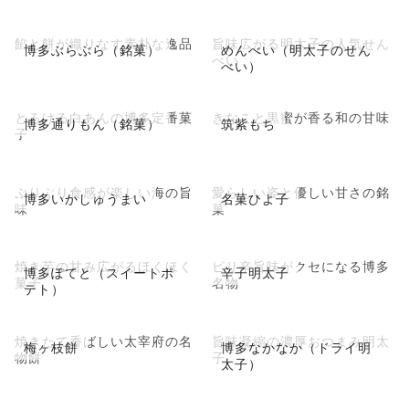
餡と餅が織りなす素朴な逸品
旨味広がる明太子の人気せん
博多ぶらぶら（銘菓）
めんべい（明太子のせん
べい
べい）
とろける白あんの博多定番菓
きなこと黒蜜が香る和の甘味
博多通りもん（銘菓）
筑紫もち
子
ぷりぷり食感が楽しい海の旨
愛らしい姿と優しい甘さの銘
博多いかしゅうまい
名菓ひよ子
味
菓
焼き芋の甘み広がるほくほく
ピリ辛旨味がクセになる博多
博多ぽてと（スイートポ
辛子明太子
菓子
名物
テト）
焼きたて香ばしい太宰府の名
旨味凝縮の濃厚おつまみ明太
梅ヶ枝餅
博多なかなか（ドライ明
物餅
子
太子）