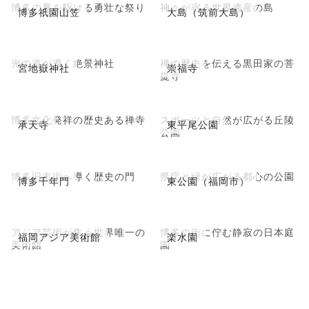
博多の夏を駆ける勇壮な祭り
神々が宿る世界遺産の島
博多祇園山笠
大島（筑前大島）
光の道が導く絶景神社
禅の歴史を伝える黒田家の菩
宮地嶽神社
崇福寺
提寺
博多文化発祥の歴史ある禅寺
スポーツと自然が広がる丘陵
承天寺
東平尾公園
公園
博多旧市街へ導く歴史の門
県庁と緑が広がる都心の公園
博多千年門
東公園（福岡市）
アジア芸術が集う世界唯一の
博多の街に佇む静寂の日本庭
福岡アジア美術館
楽水園
美術館
園