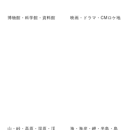
博物館・科学館・資料館
映画・ドラマ・CMロケ地
山・峠・高原・湿原・渓
海・海岸・岬・半島・島