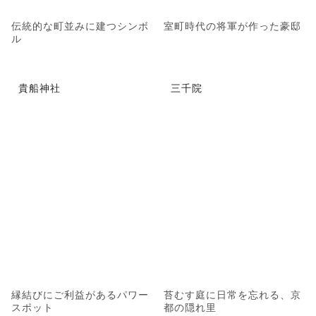
伝統的な町並みに建つシンボ
室町時代の将軍が作った豪邸
ル
貴船神社
三千院
縁結びにご利益があるパワー
苔むす庭に日常を忘れる、京
スポット
都の隠れ里