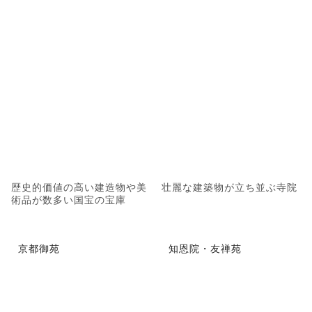
歴史的価値の高い建造物や美
壮麗な建築物が立ち並ぶ寺院
術品が数多い国宝の宝庫
京都御苑
知恩院・友禅苑