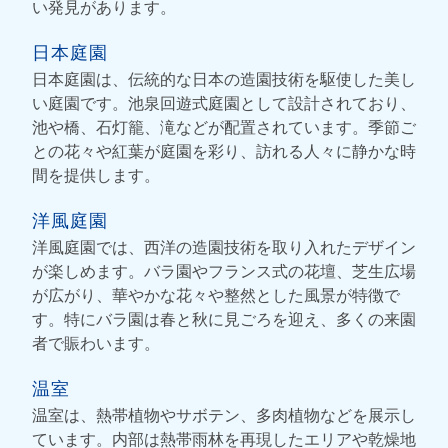
い発見があります。
日本庭園
日本庭園は、伝統的な日本の造園技術を駆使した美し
い庭園です。池泉回遊式庭園として設計されており、
池や橋、石灯籠、滝などが配置されています。季節ご
との花々や紅葉が庭園を彩り、訪れる人々に静かな時
間を提供します。
洋風庭園
洋風庭園では、西洋の造園技術を取り入れたデザイン
が楽しめます。バラ園やフランス式の花壇、芝生広場
が広がり、華やかな花々や整然とした風景が特徴で
す。特にバラ園は春と秋に見ごろを迎え、多くの来園
者で賑わいます。
温室
温室は、熱帯植物やサボテン、多肉植物などを展示し
ています。内部は熱帯雨林を再現したエリアや乾燥地