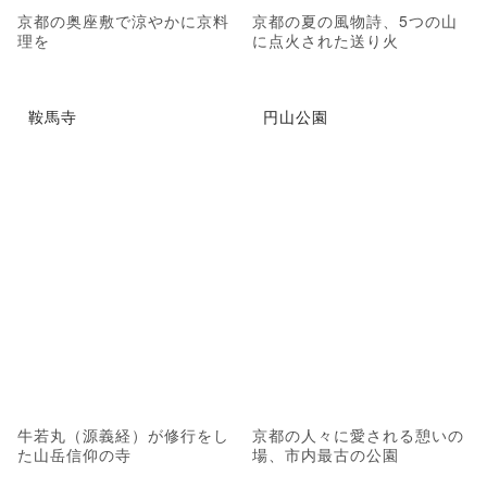
京都の奥座敷で涼やかに京料
京都の夏の風物詩、5つの山
理を
に点火された送り火
鞍馬寺
円山公園
牛若丸（源義経）が修行をし
京都の人々に愛される憩いの
た山岳信仰の寺
場、市内最古の公園