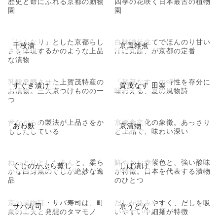
歴史と命にふれる京都の動物
四季の花咲く日本最古の植物
園
園
「はんなり」とした京都らし
白味噌仕立てでほんのり甘い
千枚漬
京風雑煮
さを体現するかのような上品
汁に丸餅、が京都の定番
な漬物
乳酸発酵させた上賀茂特産の
「賀茂なす」の特性を存分に
すぐき漬け
賀茂なす 田楽
お漬物。三大京つけものの一
味わえる、夏の風物詩
つ
昔ながらの製法が上品さをか
京都食文化の象徴。あっさり
あわ麩
京漬物
もしだしている
と上品で、味わい深い
ねっとりとしたあんと、柔ら
鮮やかな赤紫色と、強い酸味
ぐじのかぶら蒸し
しば漬け
かな白身魚のぐじが絶妙な逸
が特徴。日本を代表する漬物
品
のひとつ
京の風物詩・サバ寿司は、町
だしが絡みやすく、だしを吸
サバ寿司
京うどん
衆の工夫と発想のタマモノ
いやすい中細麺が特徴