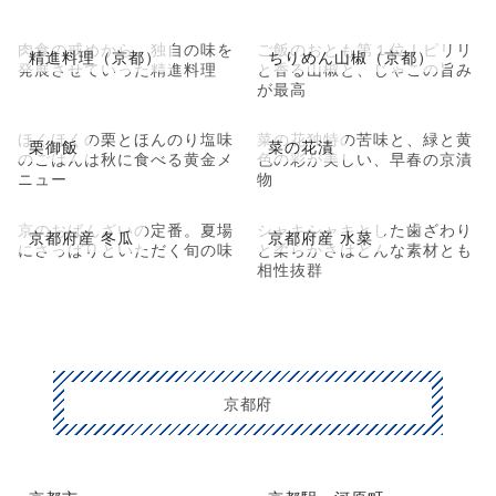
肉食の戒めから、独自の味を
ご飯のおとも第１位！ピリリ
精進料理（京都）
ちりめん山椒（京都）
発展させていった精進料理
と香る山椒と、じゃこの旨み
が最高
ほくほくの栗とほんのり塩味
菜の花独特の苦味と、緑と黄
栗御飯
菜の花漬
のごはんは秋に食べる黄金メ
色の彩が美しい、早春の京漬
ニュー
物
京のおばんざいの定番。夏場
シャキシャキとした歯ざわり
京都府産 冬瓜
京都府産 水菜
にさっぱりといただく旬の味
と柔らかさはどんな素材とも
相性抜群
京都府