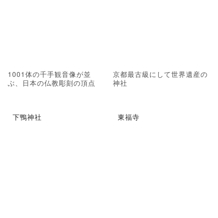
1001体の千手観音像が並
京都最古級にして世界遺産の
ぶ、日本の仏教彫刻の頂点
神社
下鴨神社
東福寺