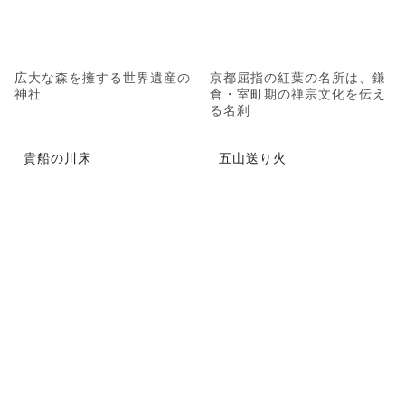
広大な森を擁する世界遺産の
京都屈指の紅葉の名所は、鎌
神社
倉・室町期の禅宗文化を伝え
る名刹
貴船の川床
五山送り火