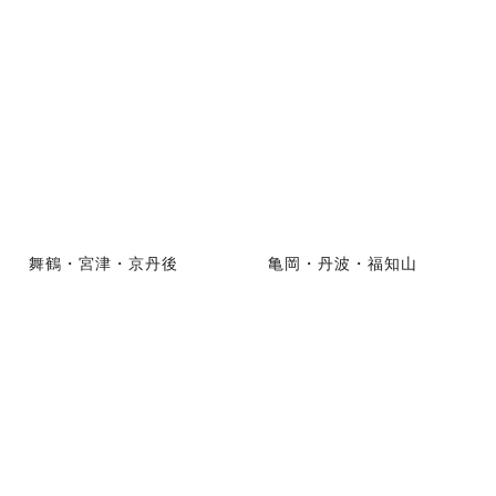
舞鶴・宮津・京丹後
亀岡・丹波・福知山