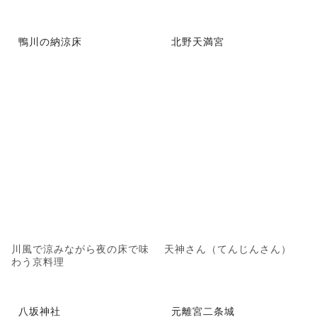
鴨川の納涼床
北野天満宮
川風で涼みながら夜の床で味
天神さん（てんじんさん）
わう京料理
八坂神社
元離宮二条城