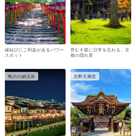
縁結びにご利益があるパワー
苔むす庭に日常を忘れる、京
スポット
都の隠れ里
鴨川の納涼床
北野天満宮