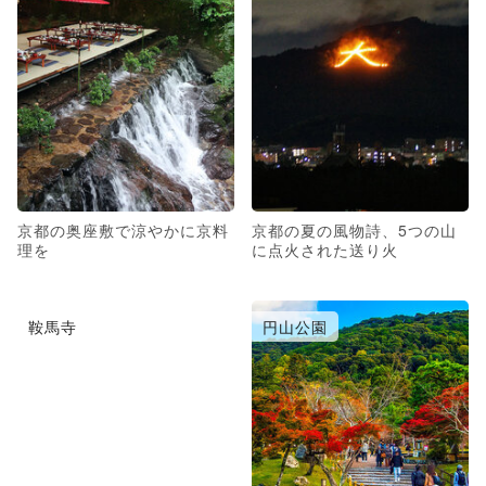
京都の奥座敷で涼やかに京料
京都の夏の風物詩、5つの山
理を
に点火された送り火
鞍馬寺
円山公園