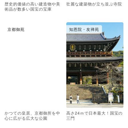
歴史的価値の高い建造物や美
壮麗な建築物が立ち並ぶ寺院
術品が数多い国宝の宝庫
京都御苑
知恩院・友禅苑
かつての皇居、京都御所を中
高さ24ｍで日本最大！国宝の
心に広がる広大な公園
三門