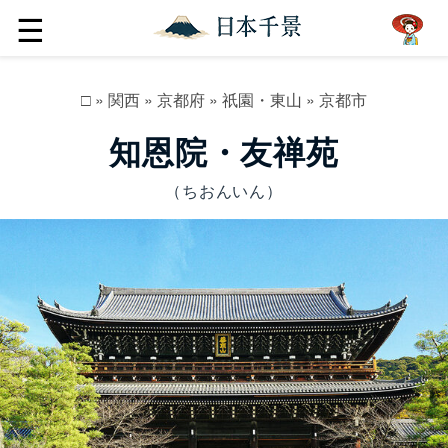
☰
□
»
関西
»
京都府
»
祇園・東山
»
京都市
知恩院・友禅苑
（ちおんいん）