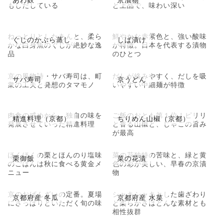
もしだしている
と上品で、味わい深い
ねっとりとしたあんと、柔ら
鮮やかな赤紫色と、強い酸味
ぐじのかぶら蒸し
しば漬け
かな白身魚のぐじが絶妙な逸
が特徴。日本を代表する漬物
品
のひとつ
京の風物詩・サバ寿司は、町
だしが絡みやすく、だしを吸
サバ寿司
京うどん
衆の工夫と発想のタマモノ
いやすい中細麺が特徴
肉食の戒めから、独自の味を
ご飯のおとも第１位！ピリリ
精進料理（京都）
ちりめん山椒（京都）
発展させていった精進料理
と香る山椒と、じゃこの旨み
が最高
ほくほくの栗とほんのり塩味
菜の花独特の苦味と、緑と黄
栗御飯
菜の花漬
のごはんは秋に食べる黄金メ
色の彩が美しい、早春の京漬
ニュー
物
京のおばんざいの定番。夏場
シャキシャキとした歯ざわり
京都府産 冬瓜
京都府産 水菜
にさっぱりといただく旬の味
と柔らかさはどんな素材とも
相性抜群