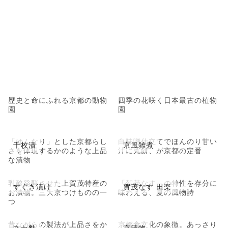
歴史と命にふれる京都の動物
四季の花咲く日本最古の植物
園
園
「はんなり」とした京都らし
白味噌仕立てでほんのり甘い
千枚漬
京風雑煮
さを体現するかのような上品
汁に丸餅、が京都の定番
な漬物
乳酸発酵させた上賀茂特産の
「賀茂なす」の特性を存分に
すぐき漬け
賀茂なす 田楽
お漬物。三大京つけものの一
味わえる、夏の風物詩
つ
昔ながらの製法が上品さをか
京都食文化の象徴。あっさり
あわ麩
京漬物