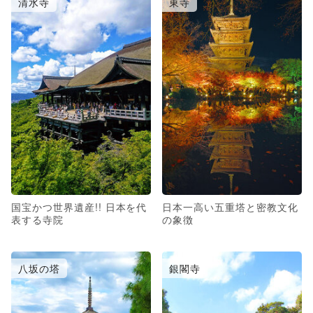
清水寺
東寺
国宝かつ世界遺産!! 日本を代
日本一高い五重塔と密教文化
表する寺院
の象徴
八坂の塔
銀閣寺