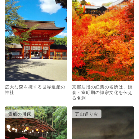
広大な森を擁する世界遺産の
京都屈指の紅葉の名所は、鎌
神社
倉・室町期の禅宗文化を伝え
る名刹
貴船の川床
五山送り火