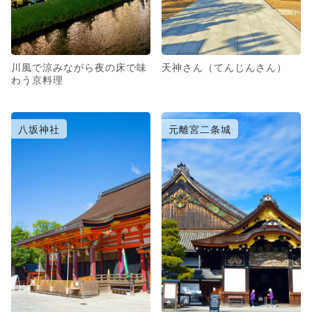
川風で涼みながら夜の床で味
天神さん（てんじんさん）
わう京料理
八坂神社
元離宮二条城