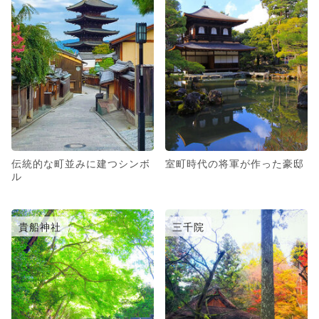
伝統的な町並みに建つシンボ
室町時代の将軍が作った豪邸
ル
貴船神社
三千院