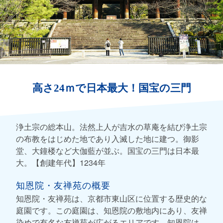
高さ24ｍで日本最大！国宝の三門
浄土宗の総本山。法然上人が吉水の草庵を結び浄土宗
の布教をはじめた地であり入滅した地に建つ。御影
堂、大鐘楼など大伽藍が並ぶ。国宝の三門は日本最
大。【創建年代】1234年
知恩院・友禅苑の概要
知恩院・友禅苑は、京都市東山区に位置する歴史的な
庭園です。この庭園は、知恩院の敷地内にあり、友禅
染めで有名な友禅苑が広がるエリアです。知恩院は、