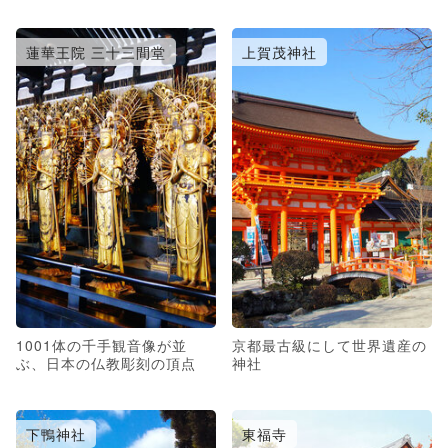
蓮華王院 三十三間堂
上賀茂神社
1001体の千手観音像が並
京都最古級にして世界遺産の
ぶ、日本の仏教彫刻の頂点
神社
下鴨神社
東福寺