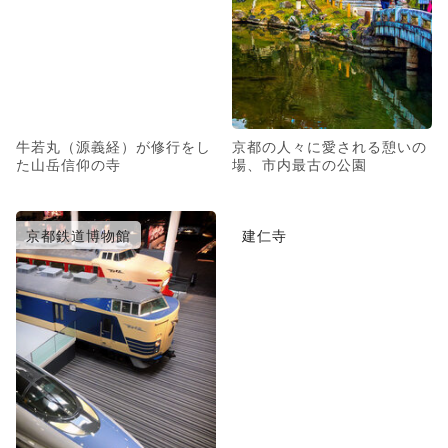
牛若丸（源義経）が修行をし
京都の人々に愛される憩いの
た山岳信仰の寺
場、市内最古の公園
京都鉄道博物館
建仁寺