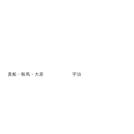
貴船・鞍馬・大原
宇治