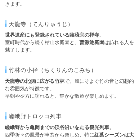
きます。
天龍寺（てんりゅうじ）
世界遺産にも登録されている臨済宗の禅寺
。
室町時代から続く枯山水庭園と、
曹源池庭園
は訪れる人を
魅了します。
竹林の小径（ちくりんのこみち）
天龍寺の北側に広がる竹林
で、風にそよぐ竹の音と幻想的
な雰囲気が特徴です。
早朝や夕方に訪れると、静かな散策が楽しめます。
嵯峨野トロッコ列車
嵯峨野から亀岡までの渓谷沿いを走る観光列車
。
四季折々の風景が車窓から楽しめ、特に
紅葉シーズンは大