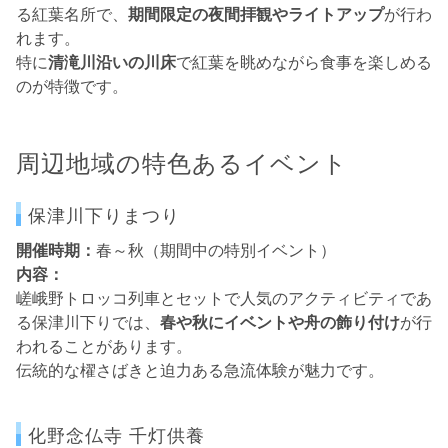
る紅葉名所で、
期間限定の夜間拝観やライトアップ
が行わ
れます。
特に
清滝川沿いの川床
で紅葉を眺めながら食事を楽しめる
のが特徴です。
周辺地域の特色あるイベント
保津川下りまつり
開催時期：
春～秋（期間中の特別イベント）
内容：
嵯峨野トロッコ列車とセットで人気のアクティビティであ
る保津川下りでは、
春や秋にイベントや舟の飾り付け
が行
われることがあります。
伝統的な櫂さばきと迫力ある急流体験が魅力です。
化野念仏寺 千灯供養