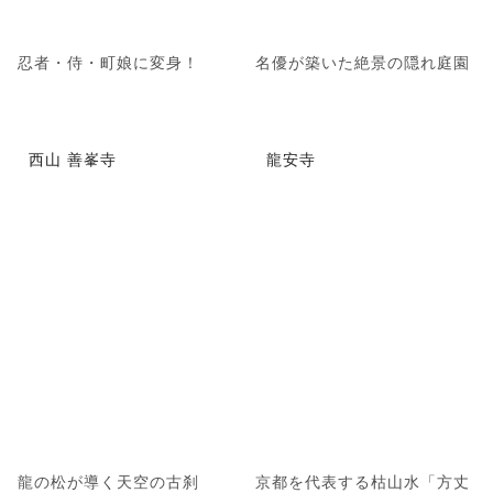
忍者・侍・町娘に変身！
名優が築いた絶景の隠れ庭園
西山 善峯寺
龍安寺
龍の松が導く天空の古刹
京都を代表する枯山水「方丈