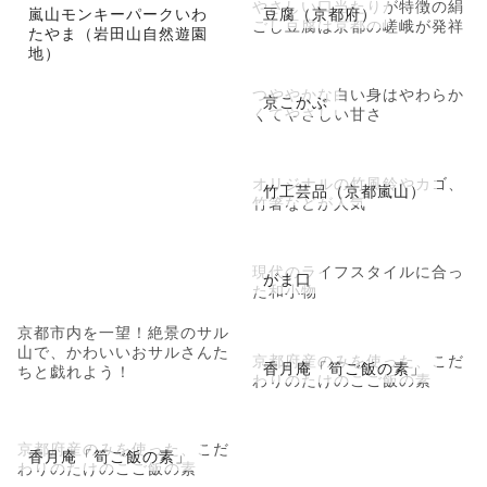
やさしい口当たりが特徴の絹
嵐山モンキーパークいわ
豆腐（京都府）
ごし豆腐は京都の嵯峨が発祥
たやま（岩田山自然遊園
地）
つややかな白い身はやわらか
京こかぶ
くてやさしい甘さ
オリジナルの竹風鈴やカゴ、
竹工芸品（京都嵐山）
竹箸などが人気
現代のライフスタイルに合っ
がま口
た和小物
京都市内を一望！絶景のサル
山で、かわいいおサルさんた
京都府産のみを使った、こだ
香月庵「筍ご飯の素」
ちと戯れよう！
わりのたけのこご飯の素
京都府産のみを使った、こだ
香月庵「筍ご飯の素」
わりのたけのこご飯の素