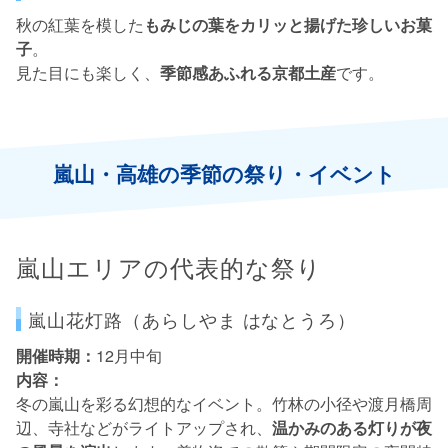
秋の紅葉を模した
もみじの葉をカリッと揚げた珍しいお菓
子
。
見た目にも楽しく、
季節感あふれる京都土産
です。
嵐山・高雄の季節の祭り・イベント
嵐山エリアの代表的な祭り
嵐山花灯路（あらしやま はなとうろ）
開催時期：
12月中旬
内容：
冬の嵐山を彩る幻想的なイベント。竹林の小径や渡月橋周
辺、寺社などがライトアップされ、
温かみのある灯りが夜