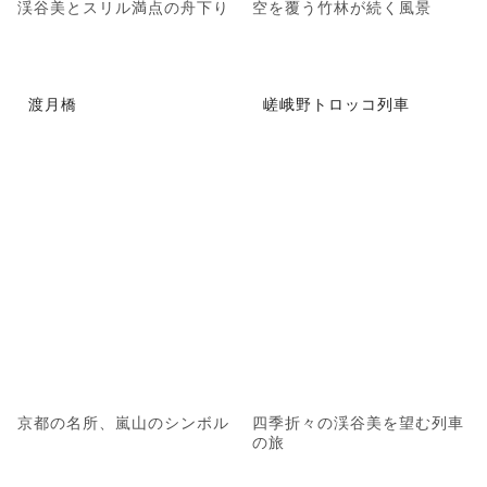
渓谷美とスリル満点の舟下り
空を覆う竹林が続く風景
渡月橋
嵯峨野トロッコ列車
京都の名所、嵐山のシンボル
四季折々の渓谷美を望む列車
の旅