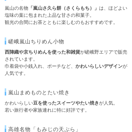
嵐山の名物
「嵐山さ久ら餅（さくらもち）」
は、ほどよい
塩味の葉に包まれた上品な甘さの和菓子。
観光の合間にお茶とともに楽しむのもおすすめです。
嵯峨嵐山ちりめん小物
西陣織や京ちりめんを使った和雑貨
が嵯峨野エリアで販売
されています。
巾着袋や小銭入れ、ポーチなど、
かわいらしいデザイン
が
人気です。
嵐山まめものとたい焼き
かわいらしい
豆を使ったスイーツやたい焼き
が人気。
若い旅行者や家族連れに特に好評です。
高雄名物「もみじの天ぷら」