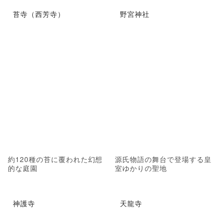
苔寺（西芳寺）
野宮神社
約120種の苔に覆われた幻想
源氏物語の舞台で登場する皇
的な庭園
室ゆかりの聖地
神護寺
天龍寺