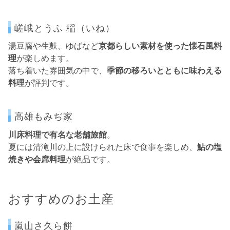
嵯峨とうふ 稲（いね）
湯豆腐や生麩、ゆばなど
京都らしい素材を使った懐石風料
理
が楽しめます。
落ち着いた雰囲気の中で、
季節の移ろいとともに味わえる
料理
が評判です。
高雄もみぢ家
川床料理で有名な老舗旅館
。
夏には清滝川の上に設けられた床で食事を楽しめ、
鮎の塩
焼きや会席料理
が絶品です。
おすすめのお土産
嵐山さ久ら餅