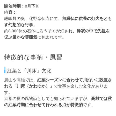
開催時期：
8月下旬
内容：
嵯峨野の奥、化野念仏寺にて、
無縁仏に供養の灯火をとも
す幻想的な行事
。
約8,000体の石仏にろうそくが灯され、
静寂の中で先祖を
偲ぶ厳かな雰囲気
に包まれます。
特徴的な事柄・風習
紅葉と「川床」文化
嵐山や高雄では、
紅葉シーズンに合わせて川沿いに設置さ
れる「川床（かわゆか）」
で食事を楽しむ文化がありま
す。
京都の夏の風物詩としても知られていますが、
高雄では秋
の紅葉時期に合わせて行われる点が特徴的
です。