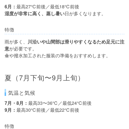
6月：
最高27℃前後／最低18℃前後
湿度が非常に高く、蒸し暑い
日が多くなります。
特徴
雨が多く、
川沿いや山間部は滑りやすくなるため足元に注
意
が必要です。
傘や撥水加工された服装の準備をおすすめします。
夏（7月下旬〜9月上旬）
気温と気候
7月・8月：
最高33〜36℃／最低24℃前後
9月：
最高30℃前後／最低22℃前後
特徴