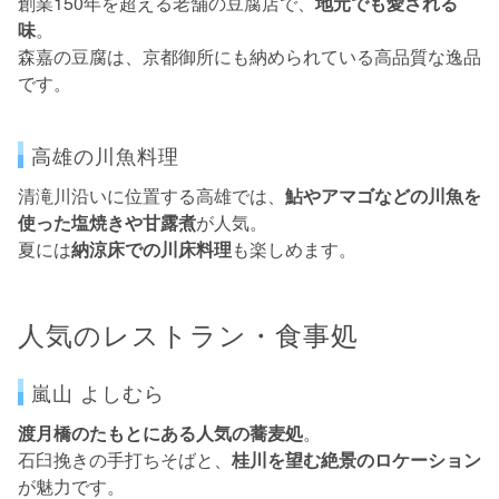
創業150年を超える老舗の豆腐店で、
地元でも愛される
味
。
森嘉の豆腐は、京都御所にも納められている高品質な逸品
です。
高雄の川魚料理
清滝川沿いに位置する高雄では、
鮎やアマゴなどの川魚を
使った塩焼きや甘露煮
が人気。
夏には
納涼床での川床料理
も楽しめます。
人気のレストラン・食事処
嵐山 よしむら
渡月橋のたもとにある人気の蕎麦処
。
石臼挽きの手打ちそばと、
桂川を望む絶景のロケーション
が魅力です。