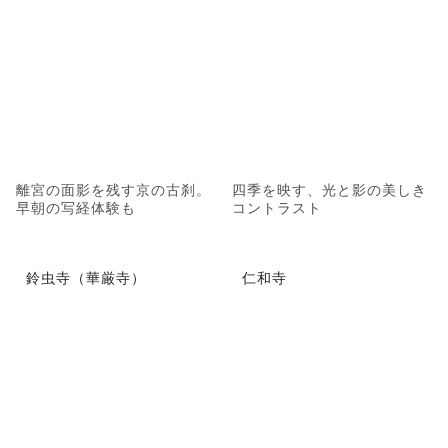
離宮の面影を残す京の古刹。
四季を映す、光と影の美しき
早朝の写経体験も
コントラスト
鈴虫寺（華厳寺）
仁和寺