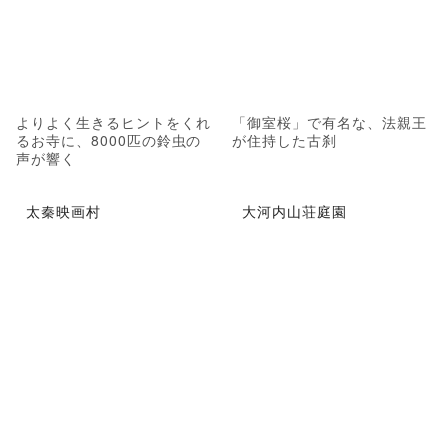
よりよく生きるヒントをくれ
「御室桜」で有名な、法親王
るお寺に、8000匹の鈴虫の
が住持した古刹
声が響く
太秦映画村
大河内山荘庭園