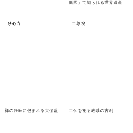
庭園」で知られる世界遺産
妙心寺
二尊院
禅の静寂に包まれる大伽藍
二仏を祀る嵯峨の古刹