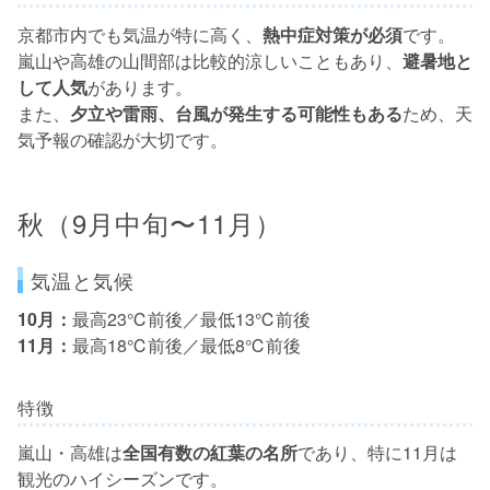
京都市内でも気温が特に高く、
熱中症対策が必須
です。
嵐山や高雄の山間部は比較的涼しいこともあり、
避暑地と
して人気
があります。
また、
夕立や雷雨、台風が発生する可能性もある
ため、天
気予報の確認が大切です。
秋（9月中旬〜11月）
気温と気候
10月：
最高23℃前後／最低13℃前後
11月：
最高18℃前後／最低8℃前後
特徴
嵐山・高雄は
全国有数の紅葉の名所
であり、特に11月は
観光のハイシーズンです。