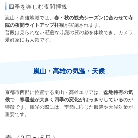
四季を楽しむ夜間拝観
嵐山・高雄地域では、
春・秋の観光シーズンに合わせて寺
院の夜間ライトアップ拝観
が実施されます。
普段は見られない
荘厳な寺院の夜の姿
を体験でき、カメラ
愛好家にも人気です。
嵐山・高雄の気温・天候
京都市西部に位置する嵐山・高雄エリアは、
盆地特有の気
候
で、
寒暖差が大きく四季の変化がはっきりしている
のが
特徴です。観光の際には、季節に応じた服装や天候対策が
重要です。
春（3月〜5月）