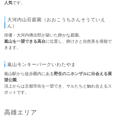
人気
です。
大河内山荘庭園（おおこうちさんそうていえ
ん）
俳優・大河内傳次郎が築いた静かな庭園。
嵐山を一望できる高台
に位置し、静けさと自然美を堪能で
きます。
嵐山モンキーパークいわたやま
嵐山駅から徒歩圏内にある
野生のニホンザルに出会える展
望公園
。
頂上からは京都市街を一望でき、サルたちと触れ合えるス
ポットです。
高雄エリア