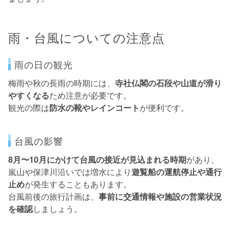
雨・台風についての注意点
雨の日の観光
梅雨や秋の長雨の時期には、
寺社仏閣の石段や山道が滑り
やすくなる
ため注意が必要です。
観光の際は
防水の靴やレインコート
が便利です。
台風の影響
8月〜10月にかけて台風の接近が見込まれる時期
があり、
嵐山や保津川沿いでは増水により
遊覧船の運航停止や通行
止め
が発生することもあります。
台風前後の旅行計画は、
事前に交通情報や施設の営業状況
を確認
しましょう。