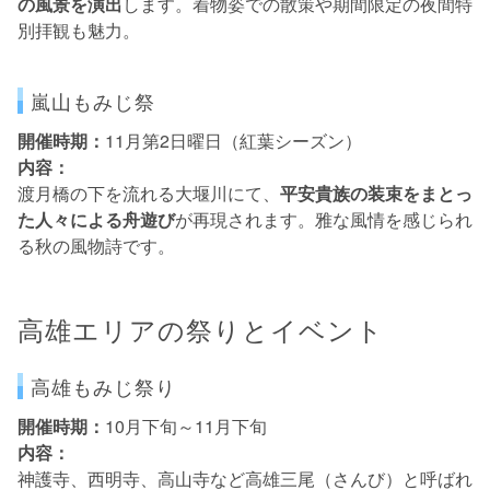
の風景を演出
します。着物姿での散策や期間限定の夜間特
別拝観も魅力。
嵐山もみじ祭
開催時期：
11月第2日曜日（紅葉シーズン）
内容：
渡月橋の下を流れる大堰川にて、
平安貴族の装束をまとっ
た人々による舟遊び
が再現されます。雅な風情を感じられ
る秋の風物詩です。
高雄エリアの祭りとイベント
高雄もみじ祭り
開催時期：
10月下旬～11月下旬
内容：
神護寺、西明寺、高山寺など高雄三尾（さんび）と呼ばれ