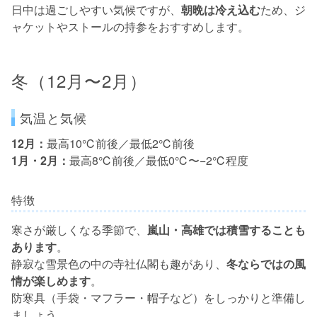
日中は過ごしやすい気候ですが、
朝晩は冷え込む
ため、ジ
ャケットやストールの持参をおすすめします。
冬（12月〜2月）
気温と気候
12月：
最高10℃前後／最低2℃前後
1月・2月：
最高8℃前後／最低0℃〜−2℃程度
特徴
寒さが厳しくなる季節で、
嵐山・高雄では積雪することも
あります
。
静寂な雪景色の中の寺社仏閣も趣があり、
冬ならではの風
情が楽しめます
。
防寒具（手袋・マフラー・帽子など）をしっかりと準備し
ましょう。