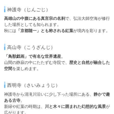
神護寺（じんごじ）
高雄山の中腹にある真言宗の名刹
で、弘法大師空海が修行
した場所としても知られます。
秋には
「京都随一」とも称される紅葉
が境内を彩ります。
高山寺（こうざんじ）
「鳥獣戯画」で有名な世界遺産
。
山間の静寂の中にたたずむ寺院で、
歴史と自然が融合した
空間
を楽しめます。
西明寺（さいみょうじ）
神護寺から清滝川沿いに少し下った場所にある、
静かで趣
ある古寺
。
新緑や紅葉の時期は、
川と木々に囲まれた幻想的な風景
が
広がります。