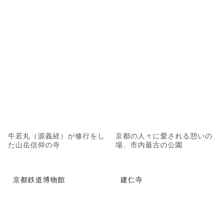
牛若丸（源義経）が修行をし
京都の人々に愛される憩いの
た山岳信仰の寺
場、市内最古の公園
京都鉄道博物館
建仁寺