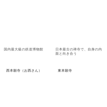
国内最大級の鉄道博物館
日本最古の禅寺で、自身の内
面と向き合う
西本願寺（お西さん）
東本願寺