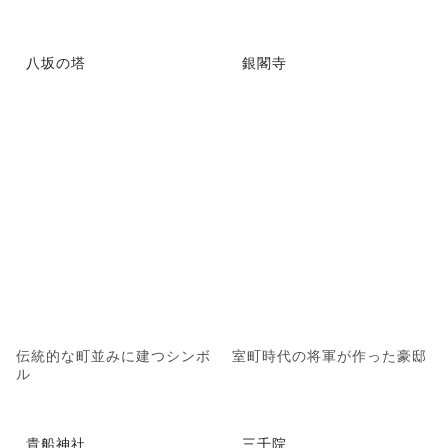
八坂の塔
銀閣寺
伝統的な町並みに建つシンボ
室町時代の将軍が作った豪邸
ル
貴船神社
三千院