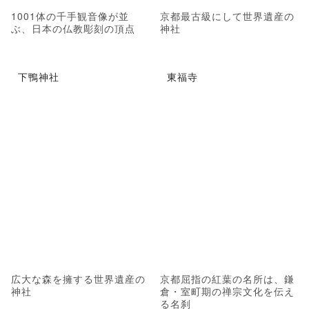
1001体の千手観音像が並
京都最古級にして世界遺産の
ぶ、日本の仏教彫刻の頂点
神社
下鴨神社
東福寺
広大な森を擁する世界遺産の
京都屈指の紅葉の名所は、鎌
神社
倉・室町期の禅宗文化を伝え
る名刹