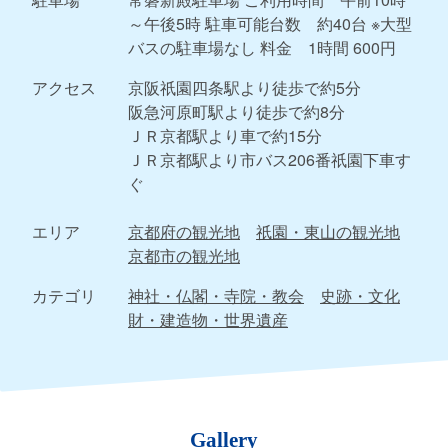
～午後5時 駐車可能台数 約40台 ※大型
バスの駐車場なし 料金 1時間 600円
アクセス
京阪祇園四条駅より徒歩で約5分
阪急河原町駅より徒歩で約8分
ＪＲ京都駅より車で約15分
ＪＲ京都駅より市バス206番祇園下車す
ぐ
エリア
京都府の観光地
祇園・東山の観光地
京都市の観光地
カテゴリ
神社・仏閣・寺院・教会
史跡・文化
財・建造物・世界遺産
Gallery