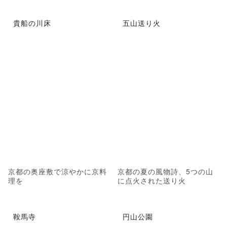
貴船の川床
五山送り火
京都の奥座敷で涼やかに京料
京都の夏の風物詩、5つの山
理を
に点火された送り火
鞍馬寺
円山公園