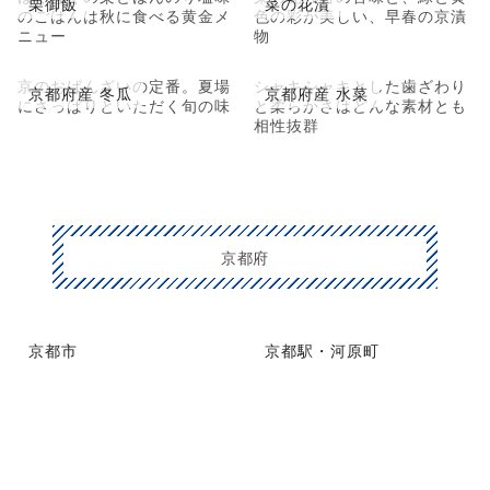
栗御飯
菜の花漬
のごはんは秋に食べる黄金メ
色の彩が美しい、早春の京漬
ニュー
物
京のおばんざいの定番。夏場
シャキシャキとした歯ざわり
京都府産 冬瓜
京都府産 水菜
にさっぱりといただく旬の味
と柔らかさはどんな素材とも
相性抜群
京都府
京都市
京都駅・河原町