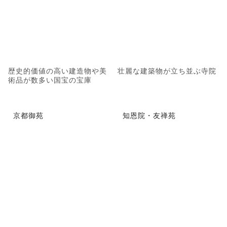
歴史的価値の高い建造物や美
壮麗な建築物が立ち並ぶ寺院
術品が数多い国宝の宝庫
京都御苑
知恩院・友禅苑