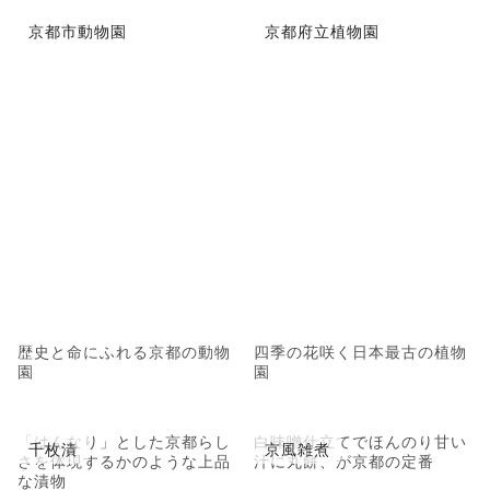
京都市動物園
京都府立植物園
歴史と命にふれる京都の動物
四季の花咲く日本最古の植物
園
園
「はんなり」とした京都らし
白味噌仕立てでほんのり甘い
千枚漬
京風雑煮
さを体現するかのような上品
汁に丸餅、が京都の定番
な漬物