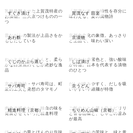
乳酸発酵させた上賀茂特産の
「賀茂なす」の特性を存分に
すぐき漬け
賀茂なす 田楽
お漬物。三大京つけものの一
味わえる、夏の風物詩
つ
昔ながらの製法が上品さをか
京都食文化の象徴。あっさり
あわ麩
京漬物
もしだしている
と上品で、味わい深い
ねっとりとしたあんと、柔ら
鮮やかな赤紫色と、強い酸味
ぐじのかぶら蒸し
しば漬け
かな白身魚のぐじが絶妙な逸
が特徴。日本を代表する漬物
品
のひとつ
京の風物詩・サバ寿司は、町
だしが絡みやすく、だしを吸
サバ寿司
京うどん
衆の工夫と発想のタマモノ
いやすい中細麺が特徴
肉食の戒めから、独自の味を
ご飯のおとも第１位！ピリリ
精進料理（京都）
ちりめん山椒（京都）
発展させていった精進料理
と香る山椒と、じゃこの旨み
が最高
ほくほくの栗とほんのり塩味
菜の花独特の苦味と、緑と黄