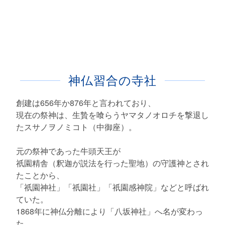
神仏習合の寺社
創建は656年か876年と言われており、
現在の祭神は、生贄を喰らうヤマタノオロチを撃退し
たスサノヲノミコト（中御座）。
元の祭神であった牛頭天王が
祇園精舎（釈迦が説法を行った聖地）の守護神とされ
たことから、
「祇園神社」「祇園社」「祇園感神院」などと呼ばれ
ていた。
1868年に神仏分離により「八坂神社」へ名が変わっ
た。