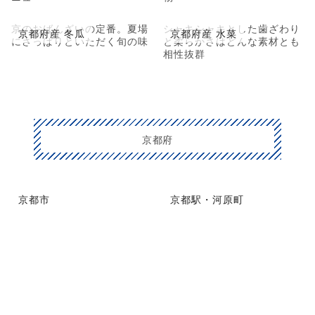
京のおばんざいの定番。夏場
シャキシャキとした歯ざわり
京都府産 冬瓜
京都府産 水菜
にさっぱりといただく旬の味
と柔らかさはどんな素材とも
相性抜群
京都府
京都市
京都駅・河原町