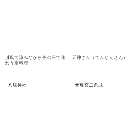
川風で涼みながら夜の床で味
天神さん（てんじんさん）
わう京料理
八坂神社
元離宮二条城