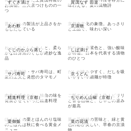
すぐき漬け
賀茂なす 田楽
お漬物。三大京つけものの一
味わえる、夏の風物詩
つ
昔ながらの製法が上品さをか
京都食文化の象徴。あっさり
あわ麩
京漬物
もしだしている
と上品で、味わい深い
ねっとりとしたあんと、柔ら
鮮やかな赤紫色と、強い酸味
ぐじのかぶら蒸し
しば漬け
かな白身魚のぐじが絶妙な逸
が特徴。日本を代表する漬物
品
のひとつ
京の風物詩・サバ寿司は、町
だしが絡みやすく、だしを吸
サバ寿司
京うどん
衆の工夫と発想のタマモノ
いやすい中細麺が特徴
肉食の戒めから、独自の味を
ご飯のおとも第１位！ピリリ
精進料理（京都）
ちりめん山椒（京都）
発展させていった精進料理
と香る山椒と、じゃこの旨み
が最高
ほくほくの栗とほんのり塩味
菜の花独特の苦味と、緑と黄
栗御飯
菜の花漬
のごはんは秋に食べる黄金メ
色の彩が美しい、早春の京漬
ニュー
物