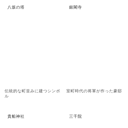
八坂の塔
銀閣寺
伝統的な町並みに建つシンボ
室町時代の将軍が作った豪邸
ル
貴船神社
三千院