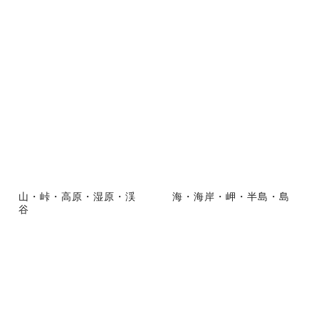
山・峠・高原・湿原・渓
海・海岸・岬・半島・島
谷