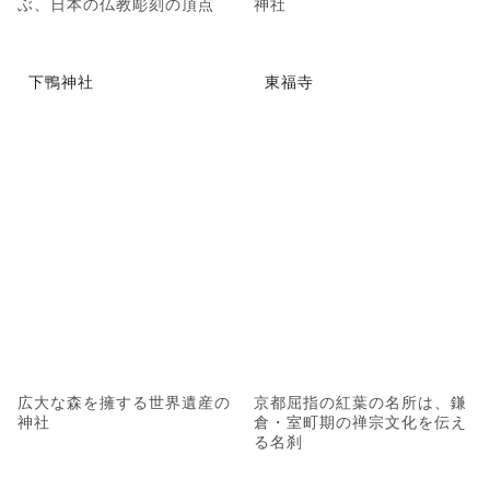
ぶ、日本の仏教彫刻の頂点
神社
下鴨神社
東福寺
広大な森を擁する世界遺産の
京都屈指の紅葉の名所は、鎌
神社
倉・室町期の禅宗文化を伝え
る名刹