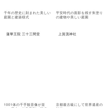
千年の歴史に刻まれた美しい
平安時代の面影を残す朱塗り
庭園と建築様式
の建物や美しい庭園
蓮華王院 三十三間堂
上賀茂神社
1001体の千手観音像が並
京都最古級にして世界遺産の