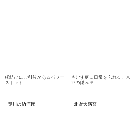
縁結びにご利益があるパワー
苔むす庭に日常を忘れる、京
スポット
都の隠れ里
鴨川の納涼床
北野天満宮