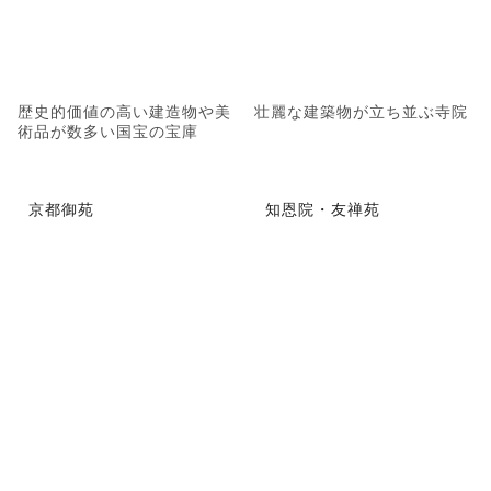
歴史的価値の高い建造物や美
壮麗な建築物が立ち並ぶ寺院
術品が数多い国宝の宝庫
京都御苑
知恩院・友禅苑