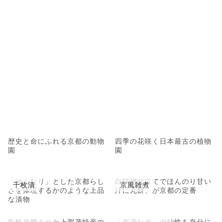
歴史と命にふれる京都の動物
四季の花咲く日本最古の植物
園
園
「はんなり」とした京都らし
白味噌仕立てでほんのり甘い
千枚漬
京風雑煮
さを体現するかのような上品
汁に丸餅、が京都の定番
な漬物
乳酸発酵させた上賀茂特産の
「賀茂なす」の特性を存分に