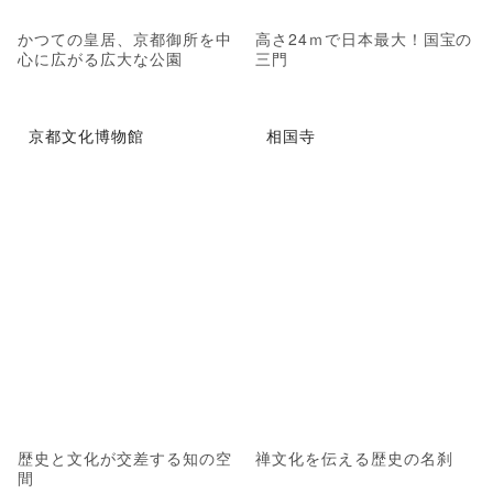
かつての皇居、京都御所を中
高さ24ｍで日本最大！国宝の
心に広がる広大な公園
三門
京都文化博物館
相国寺
歴史と文化が交差する知の空
禅文化を伝える歴史の名刹
間