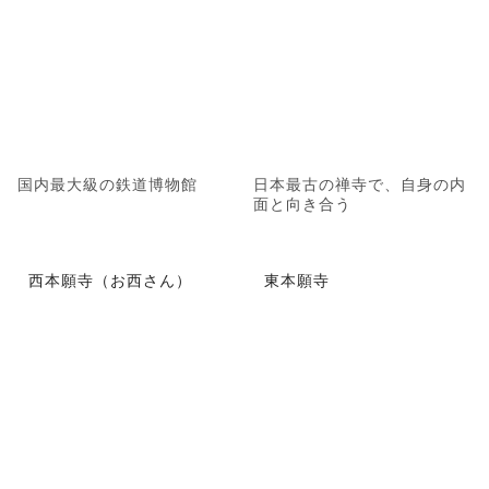
国内最大級の鉄道博物館
日本最古の禅寺で、自身の内
面と向き合う
西本願寺（お西さん）
東本願寺