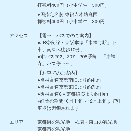
拝観料400円（小中学生 300円）
●国指定名勝 東福寺本坊庭園
拝観料400円（小中学生 300円）
アクセス
【電車・バスでのご案内】
●JR奈良線・京阪本線「東福寺駅」下
車、南東へ徒歩10分。
●市バス202、207、208系統 「東福
寺」バス停下車。
【お車でのご案内】
●名神高速京都南ICより約4km
●名神高速京都東ICより約7km
●阪神高速8号京都線ICより約1km
※紅葉の期間10月下旬～12月上旬まで駐
車場は閉鎖されます。
エリア
京都府の観光地
祇園・東山の観光地
京都市の観光地