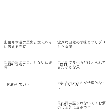
山岳修験道の歴史と文化を今
濃厚な自然の甘味とプリプリ
に伝える寺院
した食感
端午の節句に欠かせない伝統
ご当地で食べるだけとられて
庄内 笹巻き
西貝
食
きた小さな貝
大迫力の大きさが特徴的なイ
吹浦産 岩ガキ
アオリイカ
カ
見た目に騙されないで！お酒
由良 穴子
のつまみに最高です