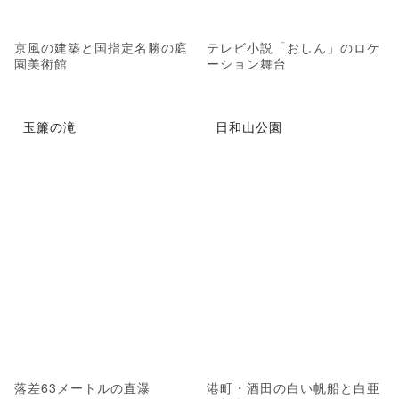
京風の建築と国指定名勝の庭
テレビ小説「おしん」のロケ
園美術館
ーション舞台
玉簾の滝
日和山公園
落差63メートルの直瀑
港町・酒田の白い帆船と白亜