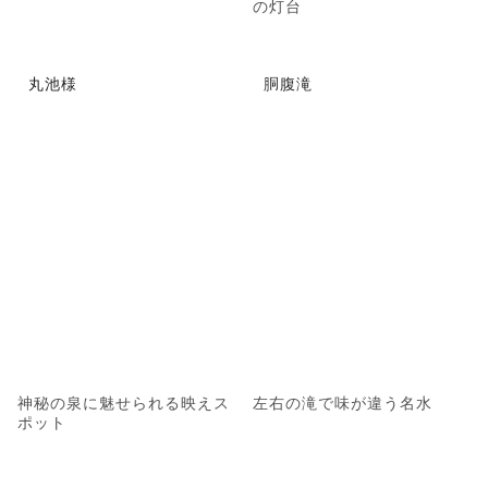
の灯台
丸池様
胴腹滝
神秘の泉に魅せられる映えス
左右の滝で味が違う名水
ポット