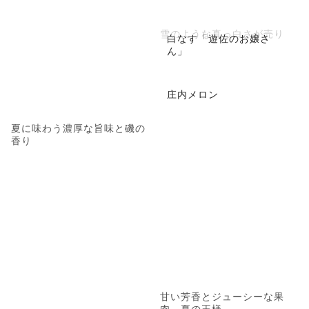
雪のような真っ白さが売り
白なす「遊佐のお嬢さ
ん」
庄内メロン
夏に味わう濃厚な旨味と磯の
香り
甘い芳香とジューシーな果
肉、夏の王様