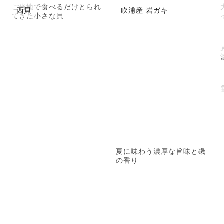
ご当地で食べるだけとられ
西貝
吹浦産 岩ガキ
てきた小さな貝
夏に味わう濃厚な旨味と磯
の香り