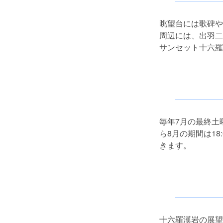
眺望台には歌碑や
周辺には、出羽二
サンセット十六羅
毎年7月の最終土
ら8月の期間は1
きます。
十六羅漢岩の展望