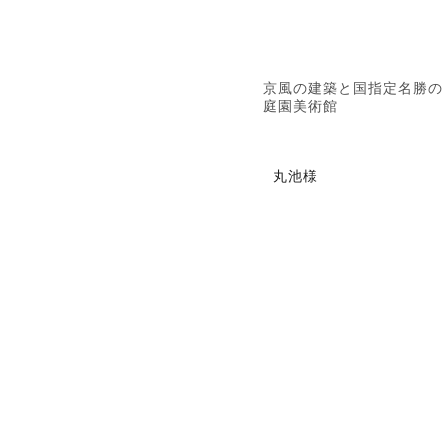
京風の建築と国指定名勝の
庭園美術館
丸池様