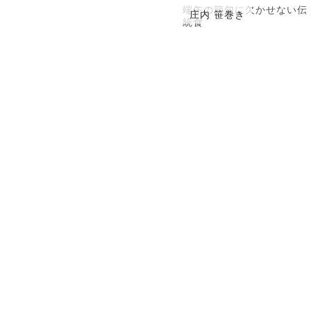
端午の節句に欠かせない伝
庄内 笹巻き
統食