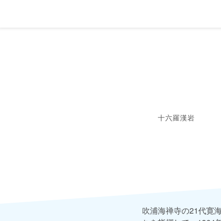
十六羅漢岩
吹浦海禅寺の21代寛