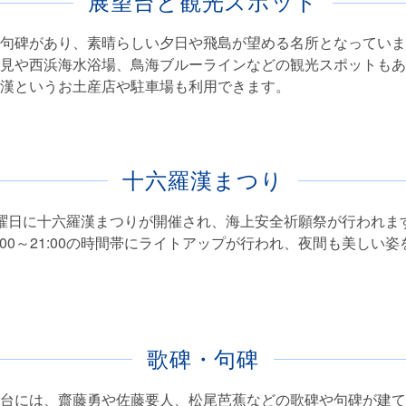
展望台と観光スポット
句碑があり、素晴らしい夕日や飛島が望める名所となっていま
見や西浜海水浴場、鳥海ブルーラインなどの観光スポットもあ
漢というお土産店や駐車場も利用できます。
十六羅漢まつり
曜日に十六羅漢まつりが開催され、海上安全祈願祭が行われま
8:00～21:00の時間帯にライトアップが行われ、夜間も美しい
歌碑・句碑
台には、齋藤勇や佐藤要人、松尾芭蕉などの歌碑や句碑が建て