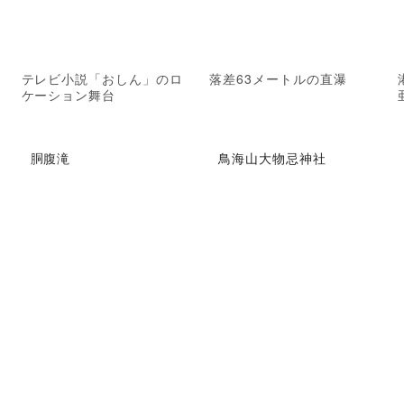
テレビ小説「おしん」のロ
落差63メートルの直瀑
ケーション舞台
胴腹滝
鳥海山大物忌神社