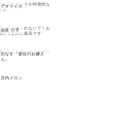
大迫力の大きさが特徴的な
アオリイカ
イカ
見た目に騙されないで！お
由良 穴子
酒のつまみに最高です
雪のような真っ白さが売り
白なす「遊佐のお嬢さ
ん」
庄内メロン