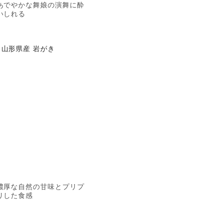
あでやかな舞娘の演舞に酔
いしれる
山形県産 岩がき
濃厚な自然の甘味とプリプ
リした食感