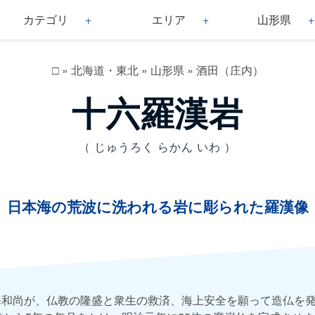
カテゴリ
エリア
山形県
□
»
北海道・東北
»
山形県
»
酒田（庄内）
十六羅漢岩
（ じゅうろく らかん いわ ）
日本海の荒波に洗われる岩に彫られた羅漢像
海和尚が、仏教の隆盛と衆生の救済、海上安全を願って造仏を