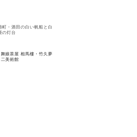
港町・酒田の白い帆船と白
亜の灯台
舞娘茶屋 相馬樓・竹久夢
二美術館