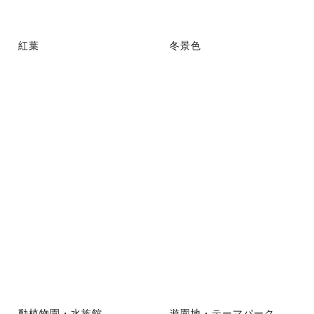
紅葉
冬景色
動植物園・水族館
遊園地・テーマパーク