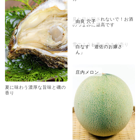
見た目に騙されないで！お酒
由良 穴子
のつまみに最高です
雪のような真っ白さが売り
白なす「遊佐のお嬢さ
ん」
庄内メロン
夏に味わう濃厚な旨味と磯の
香り