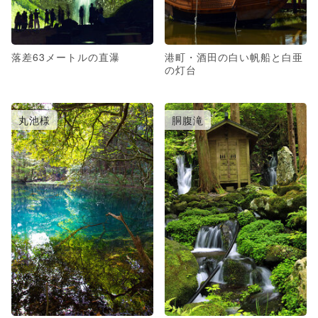
落差63メートルの直瀑
港町・酒田の白い帆船と白亜
の灯台
丸池様
胴腹滝