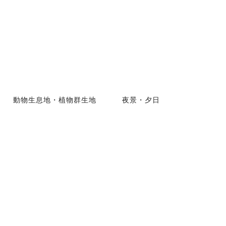
動物生息地・植物群生地
夜景・夕日