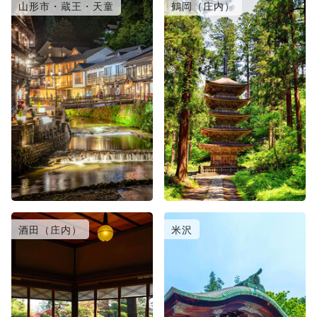
山形市・蔵王・天童
鶴岡（庄内）
酒田（庄内）
米沢