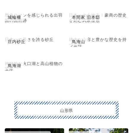
歴史ロマンを感じられる出羽
日本一の大地主！豪商の歴史
城輪柵
本間家 旧本邸
国の国府跡
を刻む武家屋敷
日本一の長さを誇る砂丘
雄大な山容と豊かな歴史を持
庄内砂丘
鳥海山
つ霊峰
神秘的な火口湖と高山植物の
鳥海湖
宝庫
山形県