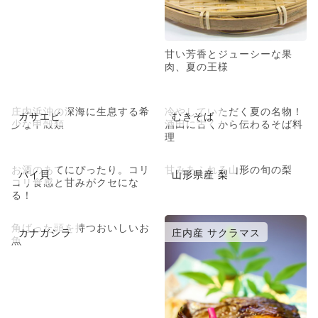
甘い芳香とジューシーな果
肉、夏の王様
庄内浜沖の深海に生息する希
冷やしていただく夏の名物！
ガサエビ
むきそば
少な甲殻類
酒田に古くから伝わるそば料
理
お酒のあてにぴったり。コリ
甘みあふれる山形の旬の梨
バイ貝
山形県産 梨
コリ食感と甘みがクセにな
る！
角ばった頭を持つおいしいお
カナガシラ
庄内産 サクラマス
魚