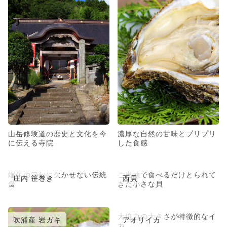
山岳修験道の歴史と文化を今
濃厚な自然の甘味とプリプリ
に伝える寺院
した食感
端午の節句に欠かせない伝統
ご当地で食べるだけとられて
庄内 笹巻き
西貝
食
きた小さな貝
大迫力の大きさが特徴的なイ
吹浦産 岩ガキ
アオリイカ
カ