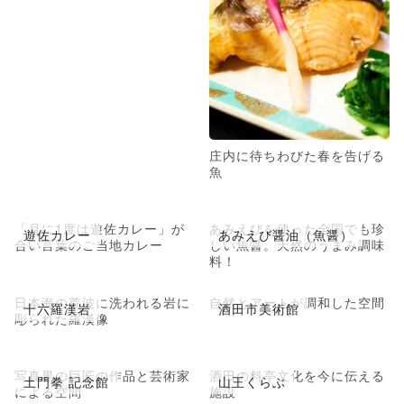
庄内に待ちわびた春を告げる
魚
「月に1度は遊佐カレー」が
あみえびを使った全国でも珍
遊佐カレー
あみえび醤油（魚醤）
合い言葉のご当地カレー
しい魚醤。天然のうまみ調味
料！
日本海の荒波に洗われる岩に
自然とアートが調和した空間
十六羅漢岩
酒田市美術館
彫られた羅漢像
写真界の巨匠の作品と芸術家
酒田の料亭文化を今に伝える
土門拳 記念館
山王くらぶ
による空間
施設