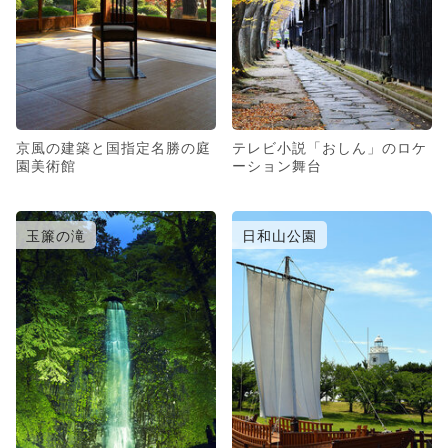
京風の建築と国指定名勝の庭
テレビ小説「おしん」のロケ
園美術館
ーション舞台
玉簾の滝
日和山公園