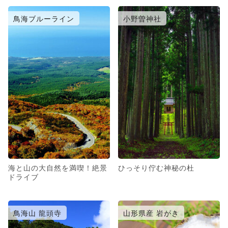
鳥海ブルーライン
小野曽神社
海と山の大自然を満喫！絶景
ひっそり佇む神秘の杜
ドライブ
鳥海山 龍頭寺
山形県産 岩がき