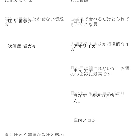
端午の節句に欠かせない伝統
ご当地で食べるだけとられて
庄内 笹巻き
西貝
食
きた小さな貝
大迫力の大きさが特徴的なイ
吹浦産 岩ガキ
アオリイカ
カ
見た目に騙されないで！お酒
由良 穴子
のつまみに最高です
雪のような真っ白さが売り
白なす「遊佐のお嬢さ
ん」
庄内メロン
夏に味わう濃厚な旨味と磯の