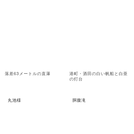
落差63メートルの直瀑
港町・酒田の白い帆船と白亜
の灯台
丸池様
胴腹滝