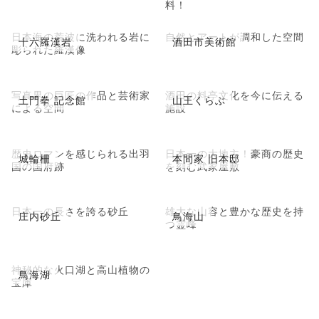
料！
日本海の荒波に洗われる岩に
自然とアートが調和した空間
十六羅漢岩
酒田市美術館
彫られた羅漢像
写真界の巨匠の作品と芸術家
酒田の料亭文化を今に伝える
土門拳 記念館
山王くらぶ
による空間
施設
歴史ロマンを感じられる出羽
日本一の大地主！豪商の歴史
城輪柵
本間家 旧本邸
国の国府跡
を刻む武家屋敷
日本一の長さを誇る砂丘
雄大な山容と豊かな歴史を持
庄内砂丘
鳥海山
つ霊峰
神秘的な火口湖と高山植物の
鳥海湖
宝庫