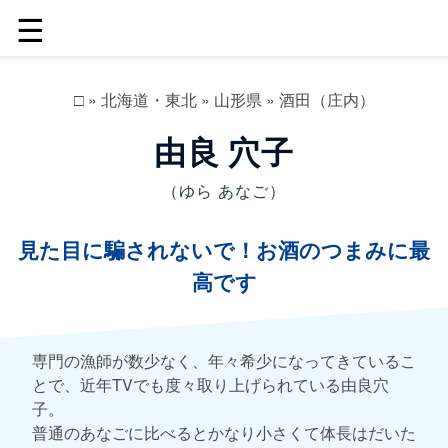
☰
□
»
北海道・東北
»
山形県
»
酒田（庄内）
由良 穴子
（ゆら あなご）
見た目に騙されないで！お酒のつまみに最
高です
専門の漁師が数少なく、年々希少になってきているこ
とで、近年TVでも度々取り上げられている由良穴
子。
普通のあなごに比べるとかなり小さくて体長はだいた