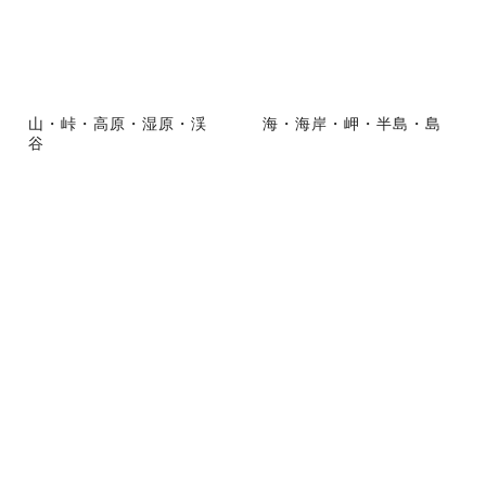
山・峠・高原・湿原・渓
海・海岸・岬・半島・島
谷