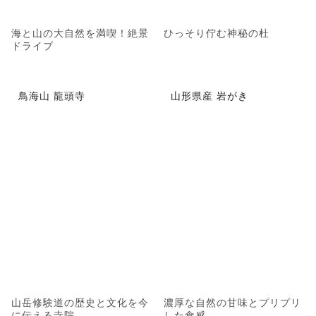
海と山の大自然を満喫！絶景
ひっそり佇む神秘の杜
ドライブ
鳥海山 龍頭寺
山形県産 岩がき
山岳修験道の歴史と文化を今
濃厚な自然の甘味とプリプリ
に伝える寺院
した食感