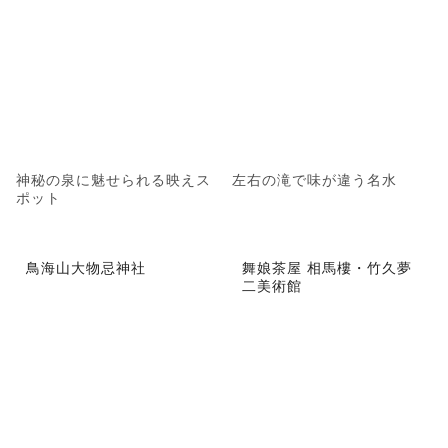
神秘の泉に魅せられる映えス
左右の滝で味が違う名水
ポット
鳥海山大物忌神社
舞娘茶屋 相馬樓・竹久夢
二美術館