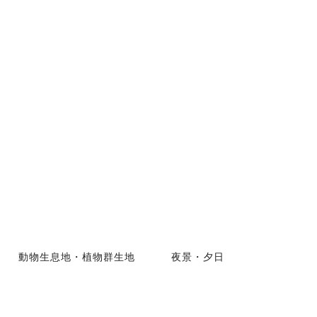
動物生息地・植物群生地
夜景・夕日