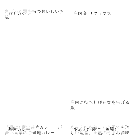
角ばった頭を持つおいしいお
カナガシラ
庄内産 サクラマス
魚
庄内に待ちわびた春を告げる
魚
「月に1度は遊佐カレー」が
あみえびを使った全国でも珍
遊佐カレー
あみえび醤油（魚醤）
合い言葉のご当地カレー
しい魚醤。天然のうまみ調味