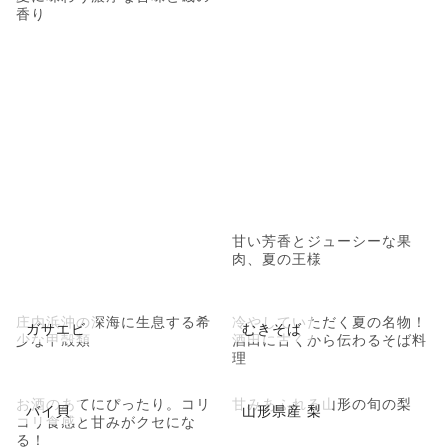
香り
甘い芳香とジューシーな果
肉、夏の王様
庄内浜沖の深海に生息する希
冷やしていただく夏の名物！
ガサエビ
むきそば
少な甲殻類
酒田に古くから伝わるそば料
理
お酒のあてにぴったり。コリ
甘みあふれる山形の旬の梨
バイ貝
山形県産 梨
コリ食感と甘みがクセにな
る！