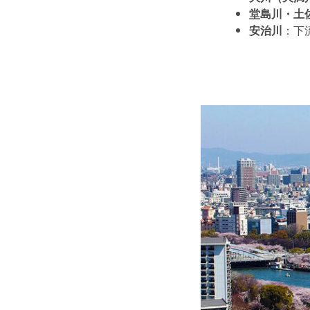
堂島川・土
安治川
：下