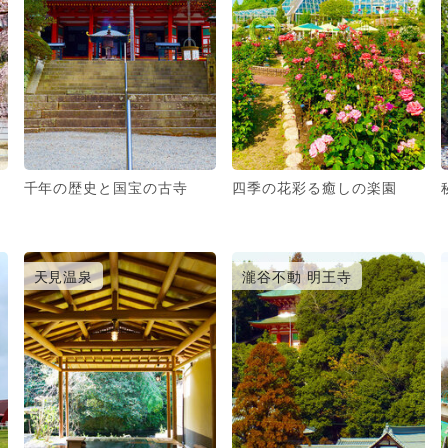
千年の歴史と国宝の古寺
四季の花彩る癒しの楽園
天見温泉
瀧谷不動 明王寺