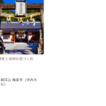
歴史と信仰が息づく杜
錦渓山 極楽寺（河内大
仏）