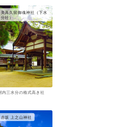
美具久留御魂神社（下水
分社）
河内三水分の格式高き社
赤坂 上之山神社