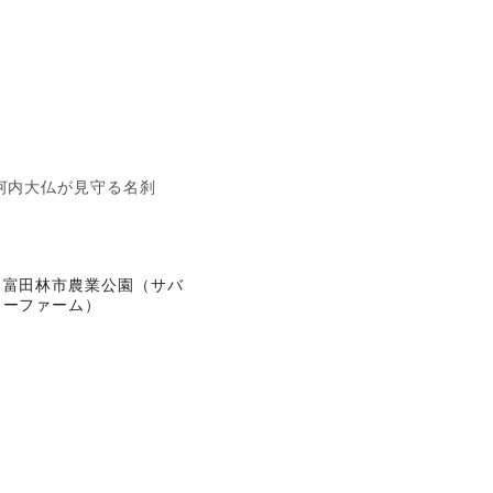
河内大仏が見守る名刹
富田林市農業公園（サバ
ーファーム）