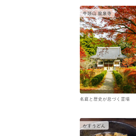
牛頭山 龍泉寺
名庭と歴史が息づく霊場
かすうどん