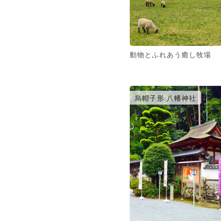
動物とふれあう癒し牧場
烏帽子形 八幡神社