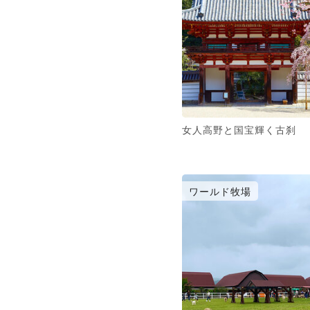
女人高野と国宝輝く古刹
ワールド牧場