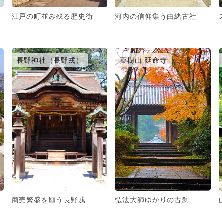
江戸の町並み残る歴史街
河内の信仰集う由緒古社
長野神社（長野戎）
薬樹山 延命寺
商売繁盛を願う長野戎
弘法大師ゆかりの古刹