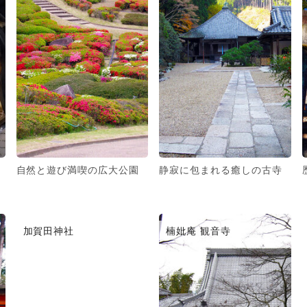
自然と遊び満喫の広大公園
静寂に包まれる癒しの古寺
加賀田神社
楠妣庵 観音寺