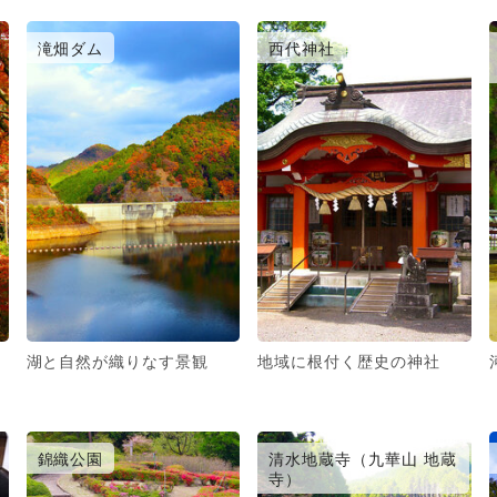
滝畑ダム
西代神社
湖と自然が織りなす景観
地域に根付く歴史の神社
錦織公園
清水地蔵寺（九華山 地蔵
寺）