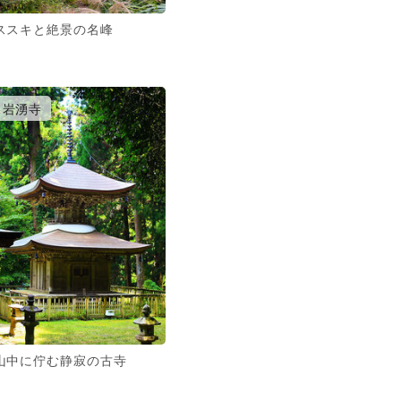
ススキと絶景の名峰
岩湧寺
山中に佇む静寂の古寺