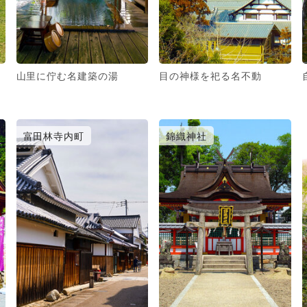
山里に佇む名建築の湯
目の神様を祀る名不動
富田林寺内町
錦織神社