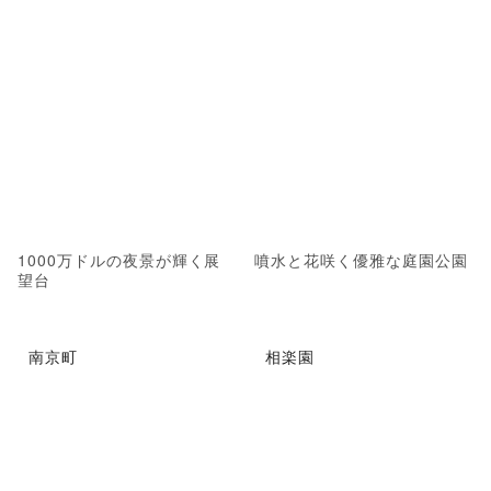
1000万ドルの夜景が輝く展
噴水と花咲く優雅な庭園公園
望台
南京町
相楽園