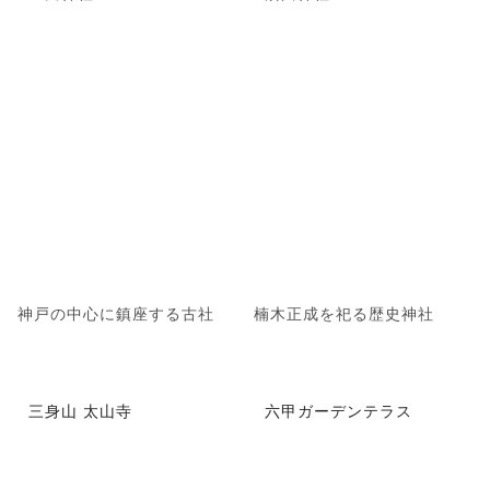
神戸の中心に鎮座する古社
楠木正成を祀る歴史神社
三身山 太山寺
六甲ガーデンテラス