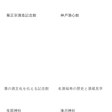
菊正宗酒造記念館
神戸酒心館
灘の酒文化を伝える記念館
名酒福寿の歴史と酒蔵見学
生田神社
湊川神社