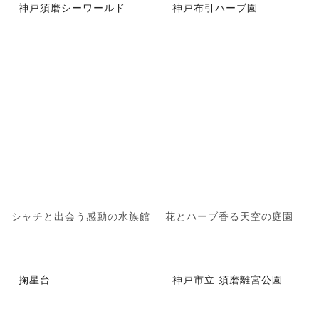
神戸須磨シーワールド
神戸布引ハーブ園
シャチと出会う感動の水族館
花とハーブ香る天空の庭園
掬星台
神戸市立 須磨離宮公園