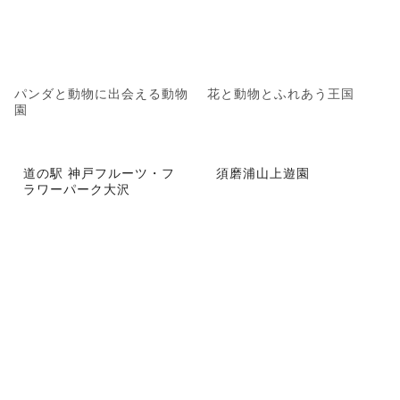
パンダと動物に出会える動物
花と動物とふれあう王国
園
道の駅 神戸フルーツ・フ
須磨浦山上遊園
ラワーパーク大沢