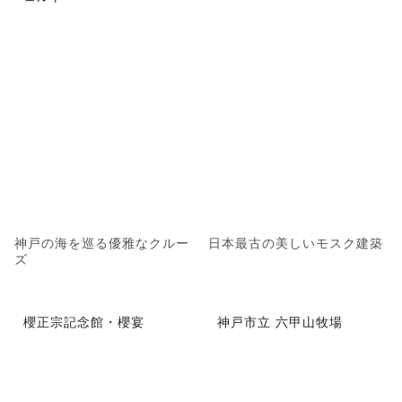
神戸の海を巡る優雅なクルー
日本最古の美しいモスク建築
ズ
櫻正宗記念館・櫻宴
神戸市立 六甲山牧場