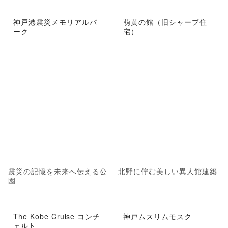
神戸港震災メモリアルパ
萌黄の館（旧シャープ住
ーク
宅）
震災の記憶を未来へ伝える公
北野に佇む美しい異人館建築
園
The Kobe Cruise コンチ
神戸ムスリムモスク
ェルト