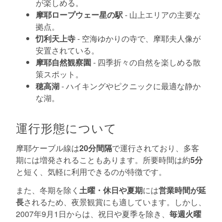
が楽しめる。
摩耶ロープウェー星の駅
- 山上エリアの主要な
拠点。
忉利天上寺
- 空海ゆかりの寺で、摩耶夫人像が
安置されている。
摩耶自然観察園
- 四季折々の自然を楽しめる散
策スポット。
穂高湖
- ハイキングやピクニックに最適な静か
な湖。
運行形態について
摩耶ケーブル線は
20分間隔
で運行されており、多客
期には増発されることもあります。所要時間は約
5分
と短く、気軽に利用できるのが特徴です。
また、冬期を除く
土曜・休日や夏期
には
営業時間が延
長
されるため、夜景観賞にも適しています。しかし、
2007年9月1日からは、祝日や夏季を除き、
毎週火曜