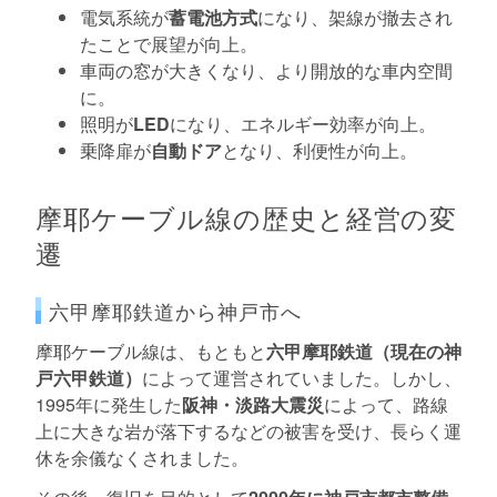
電気系統が
蓄電池方式
になり、架線が撤去され
たことで展望が向上。
車両の窓が大きくなり、より開放的な車内空間
に。
照明が
LED
になり、エネルギー効率が向上。
乗降扉が
自動ドア
となり、利便性が向上。
摩耶ケーブル線の歴史と経営の変
遷
六甲摩耶鉄道から神戸市へ
摩耶ケーブル線は、もともと
六甲摩耶鉄道（現在の神
戸六甲鉄道）
によって運営されていました。しかし、
1995年に発生した
阪神・淡路大震災
によって、路線
上に大きな岩が落下するなどの被害を受け、長らく運
休を余儀なくされました。