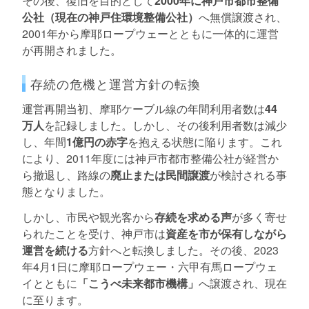
その後、復旧を目的として
2000年に神戸市都市整備
公社（現在の神戸住環境整備公社）
へ無償譲渡され、
2001年から摩耶ロープウェーとともに一体的に運営
が再開されました。
存続の危機と運営方針の転換
運営再開当初、摩耶ケーブル線の年間利用者数は
44
万人
を記録しました。しかし、その後利用者数は減少
し、年間
1億円の赤字
を抱える状態に陥ります。これ
により、2011年度には神戸市都市整備公社が経営か
ら撤退し、路線の
廃止または民間譲渡
が検討される事
態となりました。
しかし、市民や観光客から
存続を求める声
が多く寄せ
られたことを受け、神戸市は
資産を市が保有しながら
運営を続ける
方針へと転換しました。その後、2023
年4月1日に摩耶ロープウェー・六甲有馬ロープウェ
イとともに
「こうべ未来都市機構」
へ譲渡され、現在
に至ります。