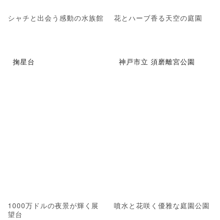
シャチと出会う感動の水族館
花とハーブ香る天空の庭園
掬星台
神戸市立 須磨離宮公園
1000万ドルの夜景が輝く展
噴水と花咲く優雅な庭園公園
望台