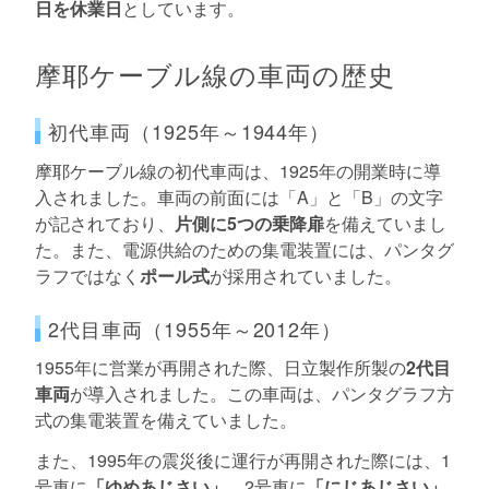
日を休業日
としています。
摩耶ケーブル線の車両の歴史
初代車両（1925年～1944年）
摩耶ケーブル線の初代車両は、1925年の開業時に導
入されました。車両の前面には「A」と「B」の文字
が記されており、
片側に5つの乗降扉
を備えていまし
た。また、電源供給のための集電装置には、パンタグ
ラフではなく
ポール式
が採用されていました。
2代目車両（1955年～2012年）
1955年に営業が再開された際、日立製作所製の
2代目
車両
が導入されました。この車両は、パンタグラフ方
式の集電装置を備えていました。
また、1995年の震災後に運行が再開された際には、1
号車に
「ゆめあじさい」
、2号車に
「にじあじさい」