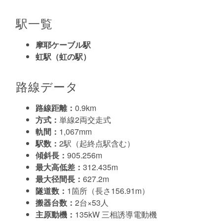
駅一覧
摩耶ケーブル駅
虹駅（虹の駅）
路線データ
路線距離：
0.9km
方式：
単線2両交走式
軌間：
1,067mm
駅数：
2駅（起終点駅含む）
傾斜長：
905.256m
最大高低差：
312.435m
最大径間長：
627.2m
隧道数：
1箇所（長さ156.91m）
搬器台数：
2台×53人
主原動機：
135kW 三相誘導電動機