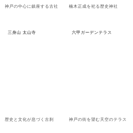
神戸の中心に鎮座する古社
楠木正成を祀る歴史神社
三身山 太山寺
六甲ガーデンテラス
歴史と文化が息づく古刹
神戸の街を望む天空のテラス