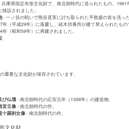
- 兵庫県指定有形文化財で、南北朝時代に造られたもの。1961
に移設されました。
池
- 一ノ谷の戦いで熊谷直実に討ち取られた平敦盛の首を洗っ
2017年（平成29年）に落慶し、経木供養所が建て替えられたもの
1984年（昭和59年）に再建されました。
松
の重要な文化財が保存されています。
及び仏壇
- 南北朝時代の応安元年（1368年）の建造物。
観音立像
- 南北朝時代の作。
賢十羅刹女像
- 南北朝時代の作。
形文化財