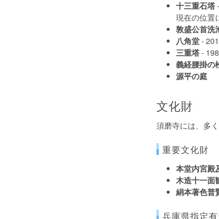
十三重石塔
現在の位置
敦盛公首洗
八角堂
- 
三重塔
- 
義経腰掛の
源平の庭
文化財
須磨寺には、多く
重要文化財
本堂内宮殿
木造十一面
絹本著色普
兵庫県指定有