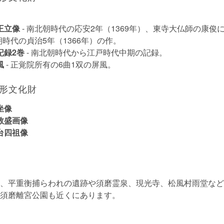
王立像
- 南北朝時代の応安2年（1369年）、東寺大仏師の康俊
朝時代の貞治5年（1366年）の作。
記録2巻
- 南北朝時代から江戸時代中期の記録。
風
- 正覚院所有の6曲1双の屏風。
形文化財
坐像
敦盛画像
台四祖像
、平重衡捕らわれの遺跡や須磨霊泉、現光寺、松風村雨堂など
須磨離宮公園も近くにあります。