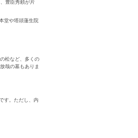
は、豊臣秀頼が片
院本堂や塔頭蓮生院
の松など、多くの
放哉の墓もありま
のです。ただし、内