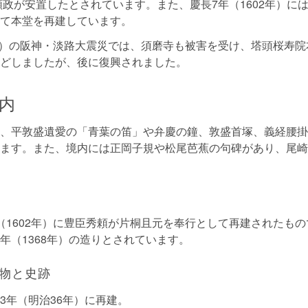
源頼政が安置したとされています。また、慶長7年（1602年）に
て本堂を再建しています。
7年）の阪神・淡路大震災では、須磨寺も被害を受け、塔頭桜寿
どしましたが、後に復興されました。
内
、平敦盛遺愛の「青葉の笛」や弁慶の鐘、敦盛首塚、義経腰掛
ます。また、境内には正岡子規や松尾芭蕉の句碑があり、尾崎
（1602年）に豊臣秀頼が片桐且元を奉行として再建されたも
年（1368年）の造りとされています。
物と史跡
903年（明治36年）に再建。