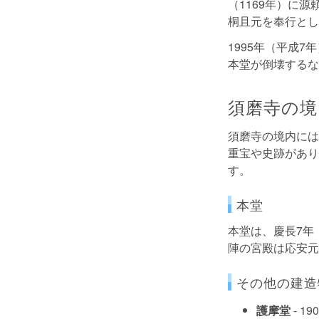
（1169年）に
桐且元を奉行とし
1995年（平成
本堂が倒壊するな
須磨寺の境
須磨寺の境内には
重宝や史跡があり
す。
本堂
本堂は、慶長7年
陣の宮殿は応安元
その他の建造
護摩堂
- 1