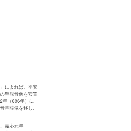
」によれば、平安
の聖観音像を安置
年（886年）に
音菩薩像を移し、
、嘉応元年