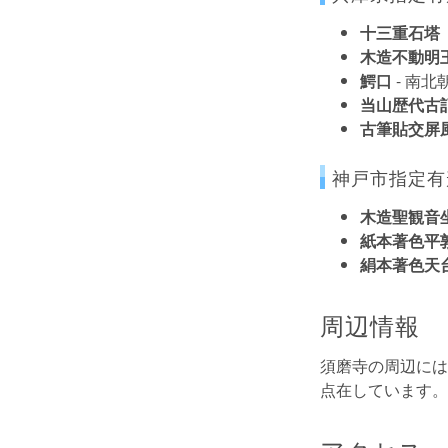
十三重石塔
木造不動明
鰐口
- 南北
当山歴代古
古筆貼交屏
神戸市指定有
木造聖観音
紙本著色平
絹本著色天
周辺情報
須磨寺の周辺には
点在しています。