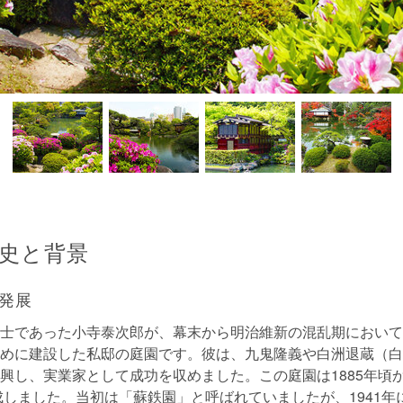
史と背景
発展
士であった小寺泰次郎が、幕末から明治維新の混乱期において
めに建設した私邸の庭園です。彼は、九鬼隆義や白洲退蔵（白
興し、実業家として成功を収めました。この庭園は1885年頃
完成しました。当初は「蘇鉄園」と呼ばれていましたが、1941