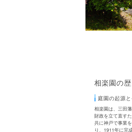
相楽園の歴
庭園の起源と
相楽園は、三田藩
財政を立て直すた
共に神戸で事業を
り、1911年に