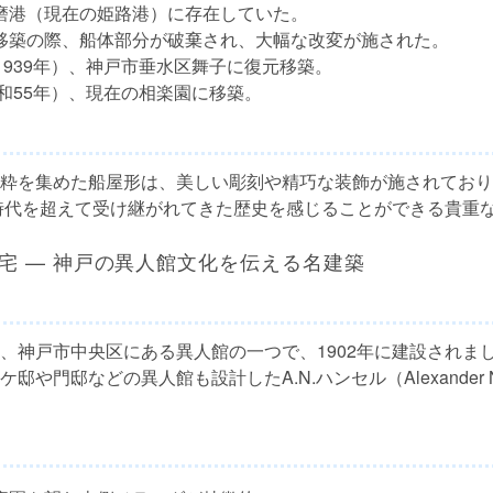
磨港（現在の姫路港）に存在していた。
移築の際、船体部分が破棄され、大幅な改変が施された。
1939年）、神戸市垂水区舞子に復元移築。
昭和55年）、現在の相楽園に移築。
粋を集めた船屋形は、美しい彫刻や精巧な装飾が施されており
時代を超えて受け継がれてきた歴史を感じることができる貴重
宅 — 神戸の異人館文化を伝える名建築
、神戸市中央区にある異人館の一つで、1902年に建設されまし
や門邸などの異人館も設計したA.N.ハンセル（Alexander N. 