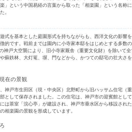
楽」という中国易経の言葉から取った「相楽園」という名称に
た。
遊式を基本とした庭園形式を持ちながらも、西洋文化の影響を
徴的です。戦前までは園内に小寺家本邸をはじめとする多数の
6月の神戸大空襲により、旧小寺家厩舎（重要文化財）を除いて
や蘇鉄林、大灯篭、塀、門などから、かつての邸宅の壮大さを
現在の景観
、神戸市生田区（現・中央区）北野町から旧ハッサム住宅（重
部として保存されました。この住宅は、神戸市の迎賓館として
には茶室「浣心亭」が建設され、神戸市垂水区から移設された
の相楽園の景観を形成しています。
ろ