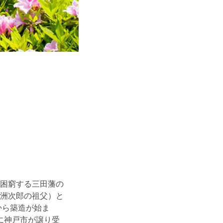
困窮する三田藩の
洲次郎の祖父）と
から築造が始ま
年に神戸市が譲り受