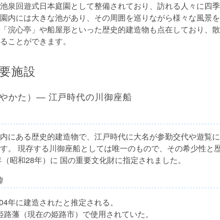
池泉回遊式日本庭園として整備されており、訪れる人々に四季
園内には大きな池があり、その周囲を巡りながら様々な風景を
「浣心亭」や船屋形といった歴史的建造物も点在しており、散
ることができます。
要施設
やかた）— 江戸時代の川御座船
内にある歴史的建造物で、江戸時代に大名が参勤交代や遊覧に
す。 現存する川御座船としては唯一のもので、その希少性と
3年（昭和28年）に 国の重要文化財に指定されました。
緯
1704年に建造されたと推定される。
姫路藩（現在の姫路市）で使用されていた。