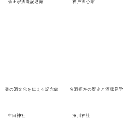
菊正宗酒造記念館
神戸酒心館
灘の酒文化を伝える記念館
名酒福寿の歴史と酒蔵見学
生田神社
湊川神社