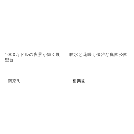
1000万ドルの夜景が輝く展
噴水と花咲く優雅な庭園公園
望台
南京町
相楽園