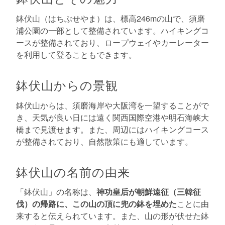
鉢伏山（はちぶせやま）は、標高246mの山で、須磨
浦公園の一部として整備されています。ハイキングコ
ースが整備されており、ロープウェイやカーレーター
を利用して登ることもできます。
鉢伏山からの景観
鉢伏山からは、須磨海岸や大阪湾を一望することがで
き、天気が良い日には遠く関西国際空港や明石海峡大
橋まで見渡せます。また、周辺にはハイキングコース
が整備されており、自然散策にも適しています。
鉢伏山の名前の由来
「鉢伏山」の名称は、
神功皇后が朝鮮遠征（三韓征
伐）の帰路に、この山の頂に兜の鉢を埋めた
ことに由
来すると伝えられています。また、山の形が伏せた鉢