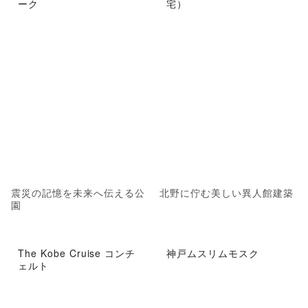
ーク
宅）
震災の記憶を未来へ伝える公
北野に佇む美しい異人館建築
園
The Kobe Cruise コンチ
神戸ムスリムモスク
ェルト