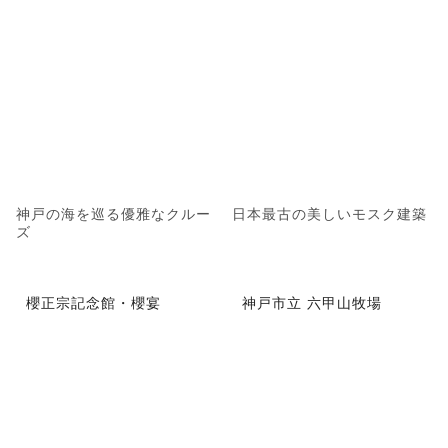
神戸の海を巡る優雅なクルー
日本最古の美しいモスク建築
ズ
櫻正宗記念館・櫻宴
神戸市立 六甲山牧場