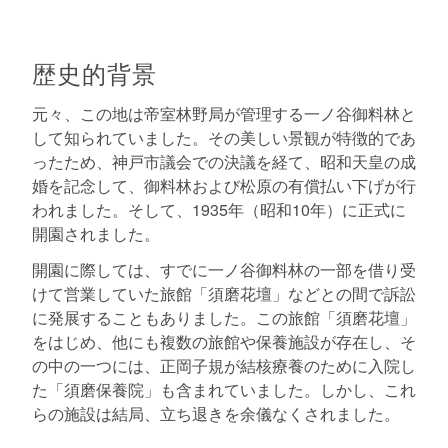
歴史的背景
元々、この地は帝室林野局が管理する一ノ谷御料林と
して知られていました。その美しい景観が特徴的であ
ったため、神戸市議会での決議を経て、昭和天皇の成
婚を記念して、御料林および松原の有償払い下げが行
われました。そして、1935年（昭和10年）に正式に
開園されました。
開園に際しては、すでに一ノ谷御料林の一部を借り受
けて営業していた旅館「須磨花壇」などとの間で訴訟
に発展することもありました。この旅館「須磨花壇」
をはじめ、他にも複数の旅館や保養施設が存在し、そ
の中の一つには、正岡子規が結核療養のために入院し
た「須磨保養院」も含まれていました。しかし、これ
らの施設は結局、立ち退きを余儀なくされました。