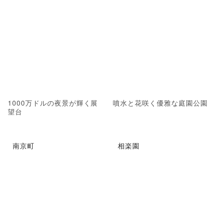
1000万ドルの夜景が輝く展
噴水と花咲く優雅な庭園公園
望台
南京町
相楽園