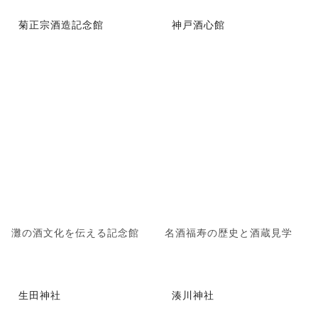
菊正宗酒造記念館
神戸酒心館
灘の酒文化を伝える記念館
名酒福寿の歴史と酒蔵見学
生田神社
湊川神社