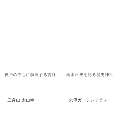
神戸の中心に鎮座する古社
楠木正成を祀る歴史神社
三身山 太山寺
六甲ガーデンテラス