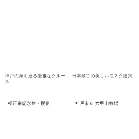
神戸の海を巡る優雅なクルー
日本最古の美しいモスク建築
ズ
櫻正宗記念館・櫻宴
神戸市立 六甲山牧場