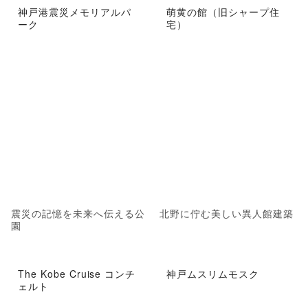
神戸港震災メモリアルパ
萌黄の館（旧シャープ住
ーク
宅）
震災の記憶を未来へ伝える公
北野に佇む美しい異人館建築
園
The Kobe Cruise コンチ
神戸ムスリムモスク
ェルト