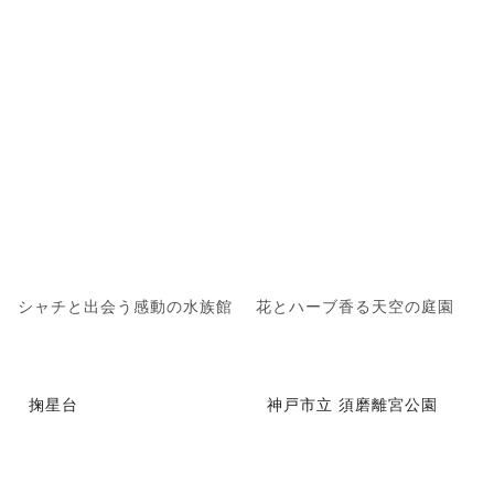
シャチと出会う感動の水族館
花とハーブ香る天空の庭園
掬星台
神戸市立 須磨離宮公園