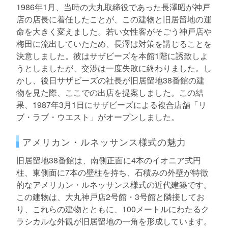
1986年1月、当時の大丸取締役であった長澤昭が神戸
店の店長に着任したことが、この建物と旧居留地の運
命を大きく変えました。若い女性客がそごう神戸店や
梅田に流出していたため、長澤は対策を講じることを
決意しました。彼はサザビーズを本館1階に誘致しよ
うとしましたが、交渉は一度失敗に終わりました。し
かし、後日サザビーズの社長が旧居留地38番館の建
物を見た際、ここでの出店を提案しました。この結
果、1987年3月1日にサザビーズによる複合店舗「リ
ブ・ラブ・ウエスト」がオープンしました。
アメリカン・ルネッサンス様式の魅力
旧居留地38番館は、南側正面に4本のイオニア式円
柱、東側面に7本の壁柱を持ち、石積みの外壁が特徴
的なアメリカン・ルネッサンス様式の近代建築です。
この建物は、大丸神戸店2号館・3号館と隣接してお
り、これらの建物とともに、100メートルにわたるク
ラシカルな外観が旧居留地の一角を形成しています。