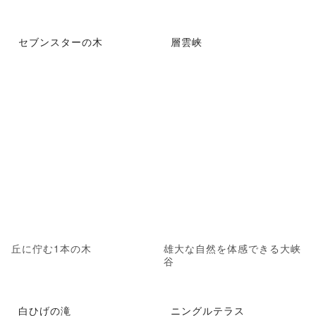
セブンスターの木
層雲峡
丘に佇む1本の木
雄大な自然を体感できる大峡
谷
白ひげの滝
ニングルテラス