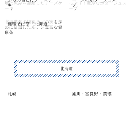
地の恵みを凝縮したチーズケ
っぷり！濃厚なポタージュス
キ
プ
ーキ
ープ
北海道産の韃靼そばの実を深
韃靼そば茶（北海道）
めに焙煎したルチン豊富な健
康茶
北海道
札幌
旭川・富良野・美瑛