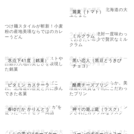
麗しい夏の輝石 北海道の大
麗夏（トマト）
玉とまと
つけ麺スタイルが斬新！小麦
粉の産地美瑛ならではのカレ
ラム好きなら絶対一度味わっ
ミルクラム
ーうどん
ておきたい希少で贅沢なミル
クラム
煌めくダイヤモンドダストや
恋人たちにおすすめのビター
氷点下41度（銘菓）
黒い恋人（黒豆とうきび
白銀の大地の美しさを表現し
なとうきびチョコ
チョコ）
た銘菓
道産子のおやつと言えばこ
きめ細やかで、なめらか。美
ビタミン カステーラ
酪農チーズプリン
れ。北海道の歴史と共に歩ん
瑛産の良質な牛乳にこだわっ
できた名菓
たプリン
北海道産小麦”ハルユタカ”を
８種類のチョコでコーティン
春ゆたか かりんとう
神々の遊ぶ庭（ラスク）
使ったベストセラー商品
グされたカラフルなラスク
メディアでも大注目。北の大
コーンと玉ねぎのおいしさた
ふらの雪どけチーズケー
コーンのポタージュスー