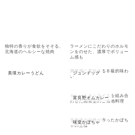
独特の香りが食欲をそそる、
ラーメンにこだわりのホルモ
北海道のヘルシーな焼肉
ンをのせた、濃厚でボリュー
ム感も
満腹感に直結するＢ級的味わ
美瑛カレーうどん
ジュンドッグ
い
カレーとオムライスを組み合
富良野オムカレー
わせた開発型のご当地料理
北海道の自然が作ったかぼち
味皇かぼちゃ
ゃの王様