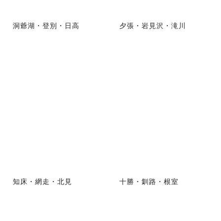
洞爺湖・登別・日高
夕張・岩見沢・滝川
知床・網走・北見
十勝・釧路・根室