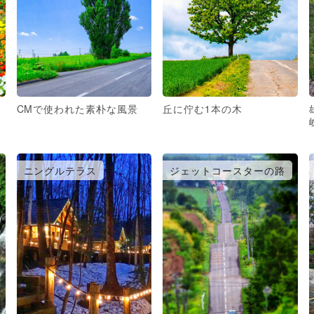
CMで使われた素朴な風景
丘に佇む1本の木
ニングルテラス
ジェットコースターの路