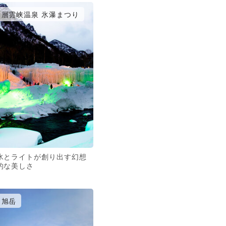
層雲峡温泉 氷瀑まつり
氷とライトが創り出す幻想
的な美しさ
旭岳