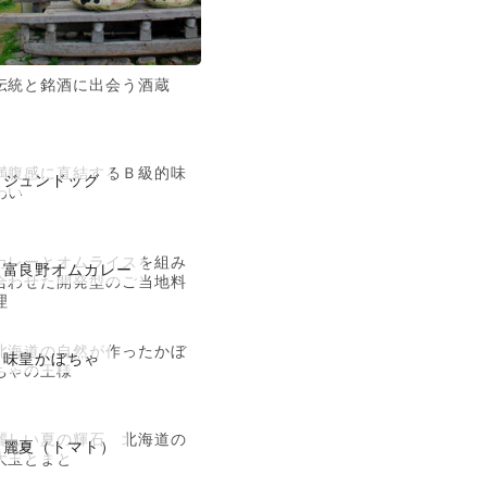
伝統と銘酒に出会う酒蔵
満腹感に直結するＢ級的味
ジュンドッグ
わい
カレーとオムライスを組み
富良野オムカレー
合わせた開発型のご当地料
理
北海道の自然が作ったかぼ
味皇かぼちゃ
ちゃの王様
麗しい夏の輝石 北海道の
麗夏（トマト）
大玉とまと