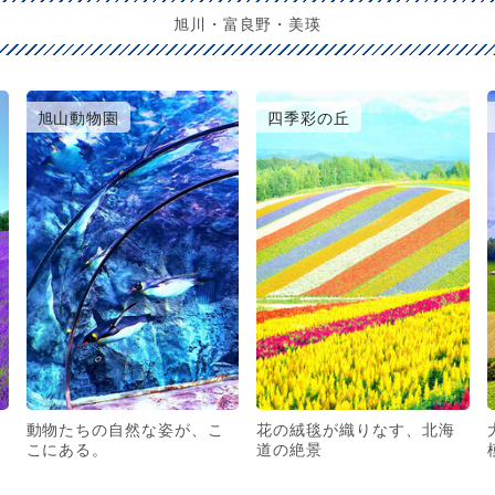
旭川・富良野・美瑛
旭山動物園
四季彩の丘
動物たちの自然な姿が、こ
花の絨毯が織りなす、北海
こにある。
道の絶景