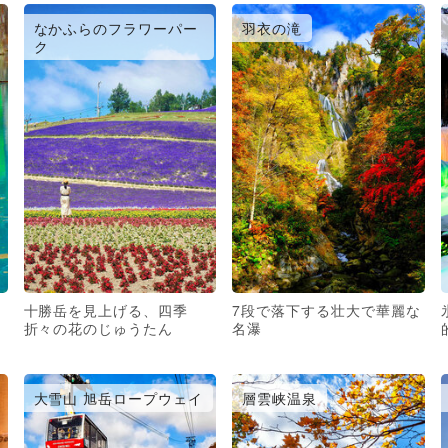
なかふらのフラワーパー
羽衣の滝
ク
十勝岳を見上げる、四季
7段で落下する壮大で華麗な
折々の花のじゅうたん
名瀑
大雪山 旭岳ロープウェイ
層雲峡温泉