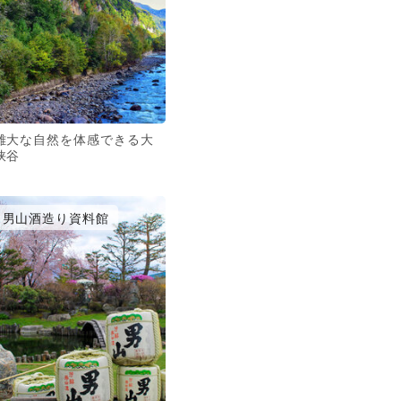
雄大な自然を体感できる大
峡谷
男山酒造り資料館