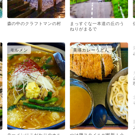
森の中のクラフトマンの村
まっすぐな一本道の丘のう
ねりがまるで
モルメン
美瑛カレーうどん
ラーメンにこだわりのホル
つけ麺スタイルが斬新！小