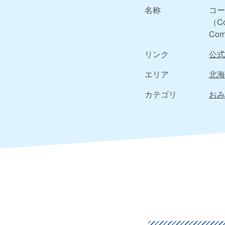
名称
コー
（Co
Cor
リンク
公式
エリア
北海
カテゴリ
おみ