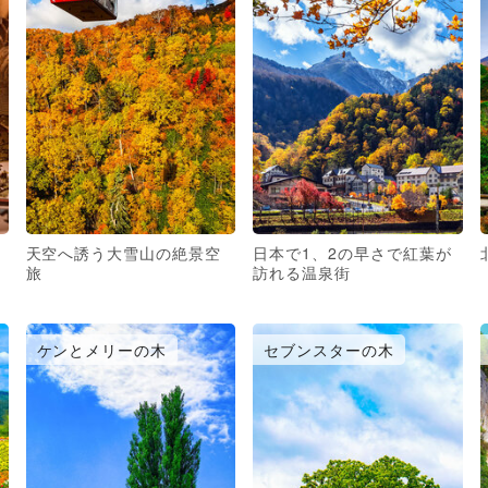
天空へ誘う大雪山の絶景空
日本で1、2の早さで紅葉が
旅
訪れる温泉街
ケンとメリーの木
セブンスターの木