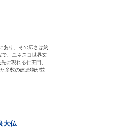
にあり、その広さは約
宝で、ユネスコ世界文
た先に現れる仁王門、
た多数の建造物が並
良大仏