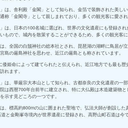
」は、舎利殿「金閣」として知られ、金箔で装飾された美しい
通称「金閣寺」として親しまれており、多くの観光客に愛され
」は、日本の100名城に選ばれ、世界の文化遺産にも登録され
いもので、城内を散策することができるため、多くの観光客に
は、全国の白鬚神社の総本社とされ、琵琶湖の湖畔に鳥居が立
宮島の厳島神社を思わせ、近江の厳島とも称されています。
に倭姫命によって建てられたと伝えられ、近江地方でも最も歴
訪れます。
」は、華厳宗大本山として知られ、古都奈良の文化遺産の一部
院は西暦700年台前半に建立され、特に大仏殿は木造建築物と
を示す見どころの一つです。
は、標高約800mの山に囲まれた聖地で、弘法大師が創設した
町石道と金剛峯寺境内が世界遺産に登録され、高野山町石道は今