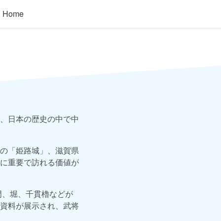
Home
ド
、日本の歴史の中で中
の「姫路城」、滋賀県
に重要で訪れる価値が
門、堀、千貫櫓などが
資料が展示され、武将