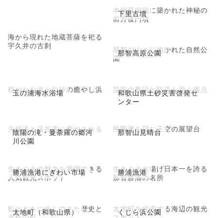
本州最南端に築かれた神秘の
下里古墳
前方後円墳
海から現れた地蔵菩薩を祀る
宇久井の古刹
那智の山々に抱かれた自然公
那智高原公園
園
穏やかな波と白砂の癒やし浜
災害の教訓と防災を学ぶ拠点
玉の浦海水浴場
和歌山県土砂災害啓発セ
ンター
夫婦滝と渓谷美に癒やされる
熊野灘を望む天空の展望台
陰陽の滝・曼荼羅の郷河
那智山見晴台
川公園
生まぐろの魅力を満喫できる
生まぐろ水揚げ日本一を誇る
勝浦漁港にぎわい市場
勝浦漁港
人気観光スポット
那智勝浦の名所
鯨とともに歩んできた歴史と
太地町を代表する海辺の観光
太地町（和歌山県）
くじら浜公園
文化の町
スポット