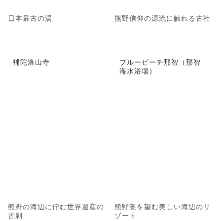
日本最古の湯
熊野信仰の源流に触れる古社
補陀洛山寺
ブルービーチ那智（那智
海水浴場）
熊野の海辺に佇む世界遺産の
熊野灘を望む美しい海辺のリ
古刹
ゾート