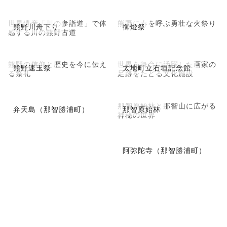
世界遺産「川の参詣道」で体
熊野に春を呼ぶ勇壮な火祭り
熊野川舟下り
御燈祭
感する川の熊野古道
熊野の信仰と歴史を今に伝え
世界を舞台に活躍した画家の
熊野速玉祭
太地町立石垣記念館
る祭礼
足跡をたどる文化施設
那智原始林と那智山に広がる
弁天島（那智勝浦町）
那智原始林
神秘の世界
阿弥陀寺（那智勝浦町）