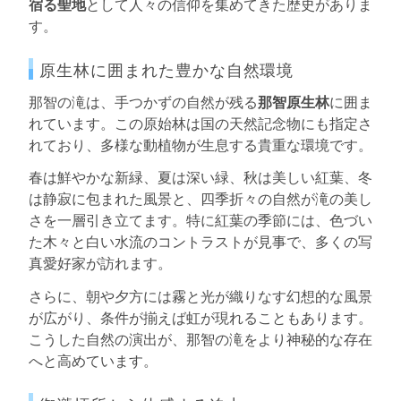
宿る聖地
として人々の信仰を集めてきた歴史がありま
す。
原生林に囲まれた豊かな自然環境
那智の滝は、手つかずの自然が残る
那智原生林
に囲ま
れています。この原始林は国の天然記念物にも指定さ
れており、多様な動植物が生息する貴重な環境です。
春は鮮やかな新緑、夏は深い緑、秋は美しい紅葉、冬
は静寂に包まれた風景と、四季折々の自然が滝の美し
さを一層引き立てます。特に紅葉の季節には、色づい
た木々と白い水流のコントラストが見事で、多くの写
真愛好家が訪れます。
さらに、朝や夕方には霧と光が織りなす幻想的な風景
が広がり、条件が揃えば虹が現れることもあります。
こうした自然の演出が、那智の滝をより神秘的な存在
へと高めています。