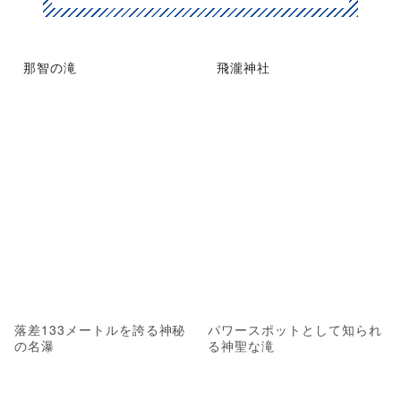
那智の滝
飛瀧神社
落差133メートルを誇る神秘
パワースポットとして知られ
の名瀑
る神聖な滝