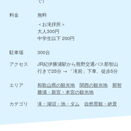
で）
料金
無料
＜お滝拝所＞
大人300円
中学生以下 200円
駐車場
300台
アクセス
JR紀伊勝浦駅から熊野交通バス那智山
行きで25分 → 「滝前」下車、徒歩5分
エリア
和歌山県の観光地
関西の観光地
那智
勝浦・新宮・本宮の観光地
カテゴリ
滝・湖沼・池・ダム
自然景観・絶景