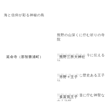
海と信仰が彩る神秘の島
熊野の山深くに佇む祈りの寺
院
熊野信仰の歴史を今に伝える
延命寺（那智勝浦町）
熊野三所大神社
社
熊野古道に佇む歴史ある王子
市野々王子
社
熊野古道の終盤に佇む神聖な
多富気王子
王子社跡