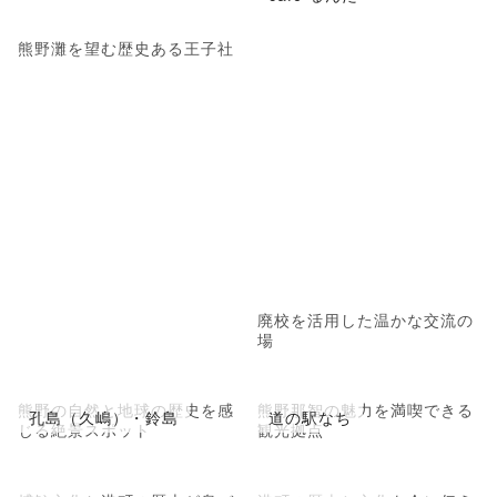
熊野灘を望む歴史ある王子社
廃校を活用した温かな交流の
場
熊野の自然と地球の歴史を感
熊野那智の魅力を満喫できる
孔島（久嶋）・鈴島
道の駅なち
じる絶景スポット
観光拠点