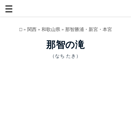
☰
□
»
関西
»
和歌山県
»
那智勝浦・新宮・本宮
那智の滝
（なち たき）