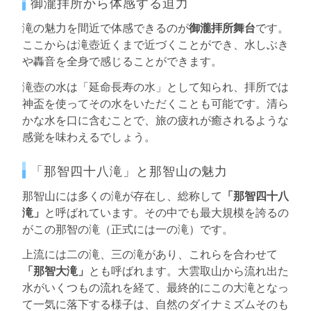
御瀧拝所から体感する迫力
滝の魅力を間近で体感できるのが
御瀧拝所舞台
です。
ここからは滝壺近くまで近づくことができ、水しぶき
や轟音を全身で感じることができます。
滝壺の水は「延命長寿の水」として知られ、拝所では
神盃を使ってその水をいただくことも可能です。清ら
かな水を口に含むことで、旅の疲れが癒されるような
感覚を味わえるでしょう。
「那智四十八滝」と那智山の魅力
那智山には多くの滝が存在し、総称して
「那智四十八
滝」
と呼ばれています。その中でも最大規模を誇るの
がこの那智の滝（正式には一の滝）です。
上流には二の滝、三の滝があり、これらを合わせて
「那智大滝」
とも呼ばれます。大雲取山から流れ出た
水がいくつもの流れを経て、最終的にこの大滝となっ
て一気に落下する様子は、自然のダイナミズムそのも