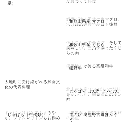
が息づくで料理
県）
鮮度が違う天然の生マグロ。
和歌山県産 マグロ
活け締め処理で品質も抜群
低カロリーで低脂肪、そして
和歌山県産 くじら
美味しい。三拍子揃ったくじ
らの肉
熊野地方が誇る高級和牛
熊野牛
太地町に受け継がれる鯨食文
化の代表料理
北山村名産“じゃばら”の酸味
じゃばら ぽん酢 じゃぽん
を活かした、栄養満点のポン
酢
すっぱいけどとてもまろや
世界遺産・熊野古道を巡る旅
じゃばら（柑橘類）
道の駅 奥熊野古道ほんぐ
か。ジャムやワインもお勧め
の拠点
う