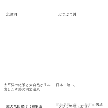
忘帰洞
ぶつぶつ川
太平洋の絶景と大自然が生み
日本一短い川
出した奇跡の洞窟温泉
捕鯨発祥の地、太地町の伝統
鯨の竜田揚げ（和歌山
クジラ料理（太地）