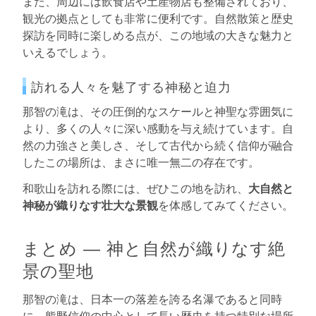
また、周辺には飲食店や土産物店も整備されており、
観光の拠点としても非常に便利です。自然散策と歴史
探訪を同時に楽しめる点が、この地域の大きな魅力と
いえるでしょう。
訪れる人々を魅了する神秘と迫力
那智の滝は、その圧倒的なスケールと神聖な雰囲気に
より、多くの人々に深い感動を与え続けています。自
然の力強さと美しさ、そして古代から続く信仰が融合
したこの場所は、まさに唯一無二の存在です。
和歌山を訪れる際には、ぜひこの地を訪れ、
大自然と
神秘が織りなす壮大な景観
を体感してみてください。
まとめ ― 神と自然が織りなす絶
景の聖地
那智の滝は、日本一の落差を誇る名瀑であると同時
に、熊野信仰の中心として長い歴史を持つ特別な場所