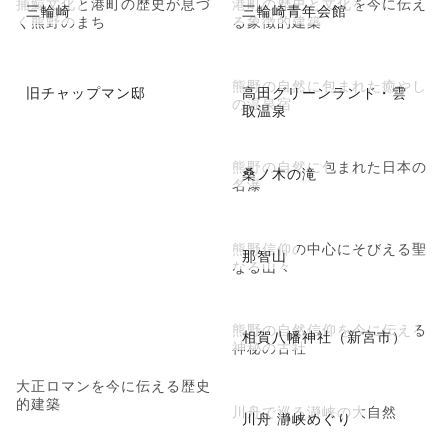
捕鯨文化と港町の歴史が息づ
港町の歴史と文化を今に伝え
三輪崎
三輪崎青年会館
く熊野のまち
る象徴的建築
熊野の自然に包まれた癒やし
旧チャップマン邸
高田グリーンランド・雲
の温泉宿
取温泉
熊野の自然に包まれた日本の
桑ノ木の滝
名瀑
熊野信仰の中心にそびえる聖
那智山
なる山々
熊野の自然信仰を今に伝える
相賀八幡神社（新宮市）
神秘の古社
大正ロマンを今に伝える歴史
的建築
川舟で巡る瀞峡の大自然
川舟 瀞峡めぐり