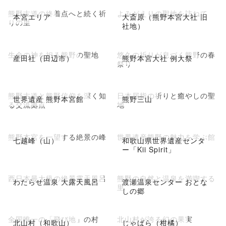
熊野古道の終着点へと続く祈
よみがえりの聖地を訪ねて
本宮エリア
大斎原（熊野本宮大社 旧
りの里
社地）
生命の神を祀る熊野の聖地
悠久の祈りが息づく熊野の春
産田社（田辺市）
熊野本宮大社 例大祭
祭り
熊野古道と熊野信仰を深く知
日本屈指の祈りと癒やしの聖
世界遺産 熊野本宮館
熊野三山
る交流拠点
地
熊野本宮を一望する絶景の峰
世界遺産熊野の魅力を学ぶ館
七越峰（山）
和歌山県世界遺産センタ
ー「Kii Spirit」
西日本最大級の絶景露天風呂
熊野の自然と温泉を満喫する
わたらせ温泉 大露天風呂
渡瀬温泉センター おとな
里
しの郷
全国唯一の「飛び地」の村
北山村が誇る幻の果実
北山村（和歌山）
じゃばら（柑橘）