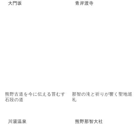
大門坂
青岸渡寺
熊野古道を今に伝える苔むす
那智の滝と祈りが響く聖地巡
石段の道
礼
川湯温泉
熊野那智大社