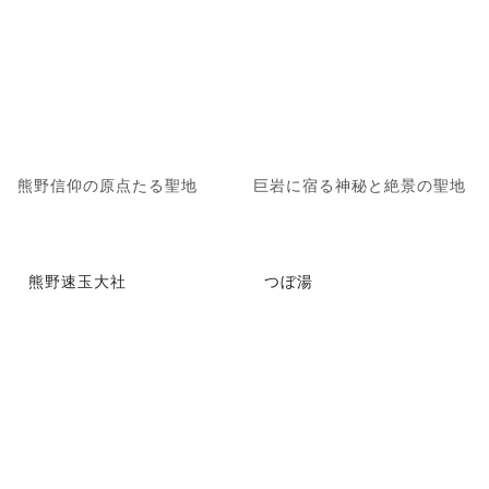
熊野信仰の原点たる聖地
巨岩に宿る神秘と絶景の聖地
熊野速玉大社
つぼ湯