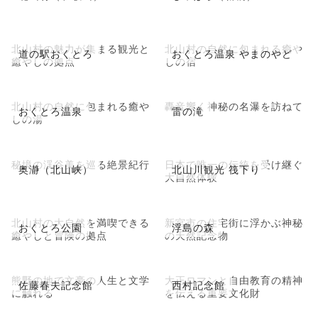
北山村の魅力が集まる観光と
北山村の自然に包まれる癒や
道の駅おくとろ
おくとろ温泉 やまのやど
癒やしの拠点
しの宿
北山村の自然に包まれる癒や
轟音響く神秘の名瀑を訪ねて
おくとろ温泉
雷の滝
しの湯
秘境の渓谷美を巡る絶景紀行
日本で唯一の伝統を受け継ぐ
奥瀞（北山峡）
北山川観光 筏下り
大自然体験
北山村の大自然を満喫できる
新宮市の住宅街に浮かぶ神秘
おくとろ公園
浮島の森
癒やしと冒険の拠点
の天然記念物
熊野の地で文豪の人生と文学
大正ロマンと自由教育の精神
佐藤春夫記念館
西村記念館
に触れる
を伝える重要文化財