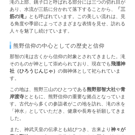
滝の上部、銚子口と呼ばれる部分には三つの切れ目が
あり、水流が三筋に分かれて落下することから、
「三
筋の滝」
とも呼ばれています。この美しい流れは、見
る角度や季節によってさまざまな表情を見せ、訪れる
人々を魅了し続けています。
熊野信仰の中心としての歴史と信仰
那智の滝は古くから信仰の対象とされてきました。滝
そのものが神として崇められており、現在でも
飛瀧神
社（ひろうじんじゃ）
の御神体として祀られていま
す。
この地は、熊野三山のひとつである
熊野那智大社
や
青
岸渡寺
とともに、熊野信仰の重要な拠点となっていま
す。古代から多くの参詣者がこの地を訪れ、滝の水を
「神水」としていただき、健康や長寿を祈願してきま
した。
また、神武天皇の伝承とも結びつき、古来より
神々が