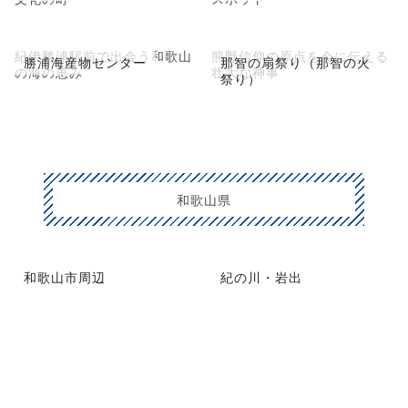
紀伊勝浦駅前で出会う和歌山
熊野信仰の原点を今に伝える
勝浦海産物センター
那智の扇祭り（那智の火
の海の恵み
壮大な神事
祭り）
和歌山県
和歌山市周辺
紀の川・岩出