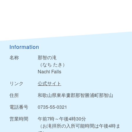
Information
名称
那智の滝
（なち たき）
Nachi Falls
リンク
公式サイト
住所
和歌山県東牟婁郡那智勝浦町那智山
電話番号
0735-55-0321
営業時間
午前7時～午後4時30分
（お滝拝所の入所可能時間は午後4時ま