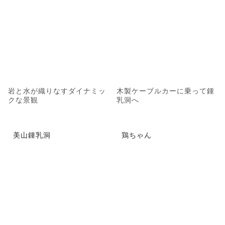
岩と水が織りなすダイナミッ
木製ケーブルカーに乗って鍾
クな景観
乳洞へ
美山鍾乳洞
鶏ちゃん