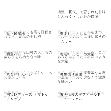
清流・長良川で育まれた甘味
とふっくらした身が自慢
時の権力者からも高く評価さ
雪の中でじっくり春をまつ。
堂上蜂屋柿
春まち にんじん
れてきた絶品の干し柿
フルーツのように甘い驚きの
にんじん
岐阜の純粋な山村の人たちの
フルーツと生クリームとこだ
明宝ハム
養老軒 ふるーつ大福
優しさを込めた心の味
わりが詰まった宝石箱のよう
な大福
ほんわり甘くて香ばしい、あ
日持ちが良く栄養豊富な豆腐
八百津せんべい
母袋燻り豆腐
の懐かしい味
の薫製！水分が少なくて濃厚
な味わい
岐阜県産のトマト”桃太
光、水、緑があふれる和歌の
明宝レディース トマトケ
古今伝授の里フィールド
郎”100％
博物館
チャップ
ミュージアム