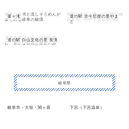
雄大な自然と流しそうめんが
和歌の文化、癒しの足湯が融
釜ヶ滝
道の駅 古今伝授の里やま
楽しめる岐阜の秘境
合する、心やすまる道の駅
と
清流長良川と白山信仰が育
道の駅 白山文化の里 長滝
む、豊かな自然と歴史の旅
岐阜県
岐阜市・大垣・関ヶ原
下呂（下呂温泉）