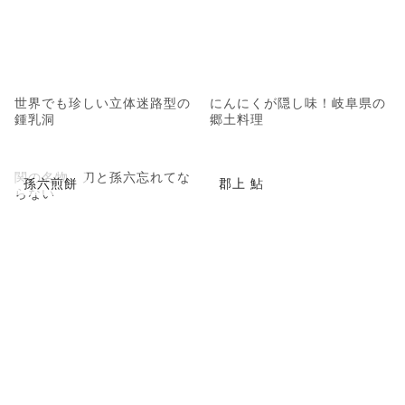
世界でも珍しい立体迷路型の
にんにくが隠し味！岐阜県の
鍾乳洞
郷土料理
関の名物、刀と孫六忘れてな
孫六煎餅
郡上 鮎
らない