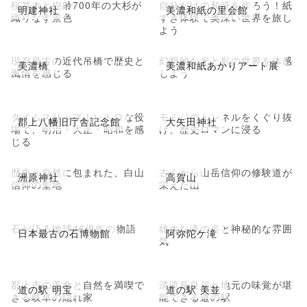
桜並木と樹齢700年の大杉が
自分だけの和紙を作ろう！紙
明建神社
美濃和紙の里会館
織りなす景色
すき体験で奥深い世界を旅し
よう
現存最古の近代吊橋で歴史と
幻想的な光と影の世界を体感
美濃橋
美濃和紙あかりアート展
風情を感じる
しよう
タイムスリップ！レトロな役
モミジのトンネルをくぐり抜
郡上八幡旧庁舎記念館
大矢田神社
場で、明治・大正・昭和を感
け、歴史ロマンに浸る
じる
歴史と自然に包まれた、白山
古くから山岳信仰の修験道が
洲原神社
高賀山
信仰の聖地
栄えた山
石が語る地球46億年の物語
雄大な滝の姿と神秘的な雰囲
日本最古の石博物館
阿弥陀ケ滝
気
郡上市の美食と自然を満喫で
清流長良川と地元の味覚が堪
道の駅 明宝
道の駅 美並
きる岐阜の隠れ家
能できる道の駅