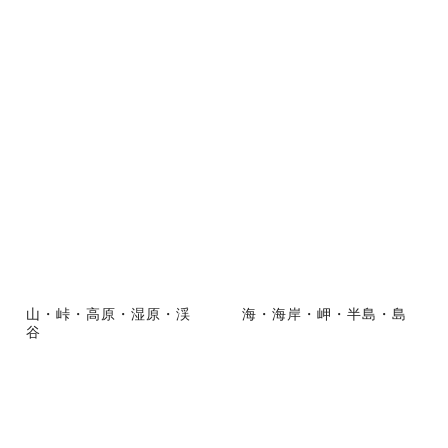
山・峠・高原・湿原・渓
海・海岸・岬・半島・島
谷