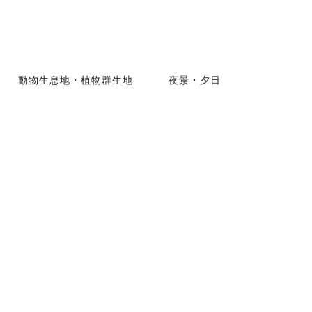
動物生息地・植物群生地
夜景・夕日