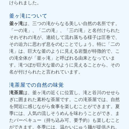
けられました。
釜ヶ滝について
釜ヶ滝
は、三つの滝からなる美しい自然の名所です。
「一の滝」、「二の滝」、「三の滝」と名付けられた
それぞれの滝が、連続して流れ落ちる様子は圧巻で、
その迫力に思わず息をのむことでしょう。特に「二の
滝」は、巨大な釜のように見える岩盤が特徴的で、こ
の滝全体が「釜ヶ滝」と呼ばれる由来となっていま
す。滝つぼが巨大な釜のように見えることから、その
名が付けられたと言われています。
滝茶屋での自然の味覚
滝茶屋
は、釜ヶ滝の近くに位置し、滝と谷川のせせら
ぎに囲まれた素朴な茶屋です。この滝茶屋では、自然
を間近に感じながら食事を楽しむことができます。夏
季には、人気の流しそうめんを味わうことができ、ま
たバーベキュー（持ち込み可、要予約）も楽しむこと
ができます。冬季には、温かいにゅう麺が提供され、