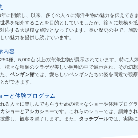
史
59年に開館し、以来、多くの人々に海洋生物の魅力を伝えてき
世界を紹介することを目的としていましたが、徐々に規模を拡
対応する大規模な施設となっています。長い歴史の中で、施設
しい魅力を提供し続けています。
示内容
250種、5,000点以上の海洋生物が展示されています。特に人
、様々な種類のクラゲが美しい照明の中で展示され、その幻想
た、
ペンギン館
では、愛らしいペンギンたちの姿を間近で観察
とができます。
ョーと体験プログラム
れる人々に楽しんでもらうための様々なショーや体験プログラ
カショー
と
アシカショー
です。これらのショーでは、訓練され
披露し、観客を魅了します。また、
タッチプール
では、実際に