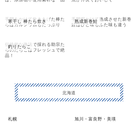
手間をかけて炊きあげた棒た
手間暇かけて熟成させた新巻
寒干し 棒たら炊き
熟成新巻鮭
らはカルシウムもたっぷり
鮭はひと味もふた味も違う
伝統的な漁法で採れる助宗た
釣りたらこ
らのたらこはフレッシュで絶
品！
北海道
札幌
旭川・富良野・美瑛