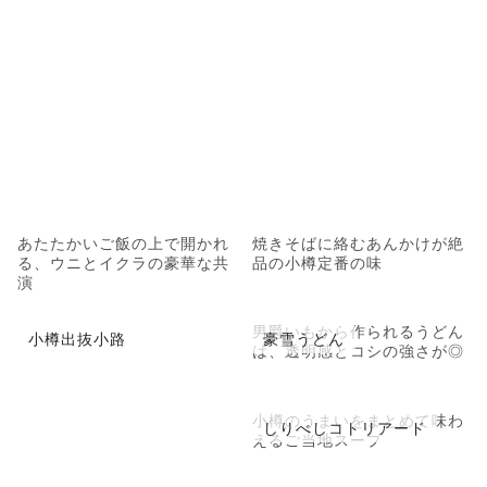
あたたかいご飯の上で開かれ
焼きそばに絡むあんかけが絶
る、ウニとイクラの豪華な共
品の小樽定番の味
演
男爵いもから作られるうどん
小樽出抜小路
豪雪うどん
は、透明感とコシの強さが◎
小樽のうまいをまとめて味わ
しりべしコトリアード
えるご当地スープ