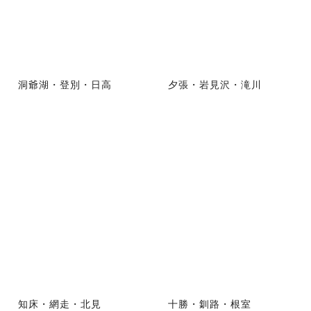
洞爺湖・登別・日高
夕張・岩見沢・滝川
知床・網走・北見
十勝・釧路・根室