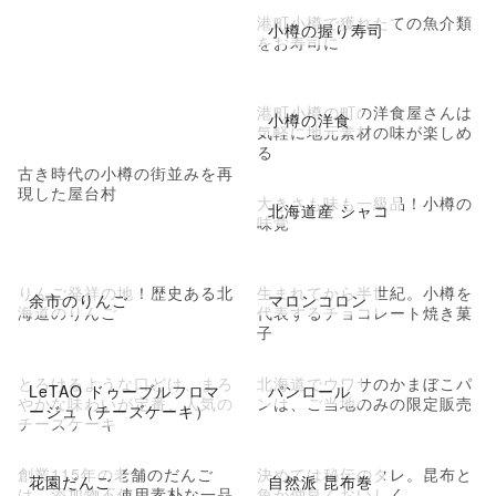
港町小樽で獲れたての魚介類
小樽の握り寿司
をお寿司に
港町小樽の町の洋食屋さんは
小樽の洋食
気軽に地元素材の味が楽しめ
る
古き時代の小樽の街並みを再
現した屋台村
大きさも味も一級品！小樽の
北海道産 シャコ
味覚
りんご発祥の地！歴史ある北
生まれてから半世紀。小樽を
余市のりんご
マロンコロン
海道のりんご
代表するチョコレート焼き菓
子
とろけるような口どけ、まろ
北海道でウワサのかまぼこパ
LeTAO ドゥーブルフロマ
パンロール
やかな味わいが定番、人気の
ンは、ご当地のみの限定販売
ージュ（チーズケーキ）
チーズケーキ
創業115年の老舗のだんご
決めては秘伝のタレ。昆布と
花園だんご
自然派 昆布巻
は、添加物不使用素朴な一品
魚が仲良くおいしく