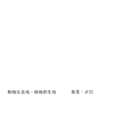
動物生息地・植物群生地
夜景・夕日