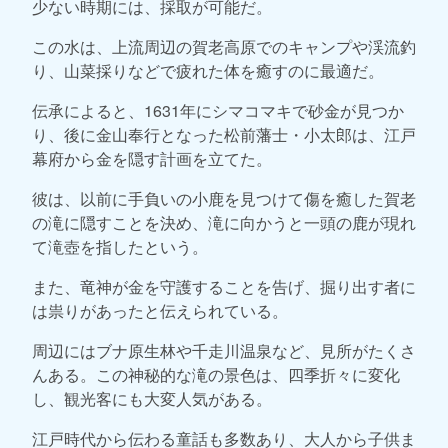
少ない時期には、採取が可能だ。
この水は、上流周辺の賀老高原でのキャンプや渓流釣
り、山菜採りなどで疲れた体を癒すのに最適だ。
伝承によると、1631年にシマコマキで砂金が見つか
り、後に金山奉行となった松前藩士・小太郎は、江戸
幕府から金を隠す計画を立てた。
彼は、以前に手負いの小鹿を見つけて傷を癒した賀老
の滝に隠すことを決め、滝に向かうと一頭の鹿が現れ
て滝壺を指したという。
また、竜神が金を守護することを告げ、掘り出す者に
は祟りがあったと伝えられている。
周辺にはブナ原生林や千走川温泉など、見所がたくさ
んある。この神秘的な滝の景色は、四季折々に変化
し、観光客にも大変人気がある。
江戸時代から伝わる童話も多数あり、大人から子供ま