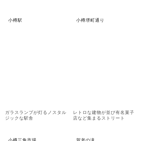
小樽駅
小樽堺町通り
ガラスランプが灯るノスタル
レトロな建物が並び有名菓子
ジックな駅舎
店など集まるストリート
小樽三角市場
賀老の滝