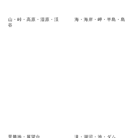
山・峠・高原・湿原・渓
海・海岸・岬・半島・島
谷
景勝地・展望台
滝・湖沼・池・ダム