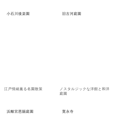
小石川後楽園
旧古河庭園
江戸情緒薫る名園散策
ノスタルジックな洋館と和洋
庭園
浜離宮恩賜庭園
寛永寺