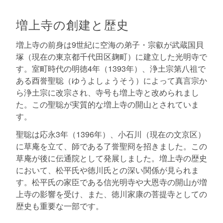
増上寺の創建と歴史
増上寺の前身は9世紀に空海の弟子・宗叡が武蔵国貝
塚（現在の東京都千代田区麹町）に建立した光明寺で
す。室町時代の明徳4年（1393年）、浄土宗第八祖で
ある酉誉聖聡（ゆうよしょうそう）によって真言宗か
ら浄土宗に改宗され、寺号も増上寺と改められまし
た。この聖聡が実質的な増上寺の開山とされていま
す。
聖聡は応永3年（1396年）、小石川（現在の文京区）
に草庵を立て、師である了誉聖冏を招きました。この
草庵が後に伝通院として発展しました。増上寺の歴史
において、松平氏や徳川氏との深い関係が見られま
す。松平氏の家臣である信光明寺や大恩寺の開山が増
上寺の影響を受け、また、徳川家康の菩提寺としての
歴史も重要な一部です。