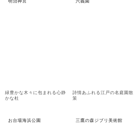
明治神宮
六義園
緑豊かな木々に包まれる心静
詩情あふれる江戸の名庭園散
かな杜
策
お台場海浜公園
三鷹の森ジブリ美術館