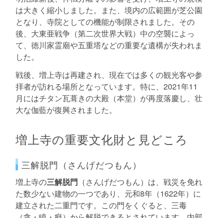
は大きく縮小しました。また、境内の広範囲が芝公園
となり、寺院としての機能が制限されました。その
後、大東亜戦争（第二次世界大戦）中の空襲によっ
て、徳川家霊廟や五重塔などの重要な遺構が失われま
した。
戦後、増上寺は再建され、現在では多くの観光客や参
拝者が訪れる場所となっています。特に、2021年11
月にはチタン瓦葺きの大殿（本堂）が再度落慶し、壮
大な伽藍が復興されました。
増上寺の重要文化財と見どころ
三解脱門（さんげだつもん）
増上寺の
三解脱門
（さんげだつもん）は、戦災を免れ
た数少ない建物の一つであり、元和8年（1622年）に
建立された二重門です。この門をくぐると、三毒
（貪・瞋・癡）から解脱できるとされています。内部