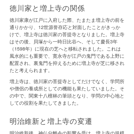
徳川家と増上寺の関係
徳川家康が江戸に入府した際、たまたま増上寺の前を
通りかかり、12世源誉存応と対面したことがきっか
けで、増上寺は徳川家の菩提寺となりました。増上寺
はその後、貝塚から一時日比谷へ、そして慶長3年
（1598年）に現在の芝へと移転されました。これは
風水的にも重要で、寛永寺が江戸の鬼門である上野に
配置され、裏鬼門を抑えるために増上寺が芝に移され
たと考えられます。
増上寺は、徳川家の菩提寺としてだけでなく、学問所
や僧侶の養成所としての機能も果たしていました。そ
の中で、関東十八檀林の筆頭となり、学問の中心地と
しての役割を果たしてきました。
明治維新と増上寺の変遷
明治維新後、神仏分離令の影響を受け、増上寺の規模