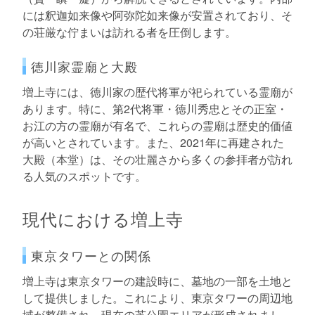
には釈迦如来像や阿弥陀如来像が安置されており、そ
の荘厳な佇まいは訪れる者を圧倒します。
徳川家霊廟と大殿
増上寺には、徳川家の歴代将軍が祀られている霊廟が
あります。特に、第2代将軍・徳川秀忠とその正室・
お江の方の霊廟が有名で、これらの霊廟は歴史的価値
が高いとされています。また、2021年に再建された
大殿（本堂）は、その壮麗さから多くの参拝者が訪れ
る人気のスポットです。
現代における増上寺
東京タワーとの関係
増上寺は東京タワーの建設時に、墓地の一部を土地と
して提供しました。これにより、東京タワーの周辺地
域が整備され、現在の芝公園エリアが形成されまし