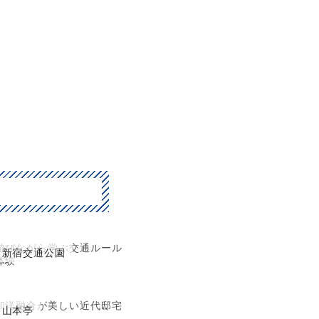
遊びながら学ぶ交通ルール
新宿交通公園
体験
和洋融合が美しい近代邸宅
山本亭