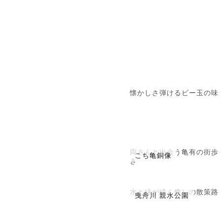
懐かしさ弾けるビー玉の味
両さんと出会う亀有の街歩
こち亀銅像
き
水と緑が続く癒しの散策路
曳舟川 親水公園