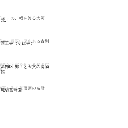
日本一の川幅を誇る大河
荒川
蕎麦と縁深い歴史ある古刹
医王寺（そば寺）
歴史と宇宙を学べる知の空
葛飾区 郷土と天文の博物
間
館
初夏を彩る花菖蒲の名所
堀切菖蒲園