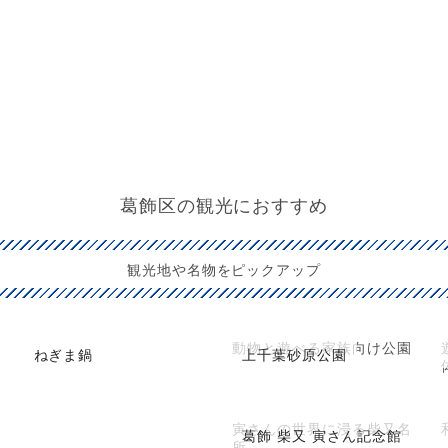
葛飾区の観光におすすめ
観光地や名物をピックアップ
動物と遊べる家族向け公園
ねぎま鍋
上千葉砂原公園
寅さんの世界に浸る柴又名
葛飾 柴又 寅さん記念館
所