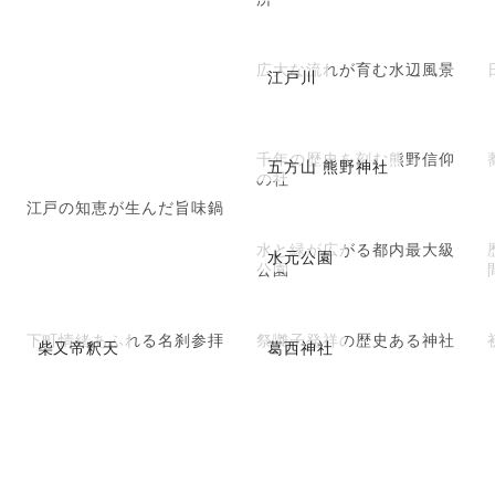
広大な流れが育む水辺風景
江戸川
千年の歴史を刻む熊野信仰
五方山 熊野神社
の社
江戸の知恵が生んだ旨味鍋
水と緑が広がる都内最大級
水元公園
公園
下町情緒あふれる名刹参拝
祭囃子発祥の歴史ある神社
柴又帝釈天
葛西神社