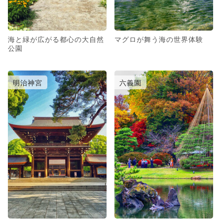
海と緑が広がる都心の大自然
マグロが舞う海の世界体験
公園
明治神宮
六義園