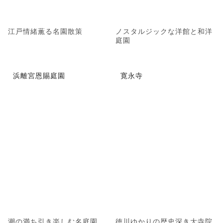
江戸情緒薫る名園散策
ノスタルジックな洋館と和洋
庭園
浜離宮恩賜庭園
寛永寺
潮の満ち引き楽しむ名庭園
徳川ゆかりの歴史深き大寺院