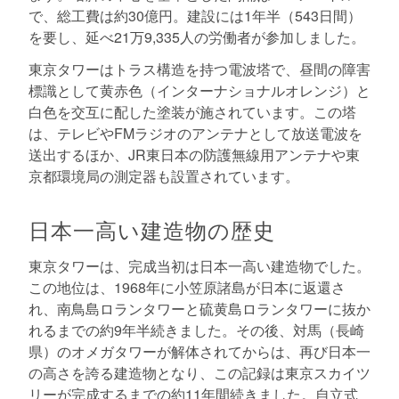
で、総工費は約30億円。建設には1年半（543日間）
を要し、延べ21万9,335人の労働者が参加しました。
東京タワーはトラス構造を持つ電波塔で、昼間の障害
標識として黄赤色（インターナショナルオレンジ）と
白色を交互に配した塗装が施されています。この塔
は、テレビやFMラジオのアンテナとして放送電波を
送出するほか、JR東日本の防護無線用アンテナや東
京都環境局の測定器も設置されています。
日本一高い建造物の歴史
東京タワーは、完成当初は日本一高い建造物でした。
この地位は、1968年に小笠原諸島が日本に返還さ
れ、南鳥島ロランタワーと硫黄島ロランタワーに抜か
れるまでの約9年半続きました。その後、対馬（長崎
県）のオメガタワーが解体されてからは、再び日本一
の高さを誇る建造物となり、この記録は東京スカイツ
リーが完成するまでの約11年間続きました。自立式