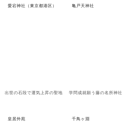
愛宕神社（東京都港区）
亀戸天神社
出世の石段で運気上昇の聖地
学問成就願う藤の名所神社
皇居外苑
千鳥ヶ淵