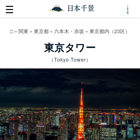
☰
□
»
関東
»
東京都
»
六本木・赤坂
»
東京都内（23区）
東京タワー
（Tokyo Tower）