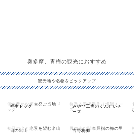
奥多摩、青梅の観光におすすめ
観光地や名物をピックアップ
個性豊かな福生発ご当地ド
桜香る贅沢手作り燻製チー
福生ドッグ
みやび工房のくんせいチ
ッグ
ズ
ーズ
初日の出と絶景を望む名山
再生進む関東屈指の梅の里
日の出山
吉野梅郷