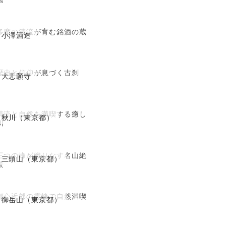
多摩の清流が育む銘酒の蔵
小澤酒造
歴史と信仰が息づく古刹
大悲願寺
清流と自然を満喫する癒し
秋川（東京都）
川
三つの峰が織りなす名山絶
三頭山（東京都）
景
都心近郊の霊峰で自然満喫
御岳山（東京都）