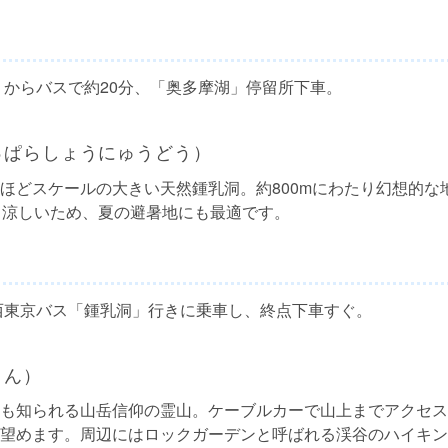
」からバスで約20分、「奥多摩湖」停留所下車。
っぱらしょうにゅうどう）
ほどスケールの大きい天然鍾乳洞。約800mにわたり幻想的な
と涼しいため、夏の避暑地にも最適です。
西東京バス「鍾乳洞」行きに乗車し、終点下車すぐ。
さん）
も知られる山岳信仰の霊山。ケーブルカーで山上までアクセス
望めます。周辺にはロックガーデンと呼ばれる渓谷のハイキン