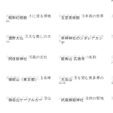
昭和の懐かしさに浸る博物
自然美を描く日本画の世界
昭和幻燈館
玉堂美術館
館
静寂に佇む巨大な癒しの大
日本唯一の枝垂れ古木の神
鹿野大仏
幸神神社のシダレアカシ
仏
秘
デ
古代から続く武蔵の古社
大銀杏が彩る秋の名刹
阿伎留神社
龍角山 広徳寺
奥多摩三山の静寂なる名峰
信仰と絶景を望む奥多摩の
御前山（東京都）
大岳山
名峰
空中散歩で楽しむ快適登山
山上に鎮座する信仰の聖地
御岳山ケーブルカー
武蔵御嶽神社