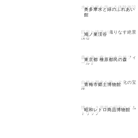
水と自然を学べる体験施設
奥多摩水と緑のふれあい
館
巨岩と清流が織りなす絶景
鳩ノ巣渓谷
渓谷
森と遊ぶ癒しの大自然フィ
東京都 檜原都民の森
ールド
自然と歴史を学ぶ文化の宝
青梅市郷土博物館
庫
懐かしさ満載の昭和タイム
昭和レトロ商品博物館
トリップ