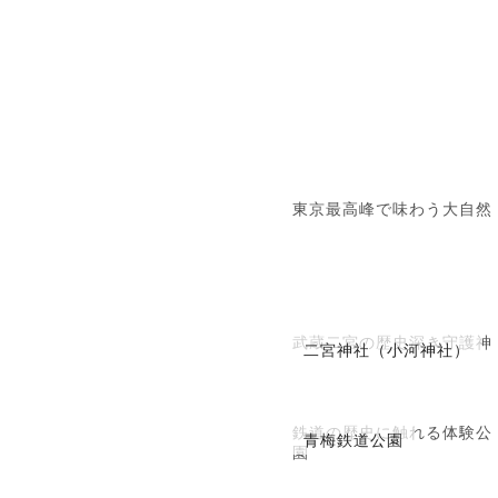
東京最高峰で味わう大自然
武蔵二宮の歴史深き守護神
二宮神社（小河神社）
鉄道の歴史に触れる体験公
青梅鉄道公園
園