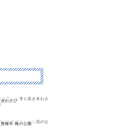
名水育ちの香り高き本わさ
水わさび
び
梅の名所復活へ歩む花の公
青梅市 梅の公園
園