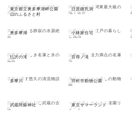
大自然体験が広がる湖畔の
神秘が広がる関東最大級の
東京都立奥多摩湖畔公園
日原鍾乳洞
楽園
地下世界
山のふるさと村
東京を支える静寂の水源絶
山里に息づく江戸の暮らし
奥多摩湖
小林家住宅
景
と風情
四季彩る美しき名瀑と氷の
山奥に響く迫力満点の名瀑
払沢の滝
百尋ノ滝
芸術
布
首都を潤す悠久の清流物語
身近にふれあう癒しの動物
多摩川
羽村市動物公園
園
悠久の歴史を刻む武蔵の古
一年中楽しめる水の楽園リ
武蔵阿蘇神社
東京サマーランド
社
ゾート