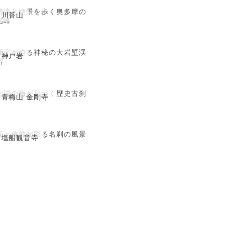
清流と絶景を歩く奥多摩の
川苔山
名峰
断崖が迫る神秘の大岩壁渓
神戸岩
谷
伝説の梅が息づく歴史古刹
青梅山 金剛寺
花と信仰が彩る名刹の風景
塩船観音寺