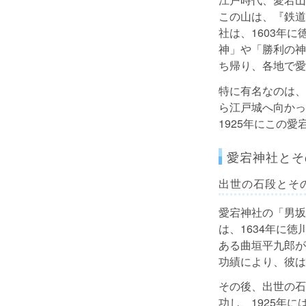
この山は、『鉄道
社は、1603年
神」や「勝利の神
ち帰り、各地で愛
特に有名なのは、
ら江戸城へ向かっ
1925年にこの
愛宕神社とそ
出世の石段とそ
愛宕神社の「男坂
は、1634年に
ある曲垣平九郎が
功績により、彼は
その後、出世の石
功し、1925年