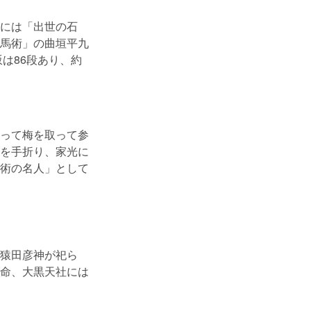
には「出世の石
馬術」の曲垣平九
は86段あり、約
って梅を取って参
を手折り、家光に
術の名人」として
猿田彦神が祀ら
命、大黒天社には