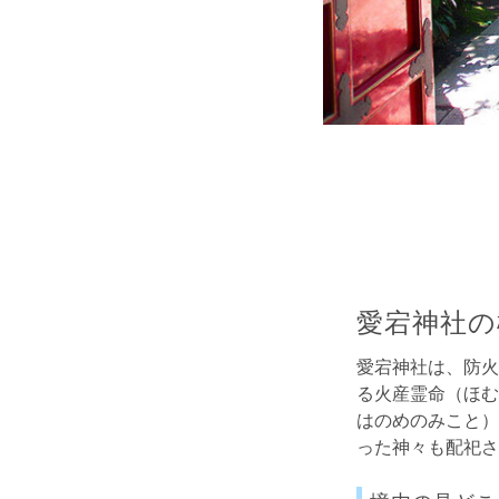
愛宕神社の
愛宕神社は、防火
る火産霊命（ほむ
はのめのみこと）
った神々も配祀さ