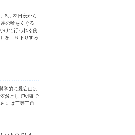
6月23日夜から
る茅の輪をくぐる
にかけて行われる例
）を上り下りする
地質学的に愛宕山は
依然として明確で
境内には三等三角
しいものでした。