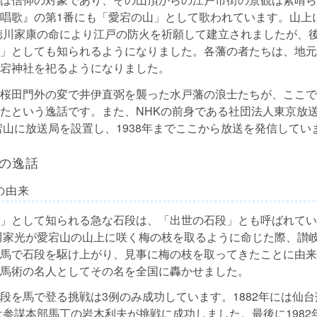
唱歌』の第1番にも「愛宕の山」として歌われています。山上
に徳川家康の命により江戸の防火を祈願して建立されましたが、
」としても知られるようになりました。各藩の者たちは、地元
宕神社を祀るようになりました。
桜田門外の変で井伊直弼を襲った水戸藩の浪士たちが、ここで
たという逸話です。また、NHKの前身である社団法人東京放送
愛宕山に放送局を設置し、1938年までここから放送を発信してい
の逸話
の由来
」として知られる急な石段は、「出世の石段」とも呼ばれてい
徳川家光が愛宕山の山上に咲く梅の枝を取るように命じた際、讃
馬で石段を駆け上がり、見事に梅の枝を取ってきたことに由来
馬術の名人としてその名を全国に轟かせました。
段を馬で登る挑戦は3例のみ成功しています。1882年には仙
には参謀本部馬丁の岩木利夫が挑戦に成功しました。最後に198