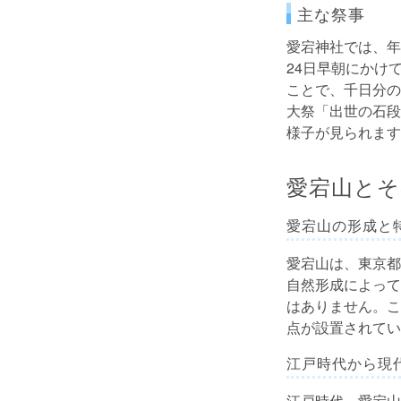
主な祭事
愛宕神社では、年
24日早朝にかけ
ことで、千日分の
大祭「出世の石段
様子が見られます
愛宕山とそ
愛宕山の形成と
愛宕山は、東京都
自然形成によって
はありません。こ
点が設置されてい
江戸時代から現
江戸時代、愛宕山