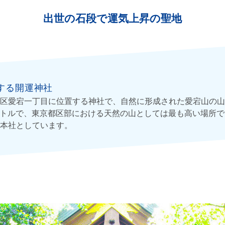
出世の石段で運気上昇の聖地
する開運神社
区愛宕一丁目に位置する神社で、自然に形成された愛宕山の山
メートルで、東京都区部における天然の山としては最も高い場所
本社としています。