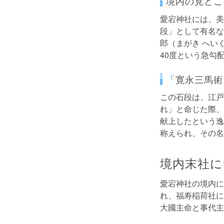
境内の見どこ
愛宕神社には、美
段」として有名な
郎（まがき へい
40度という急勾
「寛永三馬術
この石段は、江戸
れ」と命じた際、
献上したという逸
称えられ、その名
境内末社に
愛宕神社の境内に
れ、福寿稲荷社に
大國主命と事代主