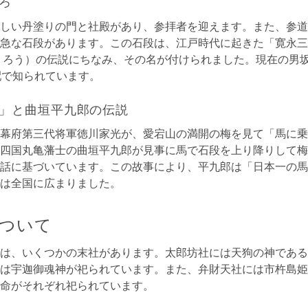
ろ
しい丹塗りの門と社殿があり、参拝者を迎えます。また、参道
急な石段があります。この石段は、江戸時代に起きた「寛永三
くろう）の伝説にちなみ、その名が付けられました。現在の男坂
配で知られています。
」と曲垣平九郎の伝説
幕府第三代将軍徳川家光が、愛宕山の満開の梅を見て「馬に乗
四国丸亀藩士の曲垣平九郎が見事に馬で石段を上り降りして梅
話に基づいています。この故事により、平九郎は「日本一の馬
は全国に広まりました。
ついて
は、いくつかの末社があります。太郎坊社には天狗の神である
は宇迦御魂神が祀られています。また、弁財天社には市杵島姫
命がそれぞれ祀られています。