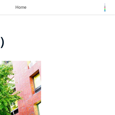
Home
）