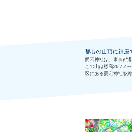
都心の山頂に鎮座
愛宕神社は、東京都港
この山は標高25.7
区にある愛宕神社を総