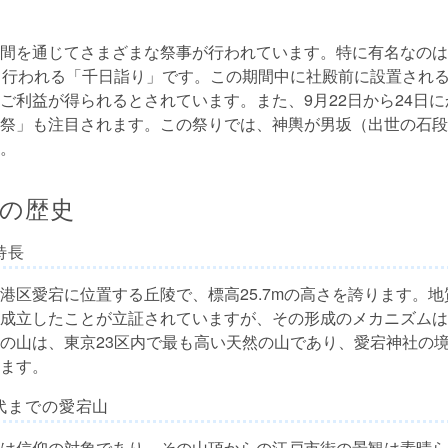
間を通じてさまざまな祭事が行われています。特に有名なのは、
て行われる「千日詣り」です。この期間中に社殿前に設置され
ご利益が得られるとされています。また、9月22日から24日
祭」も注目されます。この祭りでは、神輿が男坂（出世の石段
。
の歴史
特長
港区愛宕に位置する丘陵で、標高25.7mの高さを誇ります。
成立したことが立証されていますが、その形成のメカニズムは
の山は、東京23区内で最も高い天然の山であり、愛宕神社の
ます。
代までの愛宕山
は信仰の対象であり、その山頂からの江戸市街の景観は素晴ら