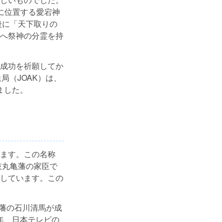
に位置する愛宕神
後に「天下取りの
へ祭神の分霊を持
成功を祈願してか
局（JOAK）は、
ました。
ます。この名称
岐丸亀藩の家臣で
しています。この
台藩の石川清馬が成
2年、日本テレビの