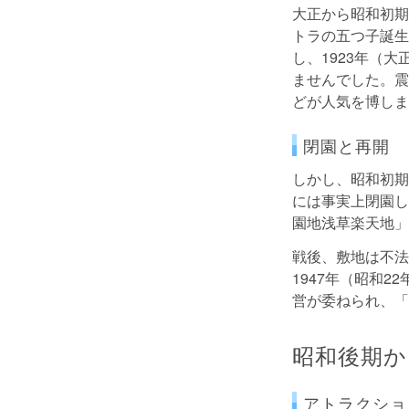
大正から昭和初期
トラの五つ子誕生
し、1923年（
ませんでした。震
どが人気を博しま
閉園と再開
しかし、昭和初期
には事実上閉園し
園地浅草楽天地」
戦後、敷地は不法
1947年（昭和
営が委ねられ、「
昭和後期か
アトラクショ