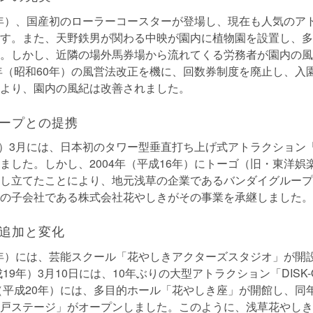
28年）、国産初のローラーコースターが登場し、現在も人気のア
す。また、天野鉄男が関わる中映が園内に植物園を設置し、多
。しかし、近隣の場外馬券場から流れてくる労務者が園内の風
5年（昭和60年）の風営法改正を機に、回数券制度を廃止し、入
より、園内の風紀は改善されました。
ープとの提携
8年）3月には、日本初のタワー型垂直打ち上げ式アトラクション
ました。しかし、2004年（平成16年）にトーゴ（旧・東洋娯
し立てたことにより、地元浅草の企業であるバンダイグループ
の子会社である株式会社花やしきがその事業を承継しました。
追加と変化
17年）には、芸能スクール「花やしきアクターズスタジオ」が開
成19年）3月10日には、10年ぶりの大型アトラクション「DISK
年（平成20年）には、多目的ホール「花やしき座」が開館し、同
戸ステージ」がオープンしました。このように、浅草花やしき