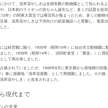
にかけて、浅草花やしきは全国有数の動物園として知られるよ
や、日本初のライオンの赤ちゃん誕生など、多くの話題を提供
大正12年）の関東大震災では罹災民が集まったため、多くの動物
災後、浅草花やしきは子供向けの娯楽施設へと変貌し、鬼退治
した。
には経営難に陥り、1935年（昭和10年）に仙台市立動物園に
ました。1939年（昭和14年）、須田町食堂（「聚楽」）に買
として再出発しました。
占拠されていましたが、1946年8月に東京都から借地権の回
22年）春に遊園地「浅草花屋敷」として再開園しました。その後
浅草花やしき」と改名されました。
ら現代まで
ンの充実