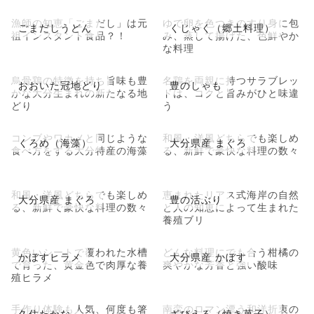
漁師の知恵「ごまだし」は元
ゆで卵を色つきのすり身に包
ごまだしうどん
くじゃく（郷土料理）
祖インスタント食品？！
み、蒸して揚げた、色鮮やか
な料理
烏骨鶏の特徴を持ち旨味も豊
名鶏を両親に持つサラブレッ
おおいた冠地どり
豊のしゃも
かな大分生まれの新たなる地
ドは、コクと旨みがひと味違
どり
う
コンブやワカメと同じような
和風・洋風どちらでも楽しめ
くろめ（海藻）
大分県産 まぐろ
食べ方をする大分特産の海藻
る、新鮮で豪快な料理の数々
和風・洋風どちらでも楽しめ
恵まれたリアス式海岸の自然
大分県産 まぐろ
豊の活ぶり
る、新鮮で豪快な料理の数々
と人の知恵によって生まれた
養殖ブリ
黄色いシートで覆われた水槽
どんな料理にでも合う柑橘の
かぼすヒラメ
大分県産 かぼす
で育った、黄金色で肉厚な養
爽やかな芳香と強い酸味
殖ヒラメ
手作り体験も人気、何度も箸
南蛮のロマン漂う和洋折衷の
久住たかな
ざびえる（焼き菓子）