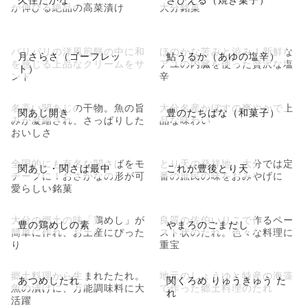
が伸びる絶品の高菜漬け
大分銘菓
パリパリの洋風煎餅の中に和
ほのかな苦みと渋み！新鮮な
月さらさ（ゴーフレッ
鮎うるか（あゆの塩辛）
を感じる上品なクリームをサ
アユの内臓を使った贅沢な塩
ト）
ンド
辛
名高い関あじの干物。魚の旨
大分名産かぼすの爽やかで上
関あじ開き
豊のたちばな（和菓子）
みが凝縮され、さっぱりした
品な味わい
おいしさ
全国的にも有名な関さばをモ
とり天の発祥地、大分では定
関あじ・関さば最中
これが豊後とり天
チーフに！おさかなの形が可
番の庶民の味をおみやげに
愛らしい銘菓
大分の郷土の味「鶏めし」が
良質の佐伯いりこで作るペー
豊の鶏めしの素
やまろのごまだし
簡単に作れ、お土産にぴった
スト状のたれ。色々な料理に
り
重宝
郷土料理から生まれたたれ。
地元のしょうゆと特産の海藻
あつめしたれ
関くろめ りゅうきゅう た
魚の漬けに、万能調味料に大
で作った郷土料理のたれ
れ
活躍