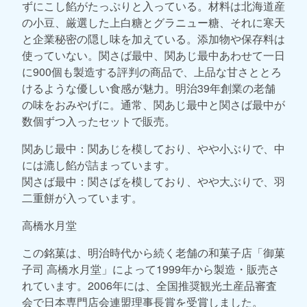
ずにこし餡がたっぷりと入っている。材料は北海道産
の小豆、厳選した上白糖とグラニュー糖、それに寒天
と企業秘密の隠し味を加えている。添加物や保存料は
使っていない。関さば最中、関あじ最中あわせて一日
に900個も製造する評判の商品で、上品な甘さととろ
けるような優しい食感が魅力。明治39年創業の老舗
の味をおみやげに。通常、関あじ最中と関さば最中が
数個ずつ入ったセットで販売。
関あじ最中：関あじを模しており、やや小ぶりで、中
には漉し餡が詰まっています。
関さば最中：関さばを模しており、やや大ぶりで、羽
二重餅が入っています。
高橋水月堂
この銘菓は、明治時代から続く老舗の和菓子店「御菓
子司 高橋水月堂」によって1999年から製造・販売さ
れています。2006年には、全国推奨観光土産品審査
会で日本専門店会連盟理事長賞を受賞しました。