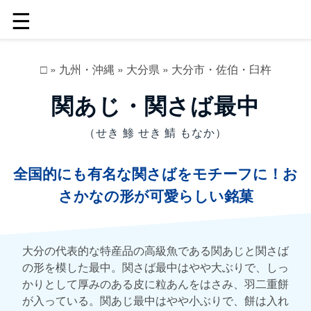
☰
□
»
九州・沖縄
»
大分県
»
大分市・佐伯・臼杵
関あじ・関さば最中
（せき 鯵 せき 鯖 もなか）
全国的にも有名な関さばをモチーフに！お
さかなの形が可愛らしい銘菓
大分の代表的な特産品の高級魚である関あじと関さば
の形を模した最中。関さば最中はやや大ぶりで、しっ
かりとして厚みのある皮に粒あんをはさみ、羽二重餅
が入っている。関あじ最中はやや小ぶりで、餅は入れ