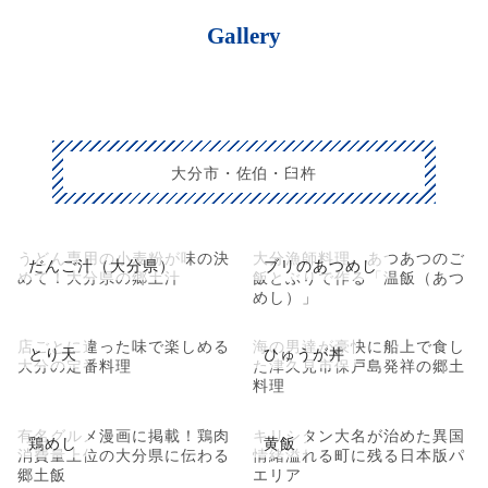
Gallery
大分市・佐伯・臼杵
うどん専用の小麦粉が味の決
大分漁師料理。あつあつのご
だんご汁（大分県）
ブリのあつめし
めて！大分県の郷土汁
飯とぶりで作る「温飯（あつ
めし）」
店ごとに違った味で楽しめる
海の男達が豪快に船上で食し
とり天
ひゅうが丼
大分の定番料理
た津久見市保戸島発祥の郷土
料理
有名グルメ漫画に掲載！鶏肉
キリシタン大名が治めた異国
鶏めし
黄飯
消費量上位の大分県に伝わる
情緒溢れる町に残る日本版パ
郷土飯
エリア