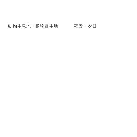
動物生息地・植物群生地
夜景・夕日