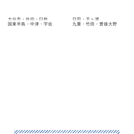
大分市・佐伯・臼杵
日田・天ヶ瀬
国東半島・中津・宇佐
九重・竹田・豊後大野