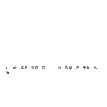
山・峠・高原・湿原・渓
海・海岸・岬・半島・島
谷