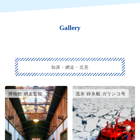
Gallery
知床・網走・北見
博物館 網走監獄
流氷 砕氷船 ガリンコ号