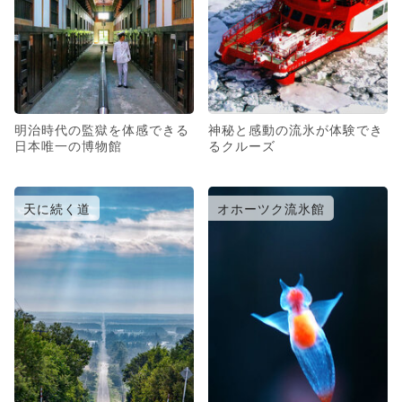
明治時代の監獄を体感できる
神秘と感動の流氷が体験でき
日本唯一の博物館
るクルーズ
天に続く道
オホーツク流氷館