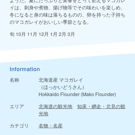
ようだ。夏にたっぷりと栄養をとって肥えるマコガレ
イは、刺身や煮物、揚げ物等でその味わいを楽しめ、
冬になると身の味は落ちるものの、卵を持った子持ち
のマコガレイがおいしい季節となる。
旬 10月 11月 12月 1月 2月 3月
Information
名称
北海道産 マコガレイ
（ほっかいどうさん）
Hokkaido Flounder (Mako Flounder)
エリア
北海道の観光地
知床・網走・北見の観
光地
カテゴリ
名物・名産