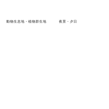
動物生息地・植物群生地
夜景・夕日