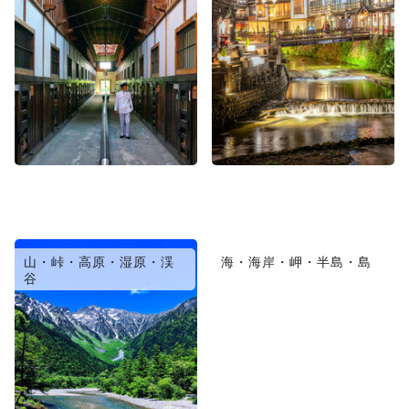
山・峠・高原・湿原・渓
海・海岸・岬・半島・島
谷