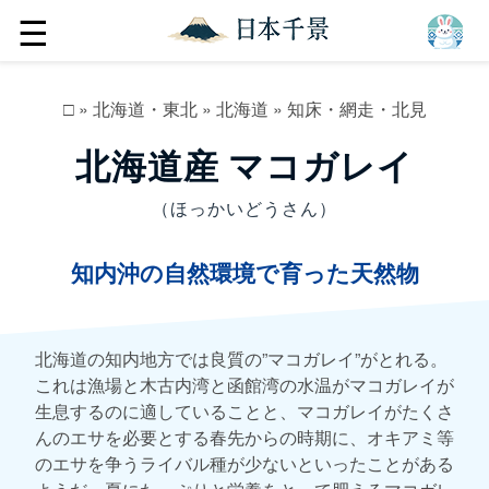
☰
□
»
北海道・東北
»
北海道
»
知床・網走・北見
北海道産 マコガレイ
（ほっかいどうさん）
知内沖の自然環境で育った天然物
北海道の知内地方では良質の”マコガレイ”がとれる。
これは漁場と木古内湾と函館湾の水温がマコガレイが
生息するのに適していることと、マコガレイがたくさ
んのエサを必要とする春先からの時期に、オキアミ等
のエサを争うライバル種が少ないといったことがある