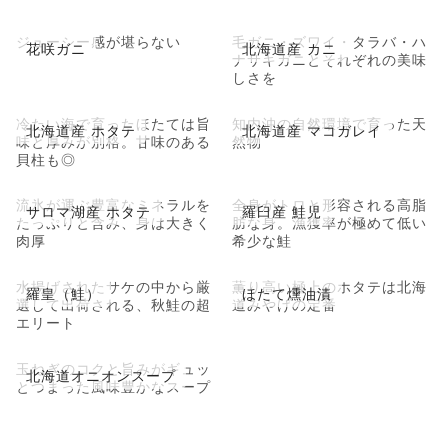
ジューシー感が堪らない
毛ガニ・ズワイ・タラバ・ハ
花咲ガニ
北海道産 カニ
ナサキガニとそれぞれの美味
しさを
冷たい海で育ったほたては旨
知内沖の自然環境で育った天
北海道産 ホタテ
北海道産 マコガレイ
味と厚みが別格。甘味のある
然物
貝柱も◎
流氷が運ぶ豊富なミネラルを
全身がトロと形容される高脂
サロマ湖産 ホタテ
羅臼産 鮭児
たっぷりと含み、身は大きく
肪な身。漁獲率が極めて低い
肉厚
希少な鮭
水揚げされたサケの中から厳
薫り高い極上のホタテは北海
羅皇（鮭）
ほたて燻油漬
選して出荷される、秋鮭の超
道みやげの定番
エリート
玉ねぎのコクと旨みがギュッ
北海道オニオンスープ
とつまった風味豊かなスープ