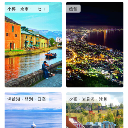
小樽・余市・ニセコ
函館
洞爺湖・登別・日高
夕張・岩見沢・滝川