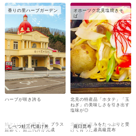
香りの里ハーブガーデン
オホーツク北見塩焼きそ
ば
ハーブが咲き誇る
北見の特産品「ホタテ」「玉
ねぎ」の美味しさを引き出す
塩味が◎
鮭といくらの親子丼。プラス
北の海の恵みをたっぷりと受
しべつ鮭三代漬け丼
羅臼昆布
鮭節で、鮭三代丼が完成
けて育った最高級昆布