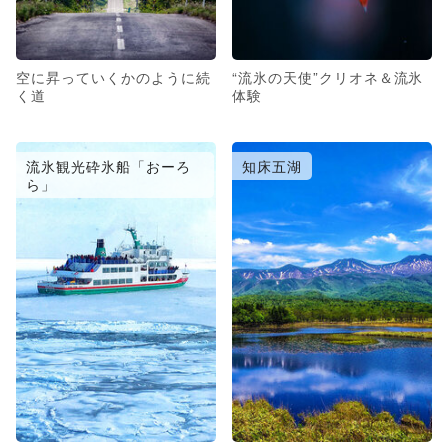
空に昇っていくかのように続
“流氷の天使”クリオネ＆流氷
く道
体験
流氷観光砕氷船「おーろ
知床五湖
ら」