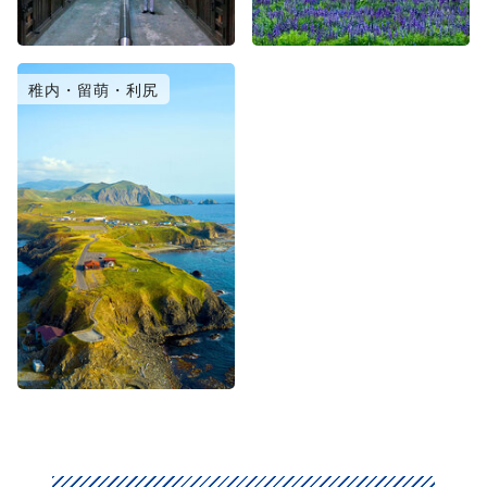
稚内・留萌・利尻