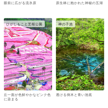
眼前に広がる流氷原
原生林に抱かれた神秘の五湖
ひがしもこと芝桜公園
神の子池
丘一面が色鮮やかなピンク色
透ける倒木と青い池底
に染まる